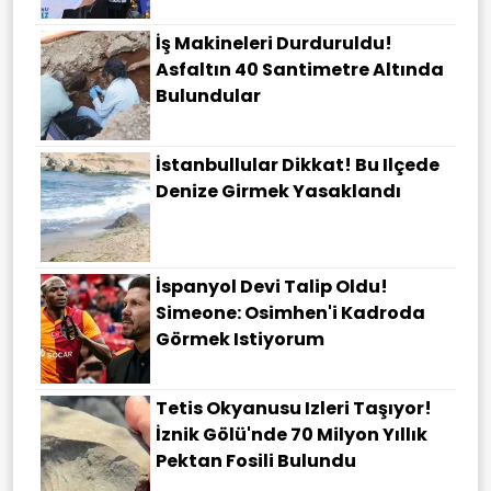
İş Makineleri Durduruldu!
Asfaltın 40 Santimetre Altında
Bulundular
İstanbullular Dikkat! Bu Ilçede
Denize Girmek Yasaklandı
İspanyol Devi Talip Oldu!
Simeone: Osimhen'i Kadroda
Görmek Istiyorum
Tetis Okyanusu Izleri Taşıyor!
İznik Gölü'nde 70 Milyon Yıllık
Pektan Fosili Bulundu