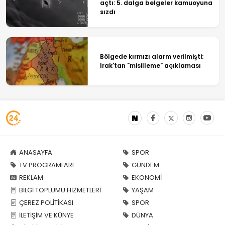
açtı: 5. dalga belgeler kamuoyuna
sızdı
Bölgede kırmızı alarm verilmişti:
Irak'tan "misilleme" açıklaması
ANASAYFA
SPOR
TV PROGRAMLARI
GÜNDEM
REKLAM
EKONOMİ
BİLGİ TOPLUMU HİZMETLERİ
YAŞAM
ÇEREZ POLİTİKASI
SPOR
İLETİŞİM VE KÜNYE
DÜNYA