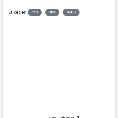
Etiketler:
YPG
SDG
Halep
Son Haberler