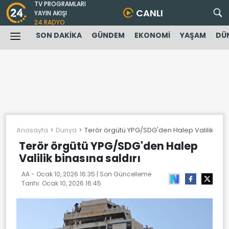
TV PROGRAMLARI
CANLI
YAYIN AKIŞI
24 RADYO
SON DAKİKA
GÜNDEM
EKONOMİ
YAŞAM
DÜ
Anasayfa
Dunya
Terör örgütü YPG/SDG'den Halep Valilik binas
Terör örgütü YPG/SDG'den Halep
Valilik binasına saldırı
AA -
Ocak 10, 2026 16:35
| Son Güncelleme
Tarihi:
Ocak 10, 2026 16:45