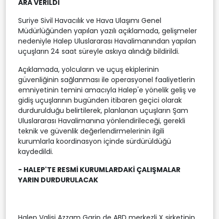
ARA VERİLDİ
Suriye Sivil Havacılık ve Hava Ulaşımı Genel
Müdürlüğünden yapılan yazılı açıklamada, gelişmeler
nedeniyle Halep Uluslararası Havalimanından yapılan
uçuşların 24 saat süreyle askıya alındığı bildirildi.
Açıklamada, yolcuların ve uçuş ekiplerinin
güvenliğinin sağlanması ile operasyonel faaliyetlerin
emniyetinin temini amacıyla Halep'e yönelik geliş ve
gidiş uçuşlarının bugünden itibaren geçici olarak
durdurulduğu belirtilerek, planlanan uçuşların Şam
Uluslararası Havalimanına yönlendirileceği, gerekli
teknik ve güvenlik değerlendirmelerinin ilgili
kurumlarla koordinasyon içinde sürdürüldüğü
kaydedildi.
- HALEP'TE RESMİ KURUMLARDAKİ ÇALIŞMALAR
YARIN DURDURULACAK
Halep Valisi Azzam Garip de ABD merkezli X şirketinin