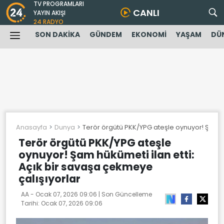
TV PROGRAMLARI
CANLI
YAYIN AKIŞI
24 RADYO
SON DAKİKA
GÜNDEM
EKONOMİ
YAŞAM
DÜ
Anasayfa
Dunya
Terör örgütü PKK/YPG ateşle oynuyor! Şam hü
Terör örgütü PKK/YPG ateşle
oynuyor! Şam hükümeti ilan etti:
Açık bir savaşa çekmeye
çalışıyorlar
AA -
Ocak 07, 2026 09:06
| Son Güncelleme
Tarihi:
Ocak 07, 2026 09:06