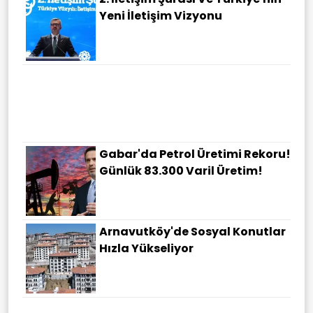
Yeni İletişim Vizyonu
Gabar'da Petrol Üretimi Rekoru!
Günlük 83.300 Varil Üretim!
Arnavutköy'de Sosyal Konutlar
Hızla Yükseliyor