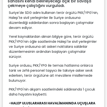
sahasını kendi belirleyeceği açık bir savaşa
çekmeye çalıştığını vurguladı.
Suriye'de SDG adını kullanan terör örgütü PKK/YPG'nin,
Halep'te sivil yerleşimler ile Suriye ordusuna
düzenlediği saldırılardan sonra başlayan çatışmalar
devam ediyor.
Yerel kaynaklardan alınan bilgiye göre, terör örgütü
PKK/YPG'nin öğle saatlerinde Halep'te sivil yerleşimler
ve Suriye ordusuna ait askeri noktalara saldırılar
düzenlemesinin ardından başlayan çatışmalar
sürüyor.
Suriye ordusu, PKK/YPG ile temas hatlarına onlarca
tank ve zırhlı personel taşıyıcı ile takviye asker sevk
ederken, terör örgütüne ait mevzilere misillemede
bulunuyor.
PKK/YPG'nin akşam saatlerindeki saldırısında 1 çocuk
daha hayatını kaybetti.
-HALEP ULUSLARARASI HAVALİMANINDA UÇUŞLARA