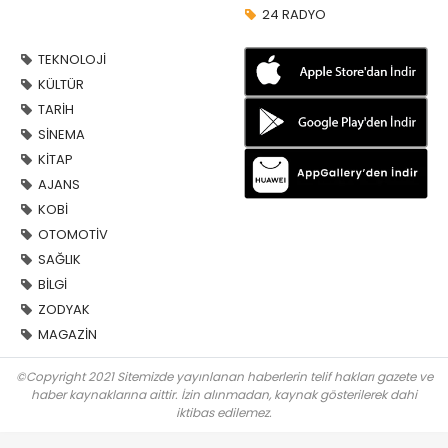
24 RADYO
TEKNOLOJİ
KÜLTÜR
TARİH
SİNEMA
KİTAP
AJANS
KOBİ
OTOMOTİV
SAĞLIK
BİLGİ
ZODYAK
MAGAZİN
©Copyright 2021 Sitemizde yayınlanan haberlerin telif hakları gazete ve
haber kaynaklarına aittir. İzin alınmadan, kaynak gösterilerek dahi
iktibas edilemez.