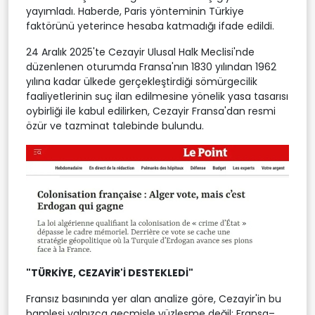
yayımladı. Haberde, Paris yönteminin Türkiye
faktörünü yeterince hesaba katmadığı ifade edildi.
24 Aralık 2025'te Cezayir Ulusal Halk Meclisi'nde
düzenlenen oturumda Fransa'nın 1830 yılından 1962
yılına kadar ülkede gerçekleştirdiği sömürgecilik
faaliyetlerinin suç ilan edilmesine yönelik yasa tasarısı
oybirliği ile kabul edilirken, Cezayir Fransa'dan resmi
özür ve tazminat talebinde bulundu.
"TÜRKİYE, CEZAYİR'İ DESTEKLEDİ"
Fransız basınında yer alan analize göre, Cezayir'in bu
hamlesi yalnızca geçmişle yüzleşme değil; Fransa–