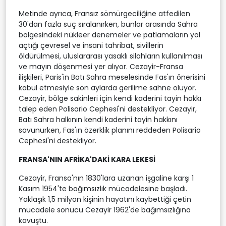
Metinde ayrıca, Fransız sömürgeciliğine atfedilen
30'dan fazla suç sıralanırken, bunlar arasında Sahra
bölgesindeki nükleer denemeler ve patlamaların yol
açtığı çevresel ve insani tahribat, sivillerin
öldürülmesi, uluslararası yasaklı silahların kullanılması
ve mayın döşenmesi yer alıyor. Cezayir-Fransa
ilişkileri, Paris'in Batı Sahra meselesinde Fas'ın önerisini
kabul etmesiyle son aylarda gerilime sahne oluyor.
Cezayir, bölge sakinleri için kendi kaderini tayin hakkı
talep eden Polisario Cephesi'ni destekliyor. Cezayir,
Batı Sahra halkının kendi kaderini tayin hakkını
savunurken, Fas'ın özerklik planını reddeden Polisario
Cephesi'ni destekliyor.
FRANSA'NIN AFRİKA'DAKİ KARA LEKESİ
Cezayir, Fransa'nın 1830'lara uzanan işgaline karşı 1
Kasım 1954'te bağımsızlık mücadelesine başladı.
Yaklaşık 1,5 milyon kişinin hayatını kaybettiği çetin
mücadele sonucu Cezayir 1962'de bağımsızlığına
kavuştu.