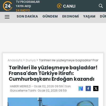
TV PROGRAMLARI
CANLI
YAYIN AKIŞI
24 RADYO
SON DAKİKA
GÜNDEM
EKONOMİ
YAŞAM
DÜ
Anasayfa
Dunya
Tarihleri ile yüzleşmeye başladılar! Fransa'
Tarihleri ile yüzleşmeye başladılar!
Fransa'dan Türkiye itirafı:
Cumhurbaşkanı Erdoğan kazandı
HABER MERKEZİ -
Ocak 02, 2026 09:59
| Son
Güncelleme Tarihi:
Ocak 02, 2026 09:59