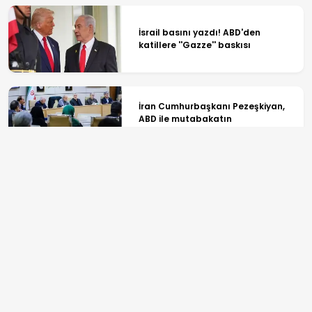
İsrail basını yazdı! ABD'den
katillere ''Gazze'' baskısı
İran Cumhurbaşkanı Pezeşkiyan,
ABD ile mutabakatın
uygulanmasını desteklediklerini
söyledi
Suriye İç Güvenlik Güçleri DEAŞ
üyelerini etkisiz hale getirdi