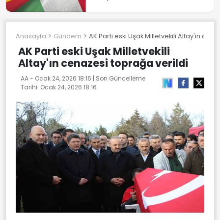
Anasayfa
Gündem
AK Parti eski Uşak Milletvekili Altay'ın cen
AK Parti eski Uşak Milletvekili
Altay'ın cenazesi toprağa verildi
AA -
Ocak 24, 2026 18:16
| Son Güncelleme
Tarihi:
Ocak 24, 2026 18:16