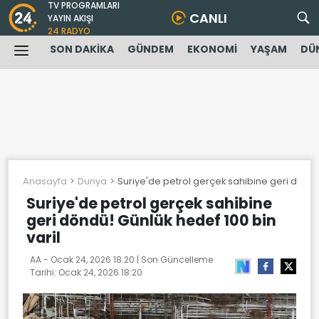
TV PROGRAMLARI
CANLI
YAYIN AKIŞI
24 RADYO
SON DAKİKA
GÜNDEM
EKONOMİ
YAŞAM
DÜ
Anasayfa
Dunya
Suriye'de petrol gerçek sahibine geri döndü!
Suriye'de petrol gerçek sahibine
geri döndü! Günlük hedef 100 bin
varil
AA -
Ocak 24, 2026 18:20
| Son Güncelleme
Tarihi:
Ocak 24, 2026 18:20