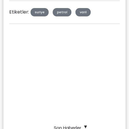
Etiketler:
suriye
petrol
varil
Son Haberler