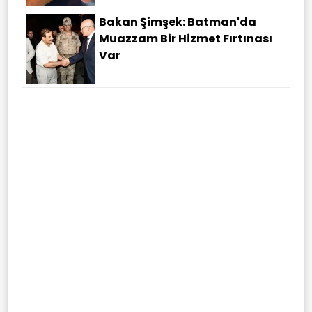
Bakan Şimşek: Batman'da
Muazzam Bir Hizmet Fırtınası
Var