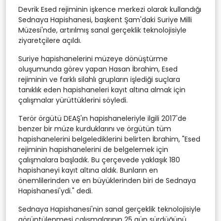
Devrik Esed rejiminin işkence merkezi olarak kullandığı
Sednaya Hapishanesi, başkent Şam'daki Suriye Milli
Müzesi'nde, artırılmış sanal gerçeklik teknolojisiyle
ziyaretçilere açıldı.
Suriye hapishanelerini müzeye dönüştürme
oluşumunda görev yapan Hasan İbrahim, Esed
rejiminin ve farklı silahlı grupların işlediği suçlara
tanıklık eden hapishaneleri kayıt altına almak için
çalışmalar yürüttüklerini söyledi.
Terör örgütü DEAŞ'ın hapishaneleriyle ilgili 2017'de
benzer bir müze kurduklarını ve örgütün tüm
hapishanelerini belgelediklerini belirten İbrahim, "Esed
rejiminin hapishanelerini de belgelemek için
çalışmalara başladık. Bu çerçevede yaklaşık 180
hapishaneyi kayıt altına aldık. Bunların en
önemlilerinden ve en büyüklerinden biri de Sednaya
Hapishanesi'ydi." dedi.
Sednaya Hapishanesi'nin sanal gerçeklik teknolojisiyle
görüntülenmesi çalışmalarının 25 gün sürdüğünü