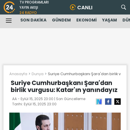
TV PROGRAMLARI
CANLI
YAYIN AKIŞI
24 RADYO
SON DAKİKA
GÜNDEM
EKONOMİ
YAŞAM
DÜ
Anasayfa
Dunya
Suriye Cumhurbaşkanı Şara'dan birlik vurgus
Suriye Cumhurbaşkanı Şara'dan
birlik vurgusu: Katar'ın yanındayız
AA -
Eylül 15, 2025 23:00
| Son Güncelleme
Tarihi:
Eylül 15, 2025 23:00