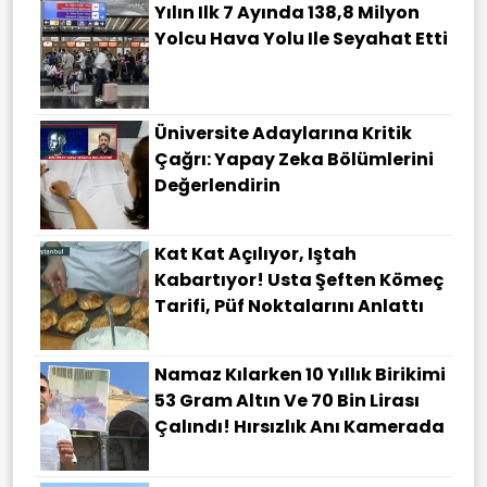
Yılın Ilk 7 Ayında 138,8 Milyon
Yolcu Hava Yolu Ile Seyahat Etti
Üniversite Adaylarına Kritik
Çağrı: Yapay Zeka Bölümlerini
Değerlendirin
Kat Kat Açılıyor, Iştah
Kabartıyor! Usta Şeften Kömeç
Tarifi, Püf Noktalarını Anlattı
Namaz Kılarken 10 Yıllık Birikimi
53 Gram Altın Ve 70 Bin Lirası
Çalındı! Hırsızlık Anı Kamerada