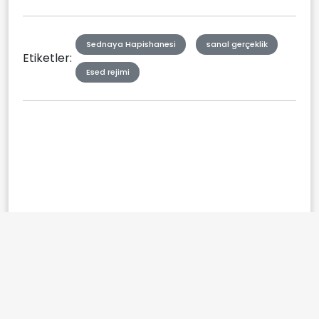
Sednaya Hapishanesi
sanal gerçeklik
Etiketler:
Esed rejimi