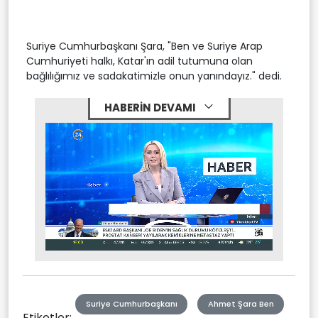
Suriye Cumhurbaşkanı Şara, "Ben ve Suriye Arap
Cumhuriyeti halkı, Katar'ın adil tutumuna olan
bağlılığımız ve sadakatimizle onun yanındayız." dedi.
HABERİN DEVAMI
Stream
Mute
Type
Suriye Cumhurbaşkanı
Ahmet Şara Ben
Etiketler: