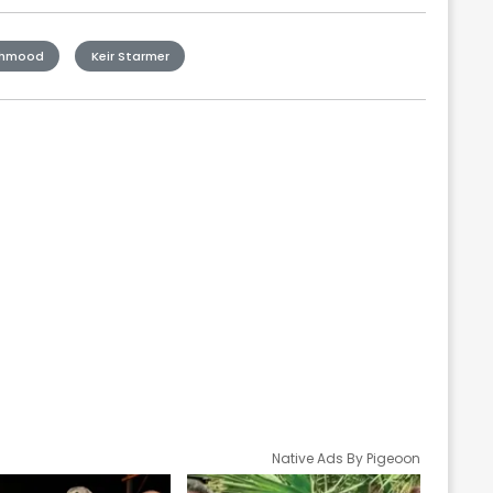
ahmood
Keir Starmer
Native Ads By Pigeoon