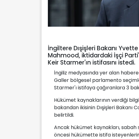
İngiltere Dışişleri Bakanı Yvet
Mahmood, iktidardaki İşçi Parti'
Keir Starmer'ın istifasını istedi.
İngiliz medyasında yer alan habere 
Galler bölgesel parlamento seçimler
Starmer'ı istifaya çağıranlara 3 ba
Hükümet kaynaklarının verdiği bilgil
bakandan ikisinin Dışişleri Bakanı
belirtildi.
Ancak hükümet kaynakları, sabah s
öncesi hükümette istifa isteyenlerin