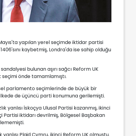
ayıs'ta yapılan yerel seçimde iktidar partisi
1406'sını kaybetmiş, Londra'da ise sahip olduğu
 sandalyesi bulunan aşırı sağcı Reform UK
ak seçimi önde tamamlamıştı.
sel parlamento seçimlerinde de büyük bir
i ülkede de üçüncü parti konumuna gerilemişti.
lık yanlısı İskoçya Ulusal Partisi kazanmış, ikinci
i Partisi iktidarı devrilmiş, Bölgesel Başbakan
ilememişti.
ık yanlısı Plaid Cymru, ikinci Reform UK olmuştu.