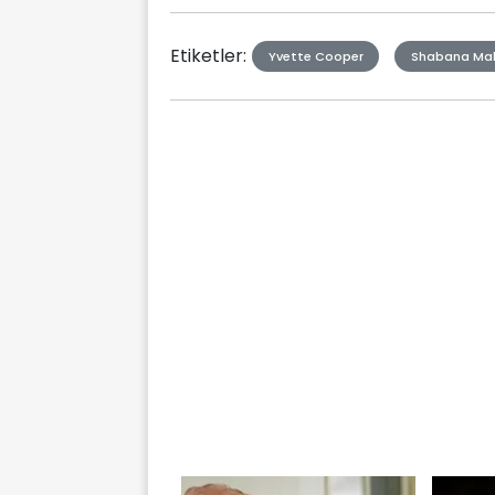
Etiketler:
Yvette Cooper
Shabana M