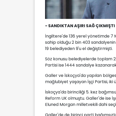
- SANDIKTAN AŞIRI SAĞ ÇIKMIŞTI
İngiltere'de 136 yerel yönetimde 7 M
sahip olduğu 2 bin 403 sandalyenin 
19 belediyeden 9'u el değiştirmişti.
Söz konusu belediyelerde toplam 2
Partisi ise 1444 sandalye kazanar
Galler ve İskoçya'da yapılan bölge
mağlubiyet yaşayan İşçi Partisi, ik
İskoçya'da birinciliği 5. kez bağımsız
Reform UK olmuştu. Galler'de ise İşç
Eluned Morgan milletvekili dahi seç
Galler'de de birinci parti bağımsızl