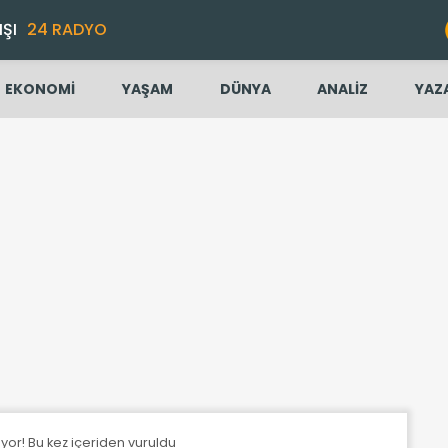
IŞI
24 RADYO
EKONOMİ
YAŞAM
DÜNYA
ANALİZ
YAZ
ıyor! Bu kez içeriden vuruldu