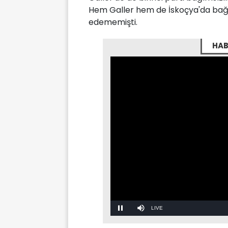
Hem Galler hem de İskoçya'da bağım
edememişti.
HAB
Stream
Mute
Type