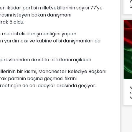
Y
c
n iktidar partisi milletvekillerinin sayısı 77'ye
kmasını isteyen bakan danışmanı
arak 5 oldu.
nın meclisteki danışmanlığını yapan
n yardımcısı ve kabine ofisi danışmanları da
revlerinden de istifa ettiklerini açıkladı.
illerinin bir kısmı, Manchester Belediye Başkanı
rak partinin başına geçmesi fikrini
eeting'in de adı adaylar arasında geçiyor.
M
k
M