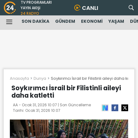
TV PROGRAMLARI
CANLI
YAYIN AKIŞI
24 RADYO
SON DAKİKA
GÜNDEM
EKONOMİ
YAŞAM
DÜ
Anasayfa
Dunya
Soykırımcı İsrail bir Filistinli aileyi daha katlett
Soykırımcı İsrail bir Filistinli aileyi
daha katletti
AA -
Ocak 31, 2026 10:07
| Son Güncelleme
Tarihi:
Ocak 31, 2026 10:07