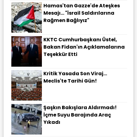
Hamas'tan Gazze'de Ateşkes
Mesajı... "İsrail Saldırılarına
Rağmen Bağlıyız"
KKTC Cumhurbaşkanı Üstel,
Bakan Fidan'ın Açıklamalarına
Teşekkür Etti
Kritik Yasada Son Viraj...
Meclis'te Tarihi Gün!
Şaşkın Bakışlara Aldırmadı!
İçme Suyu Barajında Araç
Yıkadı