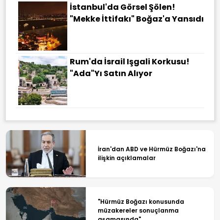
İstanbul'da Görsel Şölen!
"Mekke İttifakı" Boğaz'a Yansıdı
Rum'da İsrail Işgali Korkusu!
"Ada"yı Satın Alıyor
İran'dan ABD ve Hürmüz Boğazı'na
ilişkin açıklamalar
"Hürmüz Boğazı konusunda
müzakereler sonuçlanma
aşamasında"