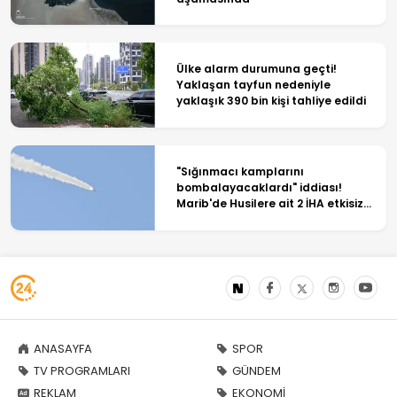
Ülke alarm durumuna geçti!
Yaklaşan tayfun nedeniyle
yaklaşık 390 bin kişi tahliye edildi
"Sığınmacı kamplarını
bombalayacaklardı" iddiası!
Marib'de Husilere ait 2 İHA etkisiz
hale getirildi
ANASAYFA
SPOR
TV PROGRAMLARI
GÜNDEM
REKLAM
EKONOMİ