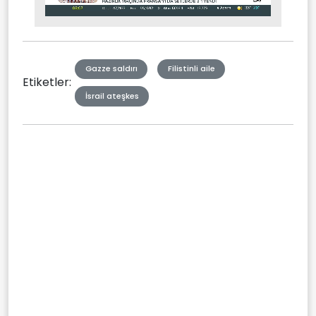
Stream
Mute
Type
Gazze saldırı
Filistinli aile
Etiketler:
İsrail ateşkes