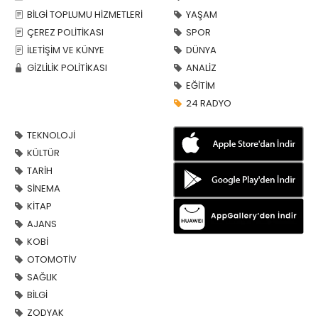
BİLGİ TOPLUMU HİZMETLERİ
YAŞAM
ÇEREZ POLİTİKASI
SPOR
İLETİŞİM VE KÜNYE
DÜNYA
GİZLİLİK POLİTİKASI
ANALİZ
EĞİTİM
24 RADYO
TEKNOLOJİ
KÜLTÜR
TARİH
SİNEMA
KİTAP
AJANS
KOBİ
OTOMOTİV
SAĞLIK
BİLGİ
ZODYAK