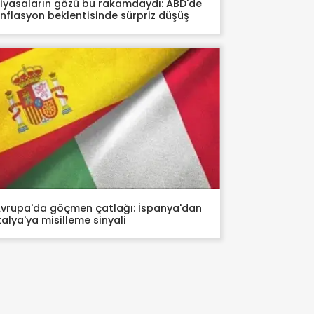
iyasaların gözü bu rakamdaydı: ABD'de
nflasyon beklentisinde sürpriz düşüş
vrupa'da göçmen çatlağı: İspanya'dan
talya'ya misilleme sinyali