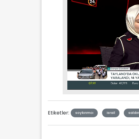
Stream
Mute
Type
Etiketler:
soykırımcı
israil
saldır