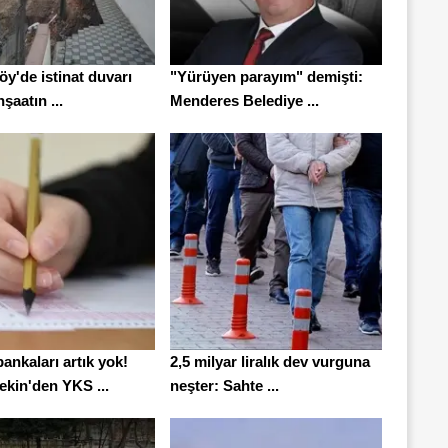
y'de istinat duvarı
"Yürüyen parayım" demişti:
nşaatın ...
Menderes Belediye ...
ankaları artık yok!
2,5 milyar liralık dev vurguna
ekin'den YKS ...
neşter: Sahte ...