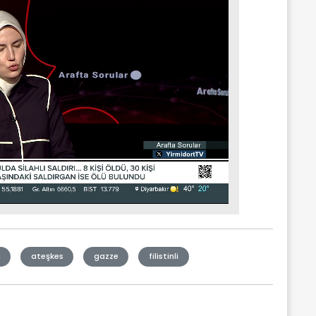
ı
ateşkes
gazze
filistinli