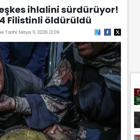
teşkes ihlalini sürdürüyor!
 Filistinli öldürüldü
e Tarihi:
Mayıs 11, 2026 12:09