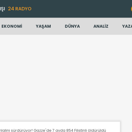
IŞI
24 RADYO
EKONOMİ
YAŞAM
DÜNYA
ANALİZ
YAZ
ihlalini sürdürüyor! Gazze'de 7 ayda 854 Filistinli öldürüldü