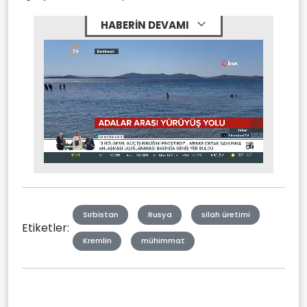
HABERİN DEVAMI
Stream
Mute
Type
Sırbistan
Rusya
silah üretimi
Etiketler:
Kremlin
mühimmat