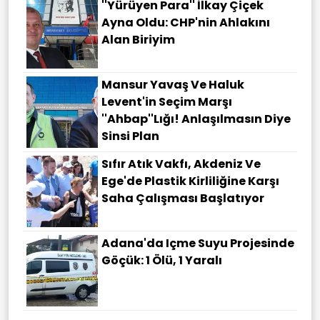
''Yürüyen Para'' İlkay Çiçek
Ayna Oldu: CHP'nin Ahlakını
Alan Biriyim
Mansur Yavaş Ve Haluk
Levent'in Seçim Marşı
''Ahbap''lığı! Anlaşılmasın Diye
Sinsi Plan
Sıfır Atık Vakfı, Akdeniz Ve
Ege'de Plastik Kirliliğine Karşı
Saha Çalışması Başlatıyor
Adana'da Içme Suyu Projesinde
Göçük: 1 Ölü, 1 Yaralı