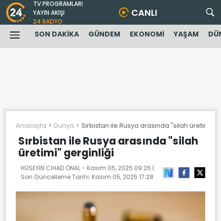
TV PROGRAMLARI
CANLI
YAYIN AKIŞI
24 RADYO
SON DAKİKA
GÜNDEM
EKONOMİ
YAŞAM
DÜ
Anasayfa
Dunya
Sırbistan ile Rusya arasında "silah üretimi" g
Sırbistan ile Rusya arasında "silah
üretimi" gerginliği
HÜSEYİN CİHAD ÖNAL -
Kasım 05, 2025 09:26
|
Son Güncelleme Tarihi:
Kasım 05, 2025 17:28