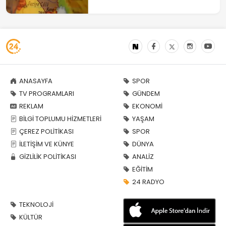
ANASAYFA
SPOR
TV PROGRAMLARI
GÜNDEM
REKLAM
EKONOMİ
BİLGİ TOPLUMU HİZMETLERİ
YAŞAM
ÇEREZ POLİTİKASI
SPOR
İLETİŞİM VE KÜNYE
DÜNYA
GİZLİLİK POLİTİKASI
ANALİZ
EĞİTİM
24 RADYO
TEKNOLOJİ
KÜLTÜR