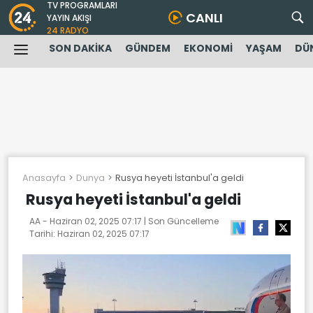
TV PROGRAMLARI
CANLI
YAYIN AKIŞI
24 RADYO
SON DAKİKA
GÜNDEM
EKONOMİ
YAŞAM
DÜ
Anasayfa
Dunya
Rusya heyeti İstanbul'a geldi
Rusya heyeti İstanbul'a geldi
AA -
Haziran 02, 2025 07:17
| Son Güncelleme
Tarihi:
Haziran 02, 2025 07:17