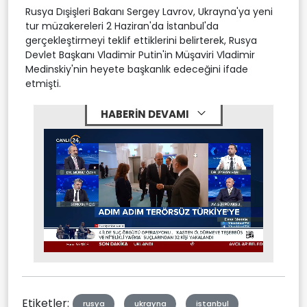
Rusya Dışişleri Bakanı Sergey Lavrov, Ukrayna'ya yeni
tur müzakereleri 2 Haziran'da İstanbul'da
gerçekleştirmeyi teklif ettiklerini belirterek, Rusya
Devlet Başkanı Vladimir Putin'in Müşaviri Vladimir
Medinskiy'nin heyete başkanlık edeceğini ifade
etmişti.
HABERİN DEVAMI
Stream
Mute
Type
Etiketler:
rusya
ukrayna
istanbul