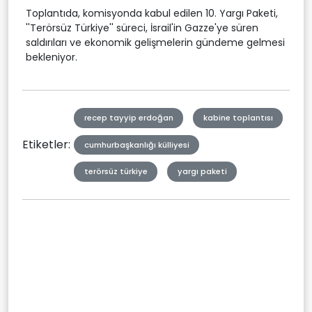
Toplantıda, komisyonda kabul edilen 10. Yargı Paketi,
''Terörsüz Türkiye'' süreci, İsrail'in Gazze'ye süren
saldırıları ve ekonomik gelişmelerin gündeme gelmesi
bekleniyor.
recep tayyip erdoğan
kabine toplantısı
Etiketler:
cumhurbaşkanlığı külliyesi
terörsüz türkiye
yargı paketi