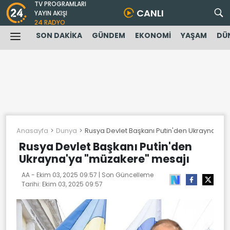
TV PROGRAMLARI
CANLI
YAYIN AKIŞI
24 RADYO
SON DAKİKA
GÜNDEM
EKONOMİ
YAŞAM
DÜ
Anasayfa
Dunya
Rusya Devlet Başkanı Putin'den Ukrayna'ya
Rusya Devlet Başkanı Putin'den
Ukrayna'ya "müzakere" mesajı
AA -
Ekim 03, 2025 09:57
| Son Güncelleme
Tarihi:
Ekim 03, 2025 09:57