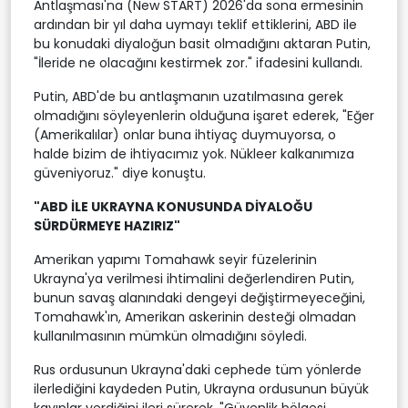
Antlaşması'na (New START) 2026'da sona ermesinin
ardından bir yıl daha uymayı teklif ettiklerini, ABD ile
bu konudaki diyaloğun basit olmadığını aktaran Putin,
"İleride ne olacağını kestirmek zor." ifadesini kullandı.
Putin, ABD'de bu antlaşmanın uzatılmasına gerek
olmadığını söyleyenlerin olduğuna işaret ederek, "Eğer
(Amerikalılar) onlar buna ihtiyaç duymuyorsa, o
halde bizim de ihtiyacımız yok. Nükleer kalkanımıza
güveniyoruz." diye konuştu.
"ABD İLE UKRAYNA KONUSUNDA DİYALOĞU
SÜRDÜRMEYE HAZIRIZ"
Amerikan yapımı Tomahawk seyir füzelerinin
Ukrayna'ya verilmesi ihtimalini değerlendiren Putin,
bunun savaş alanındaki dengeyi değiştirmeyeceğini,
Tomahawk'ın, Amerikan askerinin desteği olmadan
kullanılmasının mümkün olmadığını söyledi.
Rus ordusunun Ukrayna'daki cephede tüm yönlerde
ilerlediğini kaydeden Putin, Ukrayna ordusunun büyük
kayıplar verdiğini ileri sürerek, "Güvenlik bölgesi