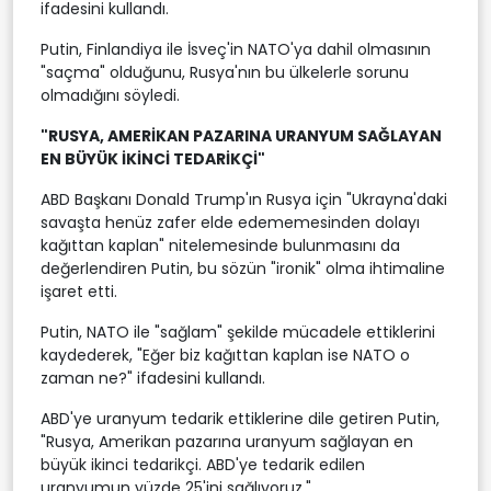
ifadesini kullandı.
Putin, Finlandiya ile İsveç'in NATO'ya dahil olmasının
"saçma" olduğunu, Rusya'nın bu ülkelerle sorunu
olmadığını söyledi.
"RUSYA, AMERİKAN PAZARINA URANYUM SAĞLAYAN
EN BÜYÜK İKİNCİ TEDARİKÇİ"
ABD Başkanı Donald Trump'ın Rusya için "Ukrayna'daki
savaşta henüz zafer elde edememesinden dolayı
kağıttan kaplan" nitelemesinde bulunmasını da
değerlendiren Putin, bu sözün "ironik" olma ihtimaline
işaret etti.
Putin, NATO ile "sağlam" şekilde mücadele ettiklerini
kaydederek, "Eğer biz kağıttan kaplan ise NATO o
zaman ne?" ifadesini kullandı.
ABD'ye uranyum tedarik ettiklerine dile getiren Putin,
"Rusya, Amerikan pazarına uranyum sağlayan en
büyük ikinci tedarikçi. ABD'ye tedarik edilen
uranyumun yüzde 25'ini sağlıyoruz."