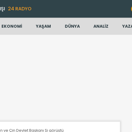
IŞI
24 RADYO
EKONOMİ
YAŞAM
DÜNYA
ANALİZ
YAZ
n ve Çin Devlet Başkanı Şi görüştü