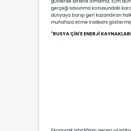
günlerde birlikte olmamız, tüm düny
gerçeği savunma konusundaki karar
dünyaya barışı geri kazandıran halkl
muhafaza etme iradesini göstermiş
"RUSYA ÇİN'E ENERJİ KAYNAKLAR
Ekonomik işbirliğinin geçen yıl isti