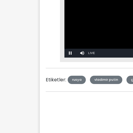
Stream
Mute
Type
Etiketler:
rusya
vladimir putin
ç