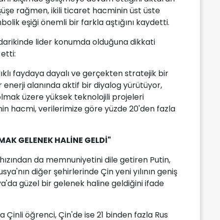
üşe rağmen, ikili ticaret hacminin üst üste
olik eşiği önemli bir farkla aştığını kaydetti.
edarikinde lider konumda olduğuna dikkati
etti:
lıklı faydaya dayalı ve gerçekten stratejik bir
r enerji alanında aktif bir diyalog yürütüyor,
lmak üzere yüksek teknolojili projeleri
tinin hacmi, verilerimize göre yüzde 20'den fazla
AMAK GELENEK HALİNE GELDİ"
 hızından da memnuniyetini dile getiren Putin,
a'nın diğer şehirlerinde Çin yeni yılının geniş
'da güzel bir gelenek haline geldiğini ifade
 Çinli öğrenci, Çin'de ise 21 binden fazla Rus