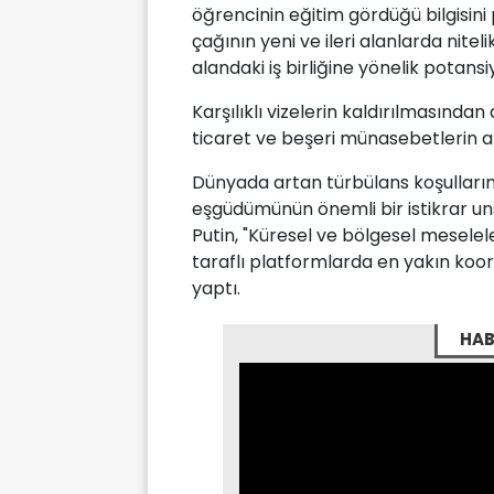
öğrencinin eğitim gördüğü bilgisini
çağının yeni ve ileri alanlarda nitel
alandaki iş birliğine yönelik potansi
Karşılıklı vizelerin kaldırılmasınd
ticaret ve beşeri münasebetlerin ar
Dünyada artan türbülans koşullarınd
eşgüdümünün önemli bir istikrar un
Putin, "Küresel ve bölgesel meselel
taraflı platformlarda en yakın ko
yaptı.
HAB