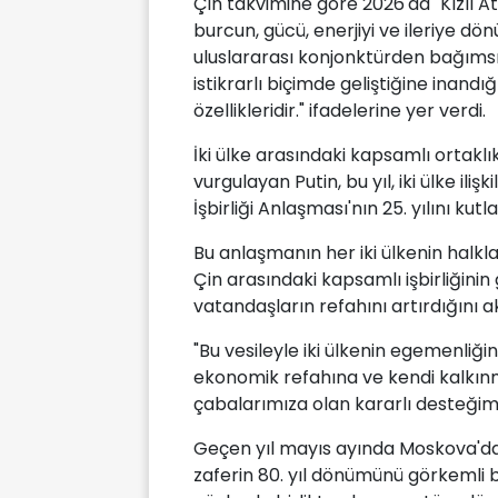
Çin takvimine göre 2026'da "Kızıl Ate
burcun, gücü, enerjiyi ve ileriye dö
uluslararası konjonktürden bağımsı
istikrarlı biçimde geliştiğine inandığı
özellikleridir." ifadelerine yer verdi.
İki ülke arasındaki kapsamlı ortaklık
vurgulayan Putin, bu yıl, iki ülke iliş
İşbirliği Anlaşması'nın 25. yılını kutlad
Bu anlaşmanın her iki ülkenin halkla
Çin arasındaki kapsamlı işbirliğini
vatandaşların refahını artırdığını a
"Bu vesileyle iki ülkenin egemenliğ
ekonomik refahına ve kendi kalkın
çabalarımıza olan kararlı desteğimi
Geçen yıl mayıs ayında Moskova'da 
zaferin 80. yıl dönümünü görkemli bir