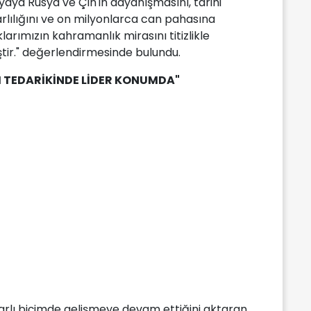
aya Rusya ve Çin'in dayanışmasını, tarihi
lılığını ve on milyonlarca can pahasına
arımızın kahramanlık mirasını titizlikle
tir." değerlendirmesinde bulundu.
I TEDARİKİNDE LİDER KONUMDA"
krarlı biçimde gelişmeye devam ettiğini aktaran