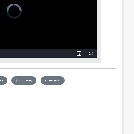
in
şi cinping
görüşme