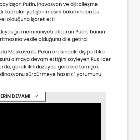
 paylaşan Putin, inovasyon ve dijitalleşme
ikli kadrolar yetiştirilmesini bakımından bu
yel olduğuna işaret etti.
an duyduğu memnuniyeti aktaran Putin, bunun
tmasına vesile olduğunu dile getirdi.
a Moskova ile Pekin arasındaki dış politika
suru olmaya devam ettiğini söyleyen Rus lider
erde, gerek ikili düzeyde gerekse tüm çok
ordinasyonu sürdürmeye hazırız." yorumunu
ERİN DEVAMI