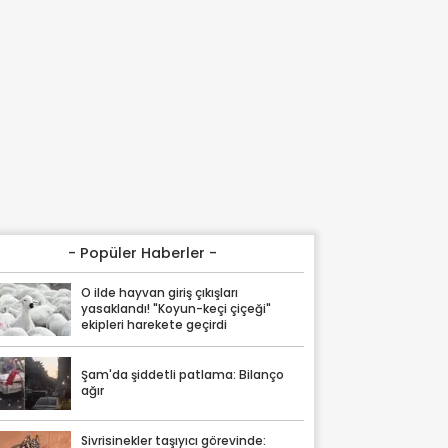
- Popüler Haberler -
O ilde hayvan giriş çıkışları
yasaklandı! "Koyun-keçi çiçeği"
ekipleri harekete geçirdi
Şam'da şiddetli patlama: Bilanço
ağır
Sivrisinekler taşıyıcı görevinde: