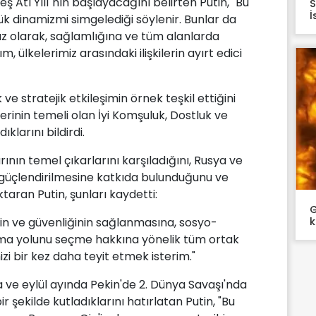
ş Atı Yılı"nın başlayacağını belirten Putin, "Bu
S
İ
nük dinamizmi simgelediği söylenir. Bunlar da
z olarak, sağlamlığına ve tüm alanlarda
m, ülkelerimiz arasındaki ilişkilerin ayırt edici
 ve stratejik etkileşimin örnek teşkil ettiğini
kilerinin temeli olan İyi Komşuluk, Dostluk ve
ıklarını bildirdi.
rının temel çıkarlarını karşıladığını, Rusya ve
n güçlendirilmesine katkıda bulunduğunu ve
ktaran Putin, şunları kaydetti:
G
k
inin ve güvenliğinin sağlanmasına, sosyo-
ma yolunu seçme hakkına yönelik tüm ortak
zi bir kez daha teyit etmek isterim."
ve eylül ayında Pekin'de 2. Dünya Savaşı'nda
 şekilde kutladıklarını hatırlatan Putin, "Bu