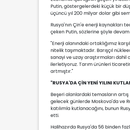
Putin, göstergelerdeki küçük bir düş
üçüncü yıl 200 milyar dolar gibi semb
Rusya'nın Çin'e enerji kaynakları t
çeken Putin, sözlerine şöyle devam 
"Enerji alanındaki ortaklığımız karşı
nitelik taşımaktadır. Barışçıl nüklee
sanayi ve uzay araştırmaları dahil o
ilerletiyoruz. Tarım ürünleri ticare
artmıştır."
"RUSYA'DA ÇİN YENİ YILINI KUTL
Beşeri alanlardaki temasların artış
gelecek günlerde Moskova'da ve Rusy
katılımla kutlanacağını, bunun Rusya
etti.
Halihazırda Rusya'da 56 binden fazla