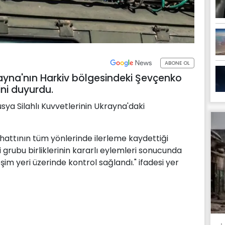
ABONE OL
yna'nın Harkiv bölgesindeki Şevçenko
ini duyurdu.
ya Silahlı Kuvvetlerinin Ukrayna'daki
hattının tüm yönlerinde ilerleme kaydettiği
 grubu birliklerinin kararlı eylemleri sonucunda
im yeri üzerinde kontrol sağlandı." ifadesi yer