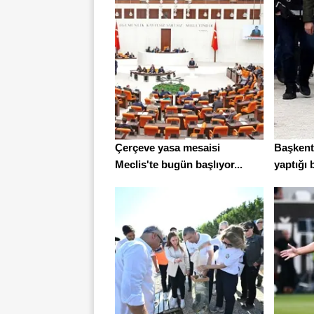
Çerçeve yasa mesaisi
Başkent
Meclis'te bugün başlıyor...
yaptığı b