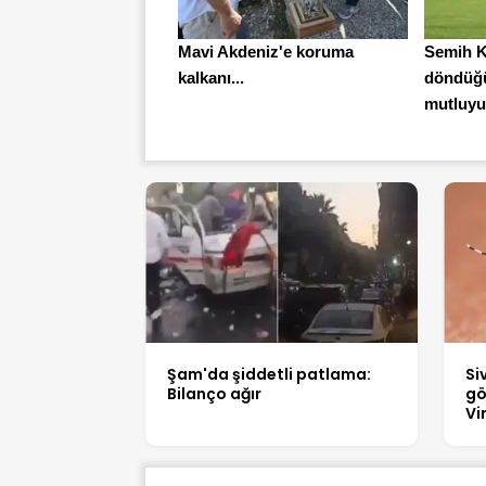
Mavi Akdeniz'e koruma
Semih K
kalkanı...
döndüğü
mutluyu
Şam'da şiddetli patlama:
Si
Bilanço ağır
gö
Vi