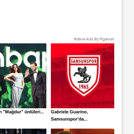
Native Ads By Pigeoon
 "Mağdur" ünlüleri...
Gabriele Guarino,
Samsunspor'da...