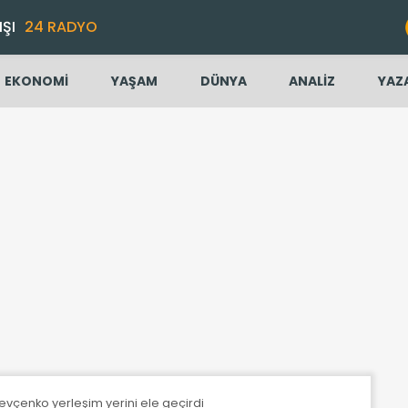
IŞI
24 RADYO
EKONOMİ
YAŞAM
DÜNYA
ANALİZ
YAZ
evçenko yerleşim yerini ele geçirdi