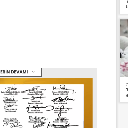
İ
s
ERİN DEVAMI
O
"
g