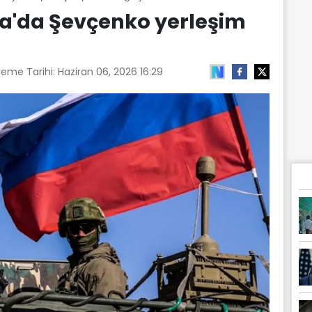
na'da Şevçenko yerleşim
leme Tarihi:
Haziran 06, 2026 16:29