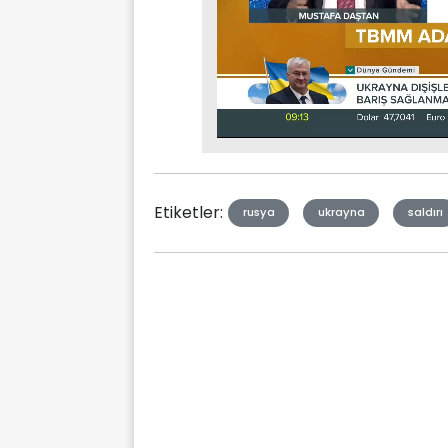
Stream
Mute
Type
Etiketler:
rusya
ukrayna
saldırı