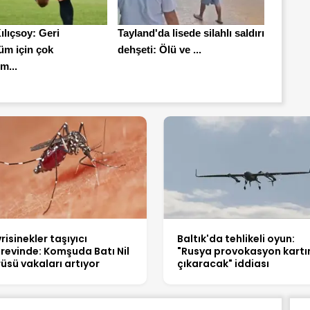
ılıçsoy: Geri
Tayland'da lisede silahlı saldırı
m için çok
dehşeti: Ölü ve ...
m...
vrisinekler taşıyıcı
Baltık'da tehlikeli oyun:
revinde: Komşuda Batı Nil
"Rusya provokasyon kartı
rüsü vakaları artıyor
çıkaracak" iddiası