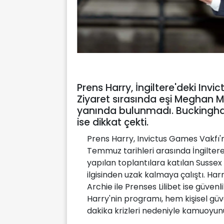
Prens Harry, İngiltere'deki Invic
Ziyaret sırasında eşi Meghan M
yanında bulunmadı. Buckingha
ise dikkat çekti.
Prens Harry, Invictus Games Vakfı'n
Temmuz tarihleri arasında İngiltere
yapılan toplantılara katılan Sussex 
ilgisinden uzak kalmaya çalıştı. Ha
Archie ile Prenses Lilibet ise güven
Harry'nin programı, hem kişisel güv
dakika krizleri nedeniyle kamuoyu