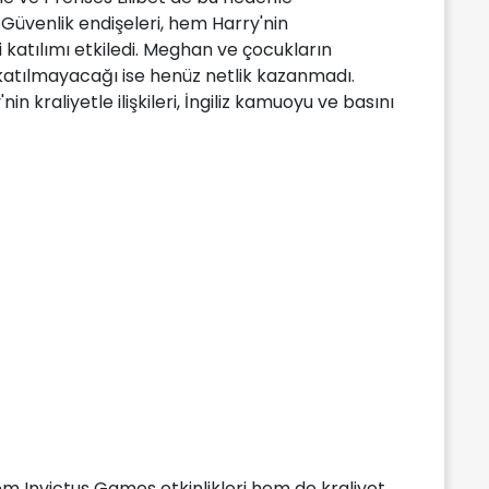
. Güvenlik endişeleri, hem Harry'nin
 katılımı etkiledi. Meghan ve çocukların
 katılmayacağı ise henüz netlik kazanmadı.
in kraliyetle ilişkileri, İngiliz kamuoyu ve basını
hem Invictus Games etkinlikleri hem de kraliyet