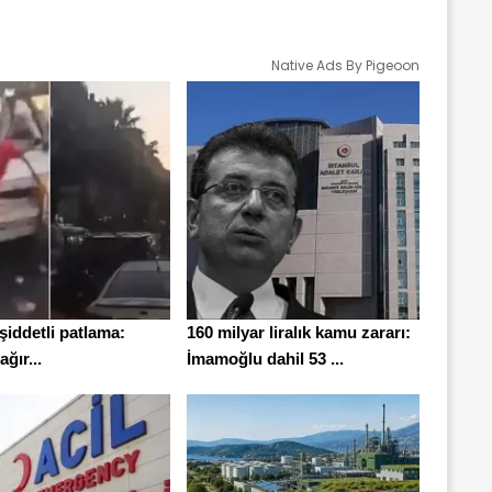
Native Ads By Pigeoon
iddetli patlama:
160 milyar liralık kamu zararı:
ğır...
İmamoğlu dahil 53 ...