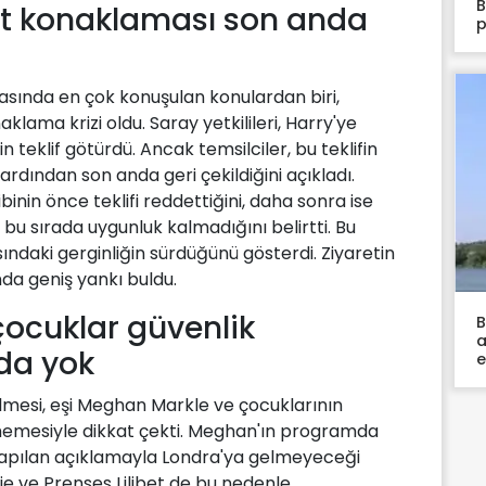
B
yet konaklaması son anda
p
ırasında en çok konuşulan konulardan biri,
lama krizi oldu. Saray yetkilileri, Harry'ye
 teklif götürdü. Ancak temsilciler, bu teklifin
rdından son anda geri çekildiğini açıkladı.
inin önce teklifi reddettiğini, daha sonra ise
t bu sırada uygunluk kalmadığını belirtti. Bu
asındaki gerginliğin sürdüğünü gösterdi. Ziyaretin
da geniş yankı buldu.
ocuklar güvenlik
B
a
'da yok
e
elmesi, eşi Meghan Markle ve çocuklarının
tmemesiyle dikkat çekti. Meghan'ın programda
yapılan açıklamayla Londra'ya gelmeyeceği
chie ve Prenses Lilibet de bu nedenle