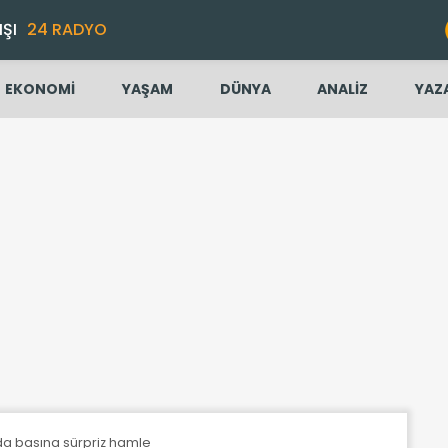
IŞI
24 RADYO
EKONOMİ
YAŞAM
DÜNYA
ANALİZ
YAZ
da basına sürpriz hamle