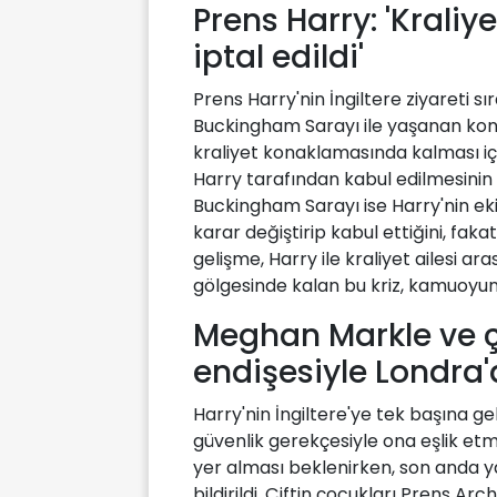
Prens Harry: 'Krali
iptal edildi'
Prens Harry'nin İngiltere ziyareti s
Buckingham Sarayı ile yaşanan konak
kraliyet konaklamasında kalması için
Harry tarafından kabul edilmesinin a
Buckingham Sarayı ise Harry'nin ekib
karar değiştirip kabul ettiğini, faka
gelişme, Harry ile kraliyet ailesi ar
gölgesinde kalan bu kriz, kamuoyun
Meghan Markle ve ç
endişesiyle Londra
Harry'nin İngiltere'ye tek başına g
güvenlik gerekçesiyle ona eşlik e
yer alması beklenirken, son anda 
bildirildi. Çiftin çocukları Prens Ar