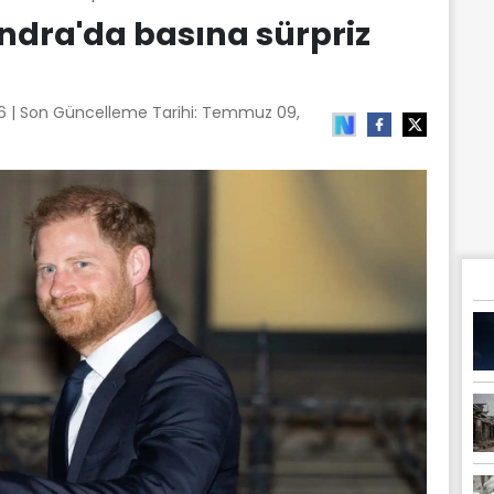
ndra'da basına sürpriz
26
| Son Güncelleme Tarihi:
Temmuz 09,