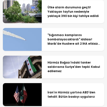
Ülke alarm durumuna geçti!
Yaklaşan tayfun nedeniyle
yaklaşık 390 bin kişi tahliye edildi
"Sığınmacı kamplarını
bombalayacaklardı" iddiası!
Marib'de Husilere ait 2 İHA etkisiz
hale getirildi
Hürmüz Boğazı'ndaki tanker
saldırısına Suriye'den tepki: Kabul
edilemez
İran'ın Hürmüz şartına ABD'den
tehdit: Bütün baskıyı uygularız