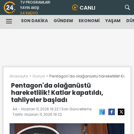
TV PROGRAMLARI
CANLI
YAYIN AKIŞI
24 RADYO
SON DAKİKA
GÜNDEM
EKONOMİ
YAŞAM
DÜ
Anasayfa
Dunya
Pentagon'da olağanüstü hareketlilik! Katlar k
Pentagon'da olağanüstü
hareketlilik! Katlar kapatıldı,
tahliyeler başladı
AA -
Haziran 11, 2026 19:22
| Son Güncelleme
Tarihi:
Haziran 11, 2026 19:22