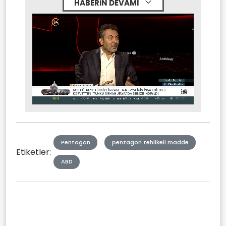
HABERİN DEVAMI
Stream
Mute
Type
Pentagon
pentagon tehlikeli madde
Etiketler:
ABD