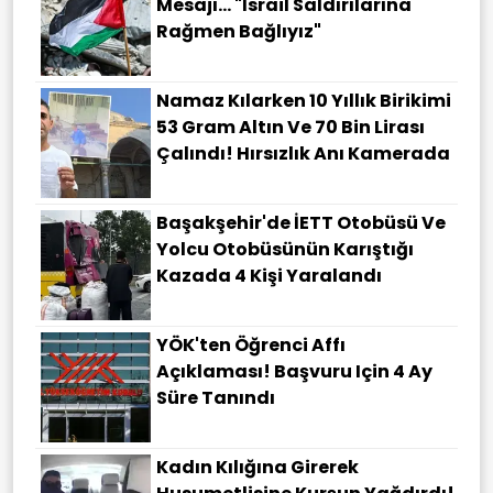
Mesajı... "İsrail Saldırılarına
Rağmen Bağlıyız"
Namaz Kılarken 10 Yıllık Birikimi
53 Gram Altın Ve 70 Bin Lirası
Çalındı! Hırsızlık Anı Kamerada
Başakşehir'de İETT Otobüsü Ve
Yolcu Otobüsünün Karıştığı
Kazada 4 Kişi Yaralandı
YÖK'ten Öğrenci Affı
Açıklaması! Başvuru Için 4 Ay
Süre Tanındı
Kadın Kılığına Girerek