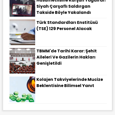
Husumetlisine Kurşun Yağdırdı!
Siyah Çarşaflı Saldırgan
Takside Böyle Yakalandı
Türk Standardları Enstitüsü
(TSE) 129 Personel Alacak
TBMM'de Tarihi Karar: Şehit
Aileleri Ve Gazilerin Hakları
Genişletildi
Kolajen Takviyelerinde Mucize
Beklentisine Bilimsel Yanıt