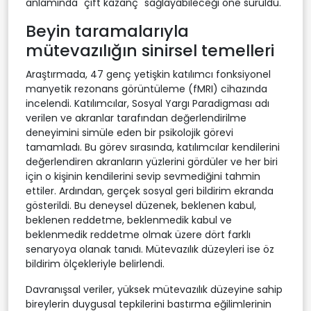
anlamında "çift kazanç" sağlayabileceği öne sürüldü.
Beyin taramalarıyla
mütevazılığın sinirsel temelleri
Araştırmada, 47 genç yetişkin katılımcı fonksiyonel
manyetik rezonans görüntüleme (fMRI) cihazında
incelendi. Katılımcılar, Sosyal Yargı Paradigması adı
verilen ve akranlar tarafından değerlendirilme
deneyimini simüle eden bir psikolojik görevi
tamamladı. Bu görev sırasında, katılımcılar kendilerini
değerlendiren akranların yüzlerini gördüler ve her biri
için o kişinin kendilerini sevip sevmediğini tahmin
ettiler. Ardından, gerçek sosyal geri bildirim ekranda
gösterildi. Bu deneysel düzenek, beklenen kabul,
beklenen reddetme, beklenmedik kabul ve
beklenmedik reddetme olmak üzere dört farklı
senaryoya olanak tanıdı. Mütevazılık düzeyleri ise öz
bildirim ölçekleriyle belirlendi.
Davranışsal veriler, yüksek mütevazılık düzeyine sahip
bireylerin duygusal tepkilerini bastırma eğilimlerinin