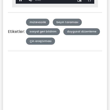
Pause
Mute
Picture-
Fullscreen
in-
Picture
Type
mütevazılık
beyin taraması
Etiketler:
sosyal geri bildirim
duygusal düzenleme
Çin araştırması