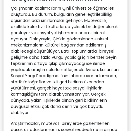
Çalışmanın katılımcılarını Çinli üniversite öğrencileri
oluşturdu. Bu durum, bulguların genelleştirilebilirliği
açısından bazı sınırlamalar getiriyor. Mütevazılık,
özellikle kolektivist kültürlerde yüksek bir değer olarak
görülüyor ve sosyal yetiştirmede önemli bir rol
oynuyor. Dolayısıyla, Çin'de gözlemlenen sinirsel
mekanizmaların kültürel bağlamdan etkilenmiş
olabileceği düşünülüyor. Batılı toplumlarda, bireysel
gelişime daha fazla vurgu yapıldığı için benzer beyin
tepkilerinin ortaya çıkıp çıkmayacağı ise ileride
yapılacak araştırmalarla netleşecek. Ayrıca, kullanılan
Sosyal Yargı Paradigması'nın laboratuvar ortamında,
statik fotoğraflar ve ikili geri bildirim üzerinden
yürütülmesi, gerçek hayattaki sosyal ilişkilerin
karmaşıklığını tam olarak yansıtamıyor. Gerçek
dünyada, yakın ilişkilerde alınan geri bildirimlerin
duygusal etkisi çok daha derin ve çok boyutlu
olabiliyor.
Araştırmacılar, mütevazı bireylerde gözlemlenen
düşük öz odaklanmanın, sosyal reddedilme sırasında