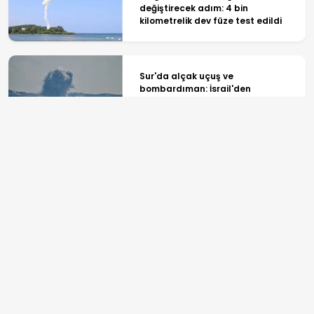
değiştirecek adım: 4 bin
kilometrelik dev füze test edildi
Sur'da alçak uçuş ve
bombardıman: İsrail'den
Lübnan'da yeni ateşkes ihlali
Güneş'in yüzeyindeki gizli
girdaplar ilk kez bu kadar net
görüntülendi
ANASAYFA
SPOR