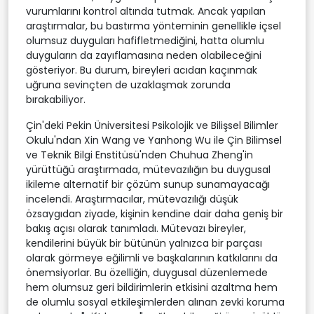
vurumlarını kontrol altında tutmak. Ancak yapılan
araştırmalar, bu bastırma yönteminin genellikle içsel
olumsuz duyguları hafifletmediğini, hatta olumlu
duyguların da zayıflamasına neden olabileceğini
gösteriyor. Bu durum, bireyleri acıdan kaçınmak
uğruna sevinçten de uzaklaşmak zorunda
bırakabiliyor.
Çin'deki Pekin Üniversitesi Psikolojik ve Bilişsel Bilimler
Okulu'ndan Xin Wang ve Yanhong Wu ile Çin Bilimsel
ve Teknik Bilgi Enstitüsü'nden Chuhua Zheng'in
yürüttüğü araştırmada, mütevazılığın bu duygusal
ikileme alternatif bir çözüm sunup sunamayacağı
incelendi. Araştırmacılar, mütevazılığı düşük
özsaygıdan ziyade, kişinin kendine dair daha geniş bir
bakış açısı olarak tanımladı. Mütevazı bireyler,
kendilerini büyük bir bütünün yalnızca bir parçası
olarak görmeye eğilimli ve başkalarının katkılarını da
önemsiyorlar. Bu özelliğin, duygusal düzenlemede
hem olumsuz geri bildirimlerin etkisini azaltma hem
de olumlu sosyal etkileşimlerden alınan zevki koruma