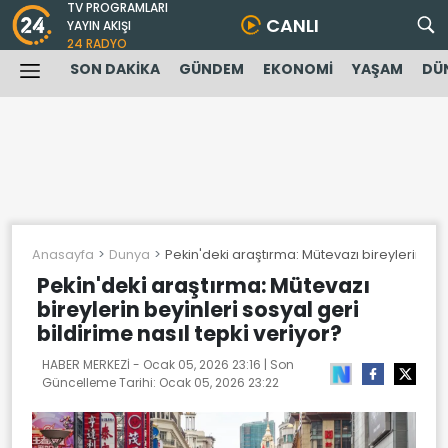
TV PROGRAMLARI
CANLI
YAYIN AKIŞI
24 RADYO
SON DAKİKA
GÜNDEM
EKONOMİ
YAŞAM
DÜ
Anasayfa
Dunya
Pekin'deki araştırma: Mütevazı bireylerin beyi
Pekin'deki araştırma: Mütevazı
bireylerin beyinleri sosyal geri
bildirime nasıl tepki veriyor?
HABER MERKEZİ -
Ocak 05, 2026 23:16
| Son
Güncelleme Tarihi:
Ocak 05, 2026 23:22