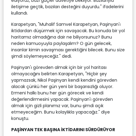
ediyoruz, bazı güçler davetiye bekliyor. Bazılarıyla
iletişime geçtik, bazıları desteğini duyurdu." ifadelerini
kullandı.
Karapetyan, "Muhalif Samvel Karapetyan, Paşinyan'ı
iktidardan düşürmek için savaşacak. Bu konuda bir yol
haritamız olmadığına dair ne biliyorsunuz? Bunu
neden kamuoyuyla paylaşalım? O gün gelecek,
insanlar kimin savaşması gerektiğini bilecek. Bunu size
şimdi söylemeyeceğiz." dedi.
Paşinyan'ı görevden almak için bir yol haritası
olmayacağını belirten Karapetyan, "Hiçbir şey
yapmazsak, Nikol Paşinyan kendi kendini görevden
alacak çünkü her gün yeni bir başarısızlığı oluyor.
Ermeni halkı bunu her gün görecek ve kendi
değerlendirmesini yapacak. Paşinyan'ı görevden
almak için gizli planımız var, bunu şimdi açık
etmeyeceğim. Bunu kolaylıkla yapacağız." diye
konuştu.
PAŞİNYAN TEK BAŞINA İKTİDARINI SÜRDÜRÜYOR