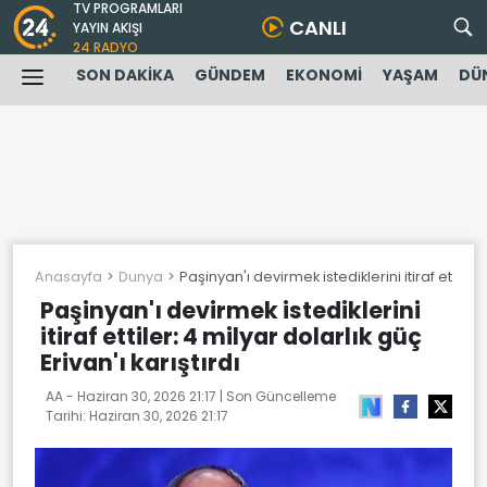
TV PROGRAMLARI
CANLI
YAYIN AKIŞI
24 RADYO
SON DAKİKA
GÜNDEM
EKONOMİ
YAŞAM
DÜ
Anasayfa
Dunya
Paşinyan'ı devirmek istediklerini itiraf ettiler: 
Paşinyan'ı devirmek istediklerini
itiraf ettiler: 4 milyar dolarlık güç
Erivan'ı karıştırdı
AA -
Haziran 30, 2026 21:17
| Son Güncelleme
Tarihi:
Haziran 30, 2026 21:17