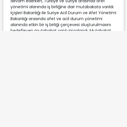
devam ederken, Türkiye ve Suriye arasında afet
yönetimi alanında iş birliğine dair mutabakata varıldı.
İçişleri Bakanlığı ile Suriye Acil Durum ve Afet Yönetimi
Bakanlığı arasında afet ve acil durum yönetimi
alanında etkin bir iş birliği çerçevesi oluşturulmasını
hedefleyen mutabakat zaptı imzalandı. Mutabakat
zaptına Türkiye adına Bakan Çiftçi, Suriye adına ise
Suriye Acil Durum ve Afet Yönetimi Bakanı Raed El-
Salih imza attı.
İmzalanan mutabakat zaptı, Suriye Acil Durum ve
Afet Yönetimi Bakanlığı ile İçişleri Bakanlığı'na bağlı
Afet ve Acil Durum Yönetimi Başkanlığı (AFAD)
arasında ortak ve etkin bir iş birliği mekanizması
kurulmasını amaçlıyor. Mutabakat zaptı, iki ülkede
meydana gelebilecek muhtemel afet veya acil
durum hallerinde talep üzerine karşılıklı gönüllü
yardım ve müdahale desteği sağlanmasını
öngörüyor. Anlaşma ayrıca afet ve acil durumlardan
korunma, hazırlıklı olma ve kriz yönetimi gibi kritik
alanlarda bilgi ve deneyim paylaşımını, karşılıklı
uzman değişimini ve ortak uzmanlık eğitim