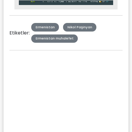
Stream
Mute
Type
Ermenistan
Nikol Paşinyan
Etiketler:
Ermenistan muhalefet