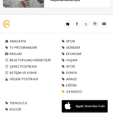
ANASAYFA
SPOR
TV PROGRAMLARI
GÜNDEM
REKLAM
EKONOMİ
BİLGİ TOPLUMU HİZMETLERİ
YAŞAM
ÇEREZ POLİTİKASI
SPOR
İLETİŞİM VE KÜNYE
DÜNYA
GİZLİLİK POLİTİKASI
ANALİZ
EĞİTİM
24 RADYO
TEKNOLOJİ
KÜLTÜR