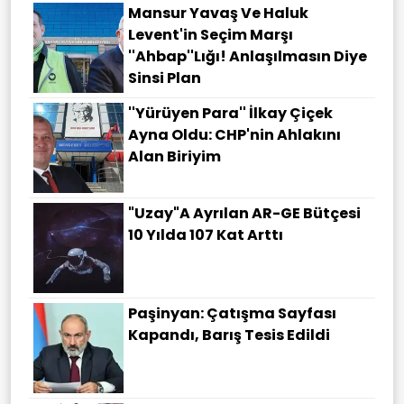
Mansur Yavaş Ve Haluk
Levent'in Seçim Marşı
''Ahbap''lığı! Anlaşılmasın Diye
Sinsi Plan
''Yürüyen Para'' İlkay Çiçek
Ayna Oldu: CHP'nin Ahlakını
Alan Biriyim
"Uzay"a Ayrılan AR-GE Bütçesi
10 Yılda 107 Kat Arttı
Paşinyan: Çatışma Sayfası
Kapandı, Barış Tesis Edildi