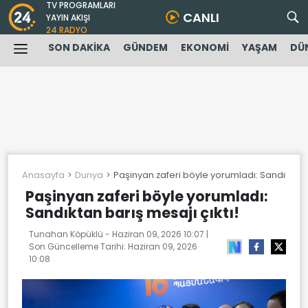
TV PROGRAMLARI
CANLI
YAYIN AKIŞI
24 RADYO
SON DAKİKA
GÜNDEM
EKONOMİ
YAŞAM
DÜ
Anasayfa
Dunya
Paşinyan zaferi böyle yorumladı: Sandıktan b
Paşinyan zaferi böyle yorumladı:
Sandıktan barış mesajı çıktı!
Tunahan Köpüklü -
Haziran 09, 2026 10:07
|
Son Güncelleme Tarihi:
Haziran 09, 2026
10:08