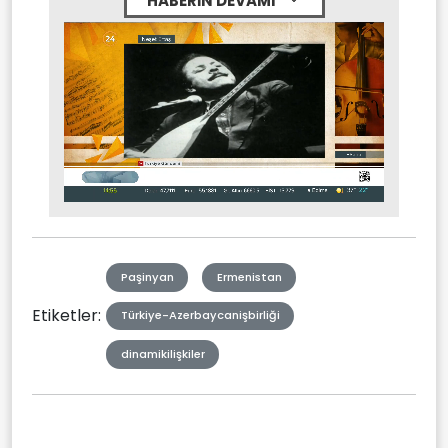
HABERİN DEVAMI
Stream
Mute
Type
Paşinyan
Ermenistan
Etiketler:
Türkiye-Azerbaycanişbirliği
dinamikilişkiler