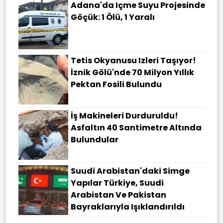
Adana'da Içme Suyu Projesinde
Göçük: 1 Ölü, 1 Yaralı
Tetis Okyanusu Izleri Taşıyor!
İznik Gölü'nde 70 Milyon Yıllık
Pektan Fosili Bulundu
İş Makineleri Durduruldu!
Asfaltın 40 Santimetre Altında
Bulundular
Suudi Arabistan'daki Simge
Yapılar Türkiye, Suudi
Arabistan Ve Pakistan
Bayraklarıyla Işıklandırıldı