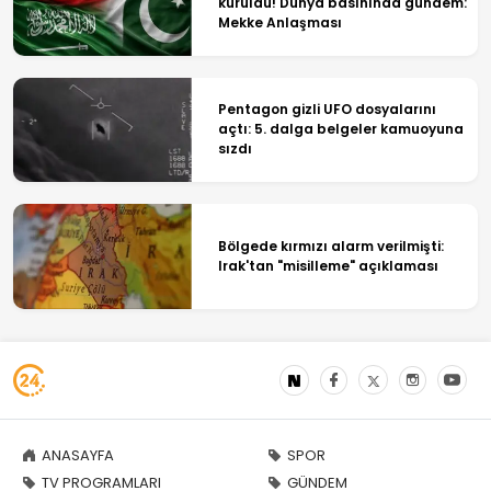
kuruldu! Dünya basınında gündem:
Mekke Anlaşması
Pentagon gizli UFO dosyalarını
açtı: 5. dalga belgeler kamuoyuna
sızdı
Bölgede kırmızı alarm verilmişti:
Irak'tan "misilleme" açıklaması
ANASAYFA
SPOR
TV PROGRAMLARI
GÜNDEM