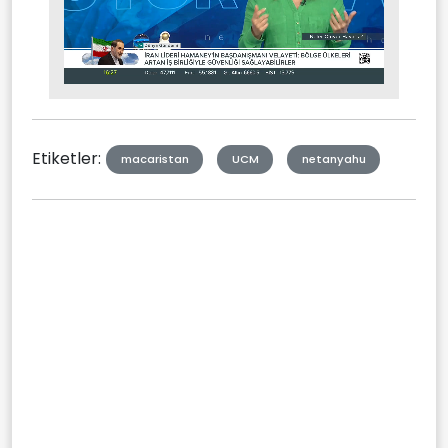
Stream
Mute
Type
Etiketler:
macaristan
UCM
netanyahu