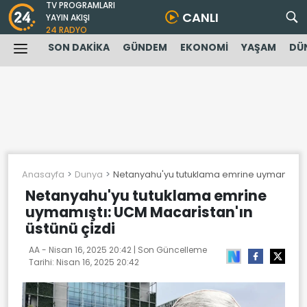
TV PROGRAMLARI
CANLI
YAYIN AKIŞI
24 RADYO
SON DAKİKA
GÜNDEM
EKONOMİ
YAŞAM
DÜ
Anasayfa
Dunya
Netanyahu'yu tutuklama emrine uymamıştı: 
Netanyahu'yu tutuklama emrine
uymamıştı: UCM Macaristan'ın
üstünü çizdi
AA -
Nisan 16, 2025 20:42
| Son Güncelleme
Tarihi:
Nisan 16, 2025 20:42