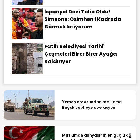
İspanyol Devi Talip Oldu!
Simeone: Osimhen'i Kadroda
Görmek Istiyorum
Fatih Belediyesi Tarihî
Çeşmeleri Birer Birer Ayağa
Kaldırıyor
Yemen ordusundan misilleme!
Birçok cepheye operasyon
Müslüman dünyasının en güçlü ağı