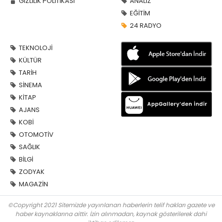
GİZLİLİK POLİTİKASI
ANALİZ
EĞİTİM
24 RADYO
TEKNOLOJİ
KÜLTÜR
TARİH
SİNEMA
KİTAP
AJANS
KOBİ
OTOMOTİV
SAĞLIK
BİLGİ
ZODYAK
MAGAZİN
©Copyright 2021 Sitemizde yayınlanan haberlerin telif hakları gazete ve
haber kaynaklarına aittir. İzin alınmadan, kaynak gösterilerek dahi