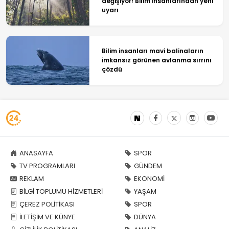
değişiyor! Bilim insanlarından yeni
uyarı
Bilim insanları mavi balinaların
imkansız görünen avlanma sırrını
çözdü
ANASAYFA
SPOR
TV PROGRAMLARI
GÜNDEM
REKLAM
EKONOMİ
BİLGİ TOPLUMU HİZMETLERİ
YAŞAM
ÇEREZ POLİTİKASI
SPOR
İLETİŞİM VE KÜNYE
DÜNYA