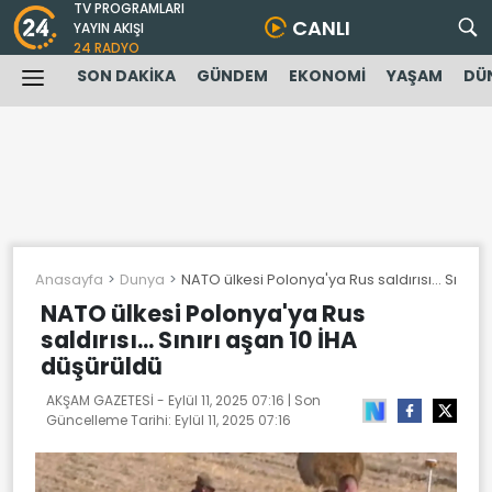
TV PROGRAMLARI
CANLI
YAYIN AKIŞI
24 RADYO
SON DAKİKA
GÜNDEM
EKONOMİ
YAŞAM
DÜ
Anasayfa
Dunya
NATO ülkesi Polonya'ya Rus saldırısı... Sınırı
NATO ülkesi Polonya'ya Rus
saldırısı... Sınırı aşan 10 İHA
düşürüldü
AKŞAM GAZETESİ -
Eylül 11, 2025 07:16
| Son
Güncelleme Tarihi:
Eylül 11, 2025 07:16