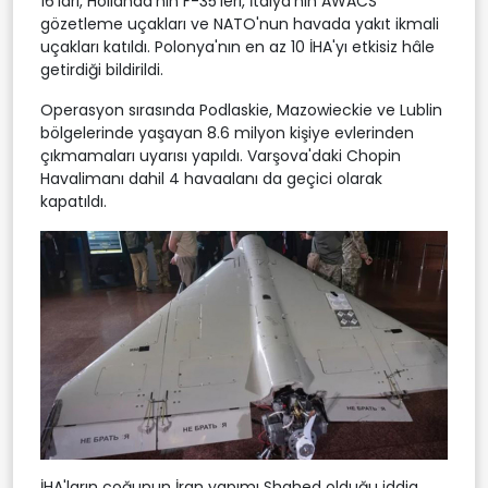
16'ları, Hollanda'nın F-35'leri, İtalya'nın AWACS
gözetleme uçakları ve NATO'nun havada yakıt ikmali
uçakları katıldı. Polonya'nın en az 10 İHA'yı etkisiz hâle
getirdiği bildirildi.
Operasyon sırasında Podlaskie, Mazowieckie ve Lublin
bölgelerinde yaşayan 8.6 milyon kişiye evlerinden
çıkmamaları uyarısı yapıldı. Varşova'daki Chopin
Havalimanı dahil 4 havaalanı da geçici olarak
kapatıldı.
İHA'ların çoğunun İran yapımı Shahed olduğu iddia