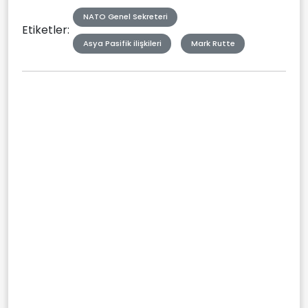
NATO Genel Sekreteri
Etiketler:
Asya Pasifik ilişkileri
Mark Rutte