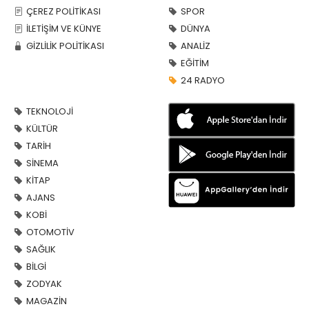
ÇEREZ POLİTİKASI
SPOR
İLETİŞİM VE KÜNYE
DÜNYA
GİZLİLİK POLİTİKASI
ANALİZ
EĞİTİM
24 RADYO
TEKNOLOJİ
KÜLTÜR
TARİH
SİNEMA
KİTAP
AJANS
KOBİ
OTOMOTİV
SAĞLIK
BİLGİ
ZODYAK
MAGAZİN