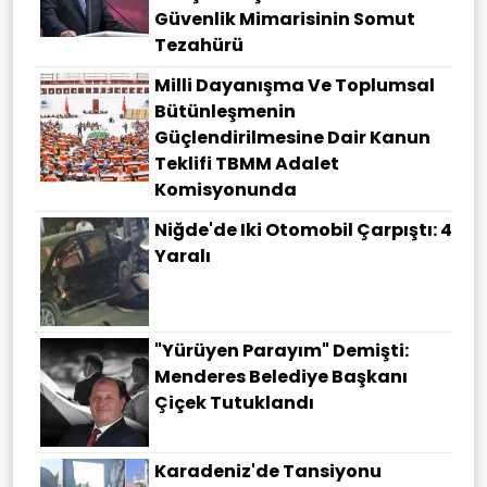
Güvenlik Mimarisinin Somut
Tezahürü
Milli Dayanışma Ve Toplumsal
Bütünleşmenin
Güçlendirilmesine Dair Kanun
Teklifi TBMM Adalet
Komisyonunda
Niğde'de Iki Otomobil Çarpıştı: 4
Yaralı
"Yürüyen Parayım" Demişti:
Menderes Belediye Başkanı
Çiçek Tutuklandı
Karadeniz'de Tansiyonu