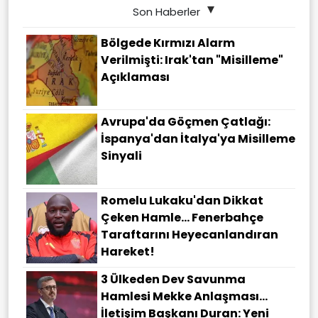
Son Haberler
Bölgede Kırmızı Alarm
Verilmişti: Irak'tan "misilleme"
Açıklaması
Avrupa'da Göçmen Çatlağı:
İspanya'dan İtalya'ya Misilleme
Sinyali
Romelu Lukaku'dan Dikkat
Çeken Hamle... Fenerbahçe
Taraftarını Heyecanlandıran
Hareket!
3 Ülkeden Dev Savunma
Hamlesi Mekke Anlaşması…
İletişim Başkanı Duran: Yeni