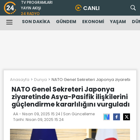
TV PROGRAMLARI
CANLI
YAYIN AKIŞI
24 RADYO
SON DAKİKA
GÜNDEM
EKONOMİ
YAŞAM
DÜ
Anasayfa
Dunya
NATO Genel Sekreteri Japonya ziyaretinde Asya
NATO Genel Sekreteri Japonya
ziyaretinde Asya-Pasifik ilişkilerini
güçlendirme kararlılığını vurguladı
AA -
Nisan 09, 2025 15:24
| Son Güncelleme
Tarihi:
Nisan 09, 2025 15:24