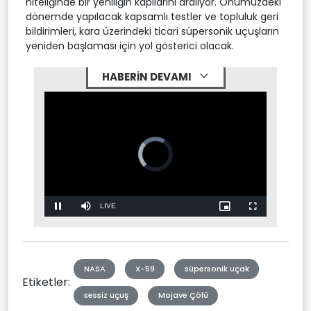
niteliğinde bir yeniliğin kapılarını aralıyor. Önümüzdeki
dönemde yapılacak kapsamlı testler ve topluluk geri
bildirimleri, kara üzerindeki ticari süpersonik uçuşların
yeniden başlaması için yol gösterici olacak.
HABERİN DEVAMI
Video
Player
is
loading.
Stream
LIVE
Pause
Mute
Picture-
Fullscreen
in-
Picture
Type
NASA
X-59
süpersonik uçak
Etiketler:
sessiz uçuş
Mojave Çölü