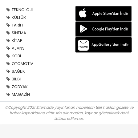
TEKNOLOJİ
KÜLTÜR
TARİH
SİNEMA
KİTAP
AJANS
KOBİ
OTOMOTİV
SAĞLIK
BİLGİ
ZODYAK
MAGAZİN
©Copyright 2021 Sitemizde yayınlanan haberlerin telif hakları gazete ve
haber kaynaklarına aittir. İzin alınmadan, kaynak gösterilerek dahi
iktibas edilemez.