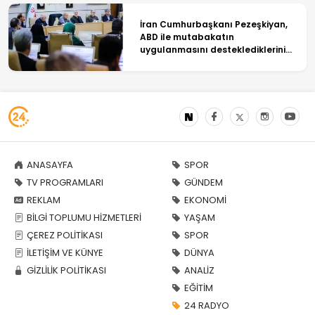
İran Cumhurbaşkanı Pezeşkiyan,
ABD ile mutabakatın
uygulanmasını desteklediklerini
söyledi
ANASAYFA
SPOR
TV PROGRAMLARI
GÜNDEM
REKLAM
EKONOMİ
BİLGİ TOPLUMU HİZMETLERİ
YAŞAM
ÇEREZ POLİTİKASI
SPOR
İLETİŞİM VE KÜNYE
DÜNYA
GİZLİLİK POLİTİKASI
ANALİZ
EĞİTİM
24 RADYO