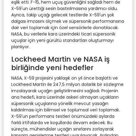
eşlik etti. F-15, hem uçuş güvenliğini sağladı hem de
X-59'un ürettiği sesin bastırılmasına yardımcı oldu.
Ayrıca, takip uçağı gelecek testlerde X-59'un şok
dalgası imzasını ölçmek ve süpersonik performansına
dair veri toplamak için özel sensörlerle donatılacak.
NASA, bu verilerle kara üzerindeki ticari süpersonik
uçuşlar için yeni gürültü standartları oluşturmayı
planlıyor.
Lockheed Martin ve NASA iş
birliğinde yeni hedefler
NASA, X-59 projesini yaklaşık on yıl önce başlattı ve
Lockheed Martin ile 247,5 milyon dolarlık bir sözleşme
imzalayarak uçağın geliştirilmesini sağladı. Projenin
ana hedefi, kara üzerinde askeri olmayan uçakların
süpersonik uçuşlarına yönelik mevcut yasağın
kaldırılması için bilimsel ve toplumsal veri toplamak.
X-59'un performans testleri önümüzdeki aylarda
farklı irtifalarda ve koşullarda devam edecek. Bu
süreçte, mühendisler uçağın sınırlarını zorlayarak
kapsam genişletme testleri uygulayacak. Ardından,