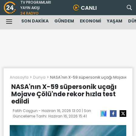
TV PROGRAMLARI
CANLI
YAYIN AKIŞI
24 RADYO
SON DAKİKA
GÜNDEM
EKONOMİ
YAŞAM
DÜ
Anasayfa
Dunya
NASA'nın X-59 süpersonik uçağı Mojave Çölü'
NASA'nın X-59 süpersonik uçağı
Mojave Çölü'nde rekor hızla test
edildi
Fatih Coşgun -
Haziran 16, 2026 13:00
| Son
Güncelleme Tarihi:
Haziran 16, 2026 15:41