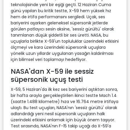
teknolojisinde yeni bir eşiği geçti. 12 Haziran Cuma
günü yapılan bu kritik testte, X-59 hem yüksek hız
hem de irtifa performansını sergiledi. Uçak, ses
bariyerini aşarken geleneksel süpersonik jetlerde
görülen patlayıcı sesin aksine, 'sessiz gürültü' olarak
tanımlanan düşük şiddetli bir ses üretti. NASA, bu
uçuşlarla birlikte X-59'un topluluklar üzerindeki etkisini
ölçmeyi ve kara üzerindeki süpersonik uçuşlara
yönelik uzun yıllardır uygulanan yasağın kaldırılması
için bilimsel veri toplamayı hedefliyor.
NASA'dan X-59 ile sessiz
süpersonik uçuş testi
X-59, 5 Haziran'da ilk kez ses bariyerini aştıktan sonra,
bir hafta arayla gerçekleştirilen ikinci testte Mach 1.4
(saatte 1.488 kilometre) hıza ve 16.764 metre irtifaya
ulaştı. Bu test uçuşları, NASA'nın 'sessiz gürültü' olarak
adlandırdığı yeni nesil süpersonik uçuşların halk
üzerindeki etkisini anlamak için büyük önem taşıyor.
Test sırasında, NASA'nın F-15 takip uçağı da X-59'a