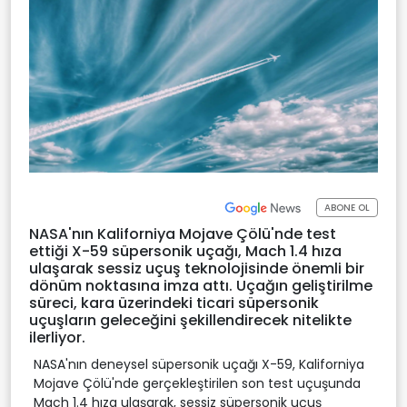
ABONE OL
NASA'nın Kaliforniya Mojave Çölü'nde test
ettiği X-59 süpersonik uçağı, Mach 1.4 hıza
ulaşarak sessiz uçuş teknolojisinde önemli bir
dönüm noktasına imza attı. Uçağın geliştirilme
süreci, kara üzerindeki ticari süpersonik
uçuşların geleceğini şekillendirecek nitelikte
ilerliyor.
NASA'nın deneysel süpersonik uçağı X-59, Kaliforniya
Mojave Çölü'nde gerçekleştirilen son test uçuşunda
Mach 1.4 hıza ulaşarak, sessiz süpersonik uçuş