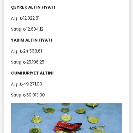
ÇEYREK ALTIN FİYATI
Alış: ₺12.322,81
Satış: ₺12.634,12
YARIM ALTIN FİYATI
Alış: ₺24.568,61
Satış: ₺25.196,25
CUMHURİYET ALTINI
Alış: ₺49.271,00
Satış: ₺50.013,00