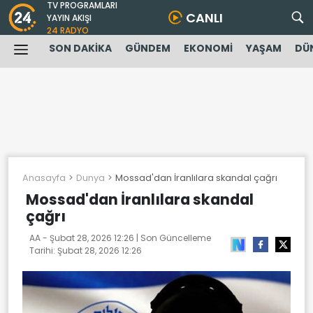
TV PROGRAMLARI
CANLI
YAYIN AKIŞI
24 RADYO
SON DAKİKA
GÜNDEM
EKONOMİ
YAŞAM
DÜ
Anasayfa
Dunya
Mossad'dan İranlılara skandal çağrı
Mossad'dan İranlılara skandal
çağrı
AA -
Şubat 28, 2026 12:26
| Son Güncelleme
Tarihi:
Şubat 28, 2026 12:26