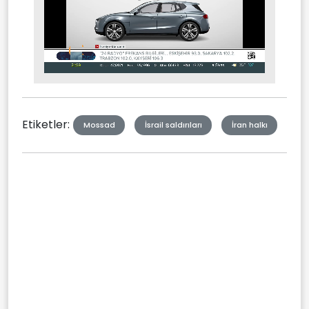
Stream
Mute
Type
Etiketler:
Mossad
İsrail saldırıları
İran halkı