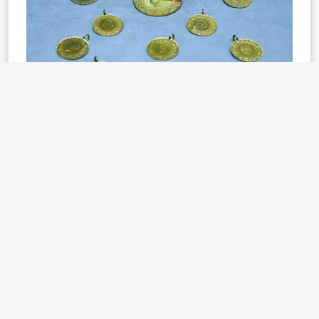
GÜNCEL ALTIN FİYATLARI ALIŞ-SATIŞ
TABLOSU SAYFASI İÇİN TIKLAYINIZ
Tam, ata, ons, yarım, gram, çeyrek altın fiyatları
günlük, haftalık ve aylık seyirde inişli çıkışlı bir hareket
izleyebiliyor. Hal böyle olunca, yatırım yapmak ve
mevcut yatırımları korumak için güncel alış satış
rakamlarının sık sık takip edilmesi gerekiyor.
altın fiyatları
gram altın
Etiketler:
çeyrek altın
28 Şubat 2026 Cumartesi