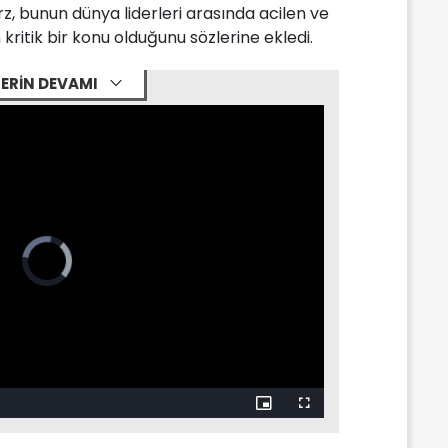
, bunun dünya liderleri arasında acilen ve
 kritik bir konu olduğunu sözlerine ekledi.
ERİN DEVAMI
Video
Player
is
loading.
Picture-
Fullscreen
in-
Picture