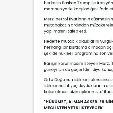
herkesin Başkan Trump ile İran yö
memnuniyetle karşıladığını ifade et
Merz, petrol fiyatlarının düşmesinin 
mutabakatın ardından müzakerelerin
yapılmasını talep etti.
Hedefte mutabık olduklarını vurgu
herhangi bir kısıtlama olmadan açık 
şekilde nükleer programına son verm
Barışın korunmasını isteyen Merz, "B
güneyi için de geçerlidir." diye konuş
Orta Doğu'nun istikrarlı olmasına, s
istikrarına ihtiyaç duyduklarının al
kalıcı olması bizim çıkarımıza." ifade
"HÜKÜMET, ALMAN ASKERLERİNİN
MECLİSTEN YETKİ İSTEYECEK"