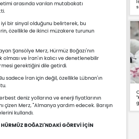
İ
netimi arasında varılan mutabakatı
s
ti.
iyi bir sinyal olduğunu belirterek, bu
, özellikle de ikinci müzakere turunun
layan Şansölye Merz, Hürmüz Boğazı'nın
olması ve İran'ın kalıcı ve denetlenebilir
esi gerektiğini dile getirdi.
u sadece İran için değil, özellikle Lübnan'ın
tu.
O
"
erbest deniz yollarına ve enerji fiyatlarının
g
tını çizen Merz, "Almanya yardım edecek. Barışın
lerini kullandı.
 HÜRMÜZ BOĞAZI'NDAKİ GÖREVİ İÇİN