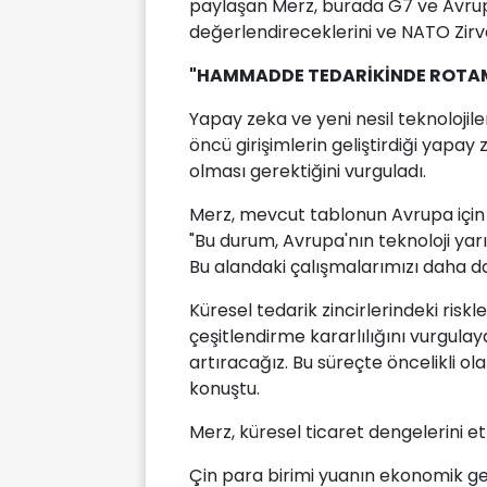
paylaşan Merz, burada G7 ve Avrupa B
değerlendireceklerini ve NATO Zirves
"HAMMADDE TEDARİKİNDE ROTAM
Yapay zeka ve yeni nesil teknolojil
öncü girişimlerin geliştirdiği yapay 
olması gerektiğini vurguladı.
Merz, mevcut tablonun Avrupa için b
"Bu durum, Avrupa'nın teknoloji yar
Bu alandaki çalışmalarımızı daha da
Küresel tedarik zincirlerindeki ri
çeşitlendirme kararlılığını vurgula
artıracağız. Bu süreçte öncelikli o
konuştu.
Merz, küresel ticaret dengelerini etk
Çin para birimi yuanın ekonomik ge