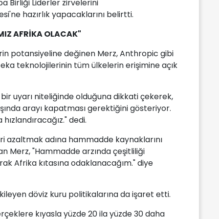
irliği Liderler zirvelerini
i'ne hazırlık yapacaklarını belirtti.
IZ AFRİKA OLACAK"
erin potansiyeline değinen Merz, Anthropic gibi
zeka teknolojilerinin tüm ülkelerin erişimine açık
ir uyarı niteliğinde olduğuna dikkati çekerek,
ışında arayı kapatması gerektiğini gösteriyor.
 hızlandıracağız." dedi.
skleri azaltmak adına hammadde kaynaklarını
yan Merz, "Hammadde arzında çeşitliliği
larak Afrika kıtasına odaklanacağım." diye
ileyen döviz kuru politikalarına da işaret etti.
rçeklere kıyasla yüzde 20 ila yüzde 30 daha