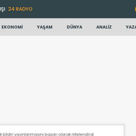
IŞI
24 RADYO
EKONOMİ
YAŞAM
DÜNYA
ANALİZ
YAZ
 bildiri yayınlanmasını başarı olarak nitelendirdi