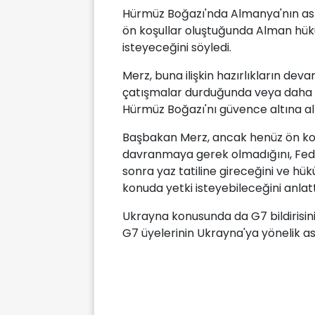
Hürmüz Boğazı'nda Almanya'nın aske
ön koşullar oluştuğunda Alman hüküm
isteyeceğini söyledi.
Merz, buna ilişkin hazırlıkların dev
çatışmalar durduğunda veya daha da
Hürmüz Boğazı'nı güvence altına alm
Başbakan Merz, ancak henüz ön koş
davranmaya gerek olmadığını, Fede
sonra yaz tatiline gireceğini ve h
konuda yetki isteyebileceğini anlatt
Ukrayna konusunda da G7 bildirisin
G7 üyelerinin Ukrayna'ya yönelik aske