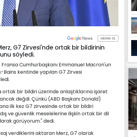
ABONE OL
z, G7 Zirvesi'nde ortak bir bildirinin
unu söyledi.
z, Fransa Cumhurbaşkanı Emmanuel Macron'un
s-Bains kentinde yapılan G7 Zirvesi
edi.
rtak bir bildiri üzerinde anlaştıklarına işaret
ı ancak değdi. Çünkü (ABD Başkanı Donald)
 ilk kez G7 zirvesinde ortak bir bildiri
 ve güvenlik meselelerine ilişkin ortak bir dil
larak görüyorum." dedi.
esaj verdiklerini aktaran Merz, G7 olarak