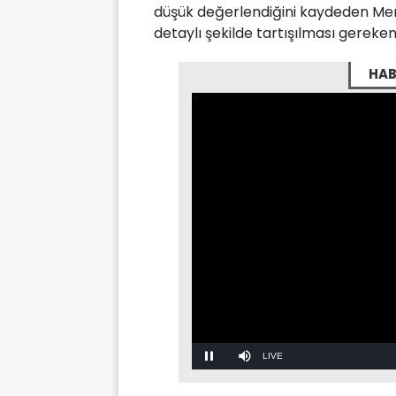
düşük değerlendiğini kaydeden Merz
detaylı şekilde tartışılması gereken
HAB
Stream
LIVE
Pause
Mute
Type