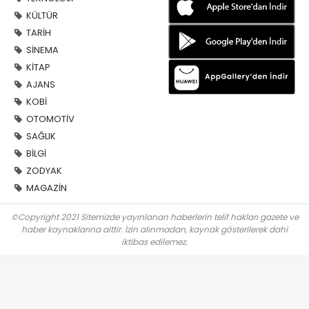
KÜLTÜR
TARİH
SİNEMA
KİTAP
AJANS
KOBİ
OTOMOTİV
SAĞLIK
BİLGİ
ZODYAK
MAGAZİN
©Copyright 2021 Sitemizde yayınlanan haberlerin telif hakları gazete ve
haber kaynaklarına aittir. İzin alınmadan, kaynak gösterilerek dahi
iktibas edilemez.