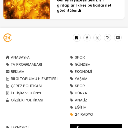
Güneş'in yüzeyindeki gizli
girdaplar ilk kez bu kadar net
görüntülendi
ANASAYFA
SPOR
TV PROGRAMLARI
GÜNDEM
REKLAM
EKONOMİ
BİLGİ TOPLUMU HİZMETLERİ
YAŞAM
ÇEREZ POLİTİKASI
SPOR
İLETİŞİM VE KÜNYE
DÜNYA
GİZLİLİK POLİTİKASI
ANALİZ
EĞİTİM
24 RADYO
TEKNOLOJİ