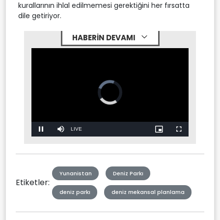
kurallarının ihlal edilmemesi gerektiğini her fırsatta
dile getiriyor.
HABERİN DEVAMI
Video
Player
is
loading.
Stream
LIVE
Pause
Mute
Picture-
Fullscreen
in-
Picture
Type
Yunanistan
Deniz Parkı
Etiketler:
deniz parkı
deniz mekansal planlama