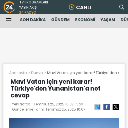
TV PROGRAMLARI
CANLI
YAYIN AKIŞI
24 RADYO
SON DAKİKA
GÜNDEM
EKONOMİ
YAŞAM
DÜ
Anasayfa
Dunya
Mavi Vatan için yeni karar! Türkiye'den Yun
Mavi Vatan için yeni karar!
Türkiye'den Yunanistan'a net
cevap
Yeni Şafak -
Temmuz 25, 2025 10:07
| Son
Güncelleme Tarihi:
Temmuz 25, 2025 10:07