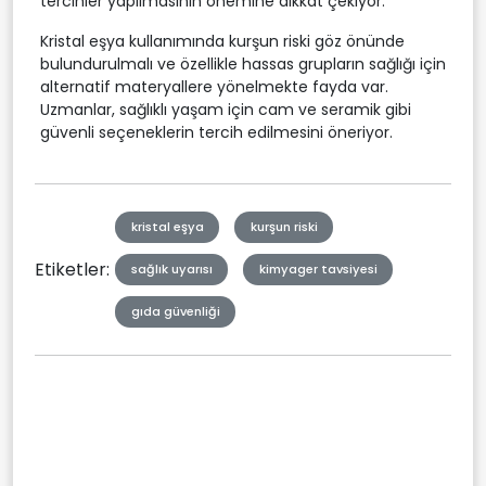
tercihler yapılmasının önemine dikkat çekiyor.
Kristal eşya kullanımında kurşun riski göz önünde
bulundurulmalı ve özellikle hassas grupların sağlığı için
alternatif materyallere yönelmekte fayda var.
Uzmanlar, sağlıklı yaşam için cam ve seramik gibi
güvenli seçeneklerin tercih edilmesini öneriyor.
kristal eşya
kurşun riski
Etiketler:
sağlık uyarısı
kimyager tavsiyesi
gıda güvenliği