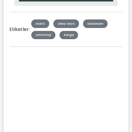
Type
martı
zeka testi
Delaware
Etiketler:
ornitoloji
karga