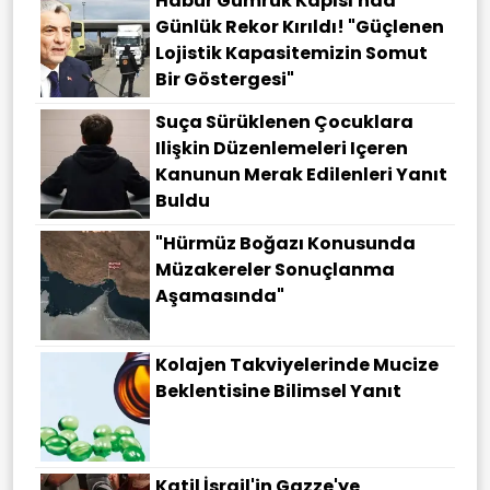
Habur Gümrük Kapısı'nda
Günlük Rekor Kırıldı! "Güçlenen
Lojistik Kapasitemizin Somut
Bir Göstergesi"
Suça Sürüklenen Çocuklara
Ilişkin Düzenlemeleri Içeren
Kanunun Merak Edilenleri Yanıt
Buldu
"Hürmüz Boğazı Konusunda
Müzakereler Sonuçlanma
Aşamasında"
Kolajen Takviyelerinde Mucize
Beklentisine Bilimsel Yanıt
Katil İsrail'in Gazze'ye