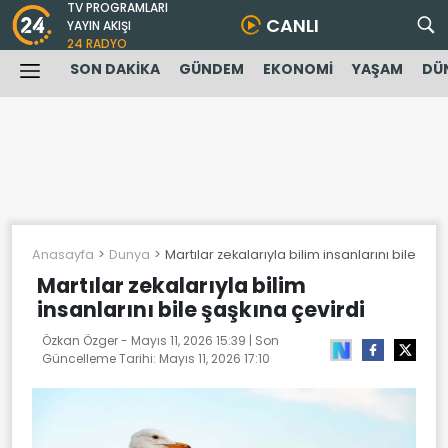
TV PROGRAMLARI
CANLI
YAYIN AKIŞI
24 RADYO
SON DAKİKA
GÜNDEM
EKONOMİ
YAŞAM
DÜ
Anasayfa
Dunya
Martılar zekalarıyla bilim insanlarını bile şaş
Martılar zekalarıyla bilim
insanlarını bile şaşkına çevirdi
Özkan Özger -
Mayıs 11, 2026 15:39
| Son
Güncelleme Tarihi:
Mayıs 11, 2026 17:10