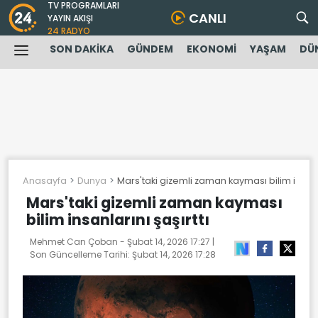
TV PROGRAMLARI
CANLI
YAYIN AKIŞI
24 RADYO
SON DAKİKA
GÜNDEM
EKONOMİ
YAŞAM
DÜ
Anasayfa
Dunya
Mars'taki gizemli zaman kayması bilim insanla
Mars'taki gizemli zaman kayması
bilim insanlarını şaşırttı
Mehmet Can Çoban -
Şubat 14, 2026 17:27
|
Son Güncelleme Tarihi:
Şubat 14, 2026 17:28