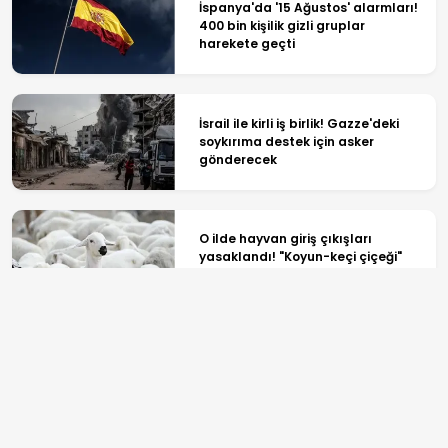
İspanya'da '15 Ağustos' alarmları!
400 bin kişilik gizli gruplar
harekete geçti
İsrail ile kirli iş birlik! Gazze'deki
soykırıma destek için asker
gönderecek
O ilde hayvan giriş çıkışları
yasaklandı! "Koyun-keçi çiçeği"
ekipleri harekete geçirdi
Şam'da şiddetli patlama: Bilanço
ağır