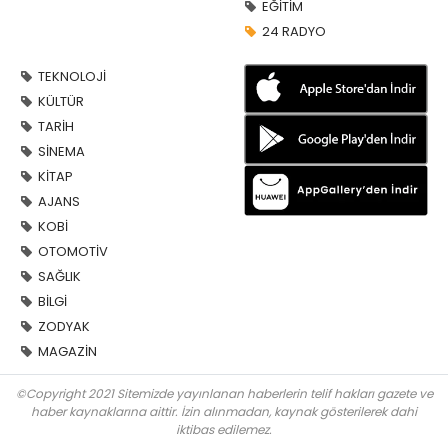
EĞİTİM
24 RADYO
TEKNOLOJİ
KÜLTÜR
TARİH
SİNEMA
KİTAP
AJANS
KOBİ
OTOMOTİV
SAĞLIK
BİLGİ
ZODYAK
MAGAZİN
©Copyright 2021 Sitemizde yayınlanan haberlerin telif hakları gazete ve
haber kaynaklarına aittir. İzin alınmadan, kaynak gösterilerek dahi
iktibas edilemez.