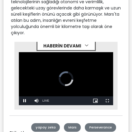
teknolojilerinin sağladığı otonomi ve verimlilik,
gelecekteki uzay görevlerinde daha karmaşık ve uzun
süreli keşiflerin önünü açacak gibi görünüyor. Mars'ta
atılan bu adım, insanlığın evreni keşfetme
yolculuğunda önemli bir kilometre taşı olarak öne
çıkıyor.
HABERİN DEVAMI
Stream
LIVE
Pause
Mute
Picture-
Fullscreen
in-
Picture
Type
yapay zeka
Mars
Perseverance