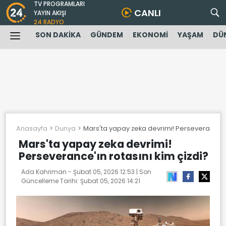
TV PROGRAMLARI
CANLI
YAYIN AKIŞI
24 RADYO
SON DAKİKA
GÜNDEM
EKONOMİ
YAŞAM
DÜ
Anasayfa
Dunya
Mars'ta yapay zeka devrimi! Perseverance'ın 
Mars'ta yapay zeka devrimi!
Perseverance'ın rotasını kim çizdi?
Ada Kahriman -
Şubat 05, 2026 12:53
| Son
Güncelleme Tarihi:
Şubat 05, 2026 14:21