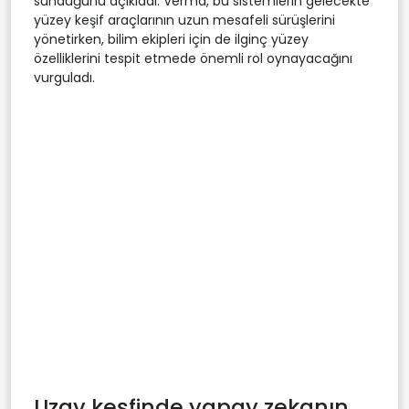
sunduğunu açıkladı. Verma, bu sistemlerin gelecekte
yüzey keşif araçlarının uzun mesafeli sürüşlerini
yönetirken, bilim ekipleri için de ilginç yüzey
özelliklerini tespit etmede önemli rol oynayacağını
vurguladı.
Uzay keşfinde yapay zekanın