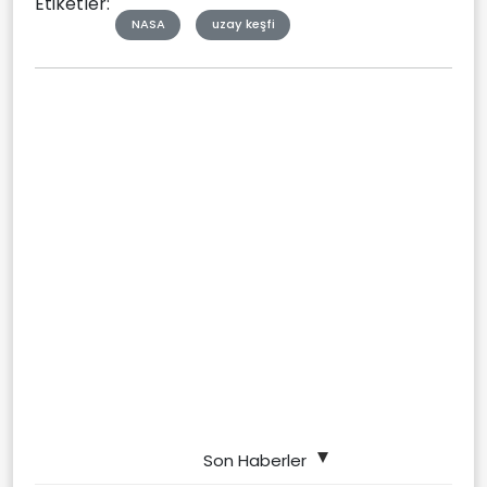
Etiketler:
NASA
uzay keşfi
Son Haberler