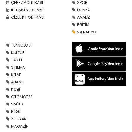
ÇEREZ POLİTİKASI
SPOR
İLETİŞİM VE KÜNYE
DÜNYA
GİZLİLİK POLİTİKASI
ANALİZ
EĞİTİM
24 RADYO
TEKNOLOJİ
KÜLTÜR
TARİH
SİNEMA
KİTAP
AJANS
KOBİ
OTOMOTİV
SAĞLIK
BİLGİ
ZODYAK
MAGAZİN