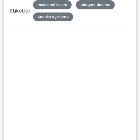
Rusya müzakere
Ukrayna durumu
Etiketler:
Kremlin açıklama