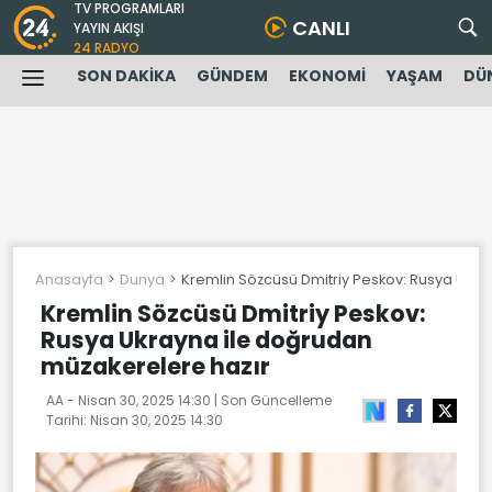
TV PROGRAMLARI
CANLI
YAYIN AKIŞI
24 RADYO
SON DAKİKA
GÜNDEM
EKONOMİ
YAŞAM
DÜ
Anasayfa
Dunya
Kremlin Sözcüsü Dmitriy Peskov: Rusya Ukra
Kremlin Sözcüsü Dmitriy Peskov:
Rusya Ukrayna ile doğrudan
müzakerelere hazır
AA -
Nisan 30, 2025 14:30
| Son Güncelleme
Tarihi:
Nisan 30, 2025 14:30