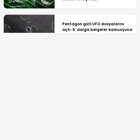
Pentagon gizli UFO dosyalarını
açtı: 5. dalga belgeler kamuoyuna
sızdı
Bölgede kırmızı alarm verilmişti:
Irak'tan "misilleme" açıklaması
ANASAYFA
SPOR
TV PROGRAMLARI
GÜNDEM
REKLAM
EKONOMİ