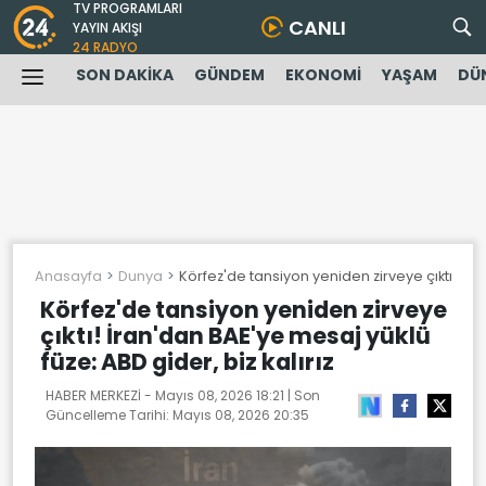
TV PROGRAMLARI
CANLI
YAYIN AKIŞI
24 RADYO
SON DAKİKA
GÜNDEM
EKONOMİ
YAŞAM
DÜ
Anasayfa
Dunya
Körfez'de tansiyon yeniden zirveye çıktı! İran
Körfez'de tansiyon yeniden zirveye
çıktı! İran'dan BAE'ye mesaj yüklü
füze: ABD gider, biz kalırız
HABER MERKEZİ -
Mayıs 08, 2026 18:21
| Son
Güncelleme Tarihi:
Mayıs 08, 2026 20:35