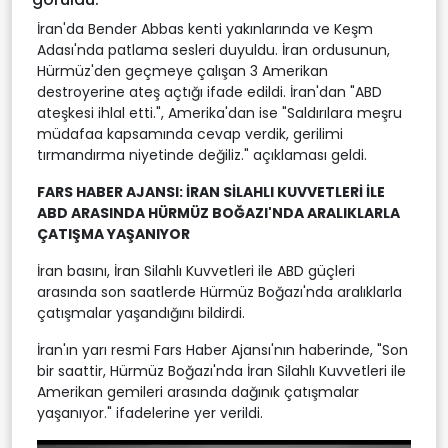
İran'da Bender Abbas kenti yakınlarında ve Keşm
Adası'nda patlama sesleri duyuldu. İran ordusunun,
Hürmüz'den geçmeye çalışan 3 Amerikan
destroyerine ateş açtığı ifade edildi. İran'dan "ABD
ateşkesi ihlal etti.", Amerika'dan ise "Saldırılara meşru
müdafaa kapsamında cevap verdik, gerilimi
tırmandırma niyetinde değiliz." açıklaması geldi.
FARS HABER AJANSI: İRAN SİLAHLI KUVVETLERİ İLE
ABD ARASINDA HÜRMÜZ BOĞAZI'NDA ARALIKLARLA
ÇATIŞMA YAŞANIYOR
İran basını, İran Silahlı Kuvvetleri ile ABD güçleri
arasında son saatlerde Hürmüz Boğazı'nda aralıklarla
çatışmalar yaşandığını bildirdi.
İran'ın yarı resmi Fars Haber Ajansı'nın haberinde, "Son
bir saattir, Hürmüz Boğazı'nda İran Silahlı Kuvvetleri ile
Amerikan gemileri arasında dağınık çatışmalar
yaşanıyor." ifadelerine yer verildi.