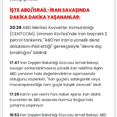
İŞTE ABD/İSRAİL-İRAN SAVAŞINDA
DAKİKA DAKİKA YAŞANANLAR:
20:26
ABD Merkez Kuvvetler Komutanlığı
(CENTCOM), Umman Körfezi'nde İran bayraklı 2
petrol tankerini, "ABD'nin İran'a yönelik deniz
ablukasını ihlal ettiği" gerekçesiyle "devre dışı
bıraktığını" bildirdi.
17.47
İran Dışişleri Bakanlığı Sözcüsü İsmail Bekayi,
savaşın sonlandırılmasına yönelik İran teklifine ilişkin
ABD yanıtının hala değerlendirilme aşamasında
olduğunu söylerken, "İran güçleri, saldırganlık veya
maceraperestliğe tam güçle karşılık verecek" dedi.
17:25
İran'ın yarı resmi Fars Haber Ajansı: İran Silahlı
Kuvvetleri ile ABD arasında Hürmüz Boğazı'nda
çatışma yaşanıyor
16:53
İran Dışişleri Bakanlığı Sözcüsü İsmail Bekayi, ABD