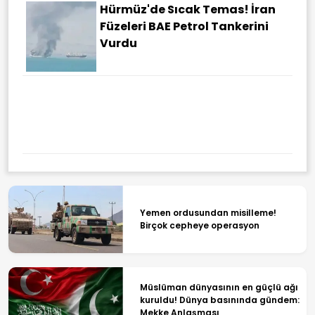
Hürmüz'de Sıcak Temas! İran
Füzeleri BAE Petrol Tankerini
Vurdu
Yemen ordusundan misilleme!
Birçok cepheye operasyon
Müslüman dünyasının en güçlü ağı
kuruldu! Dünya basınında gündem:
Mekke Anlaşması