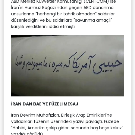
ABD Merkez Kuvvetler Komutanlığı (CENTCOM) ise
İran'ın Hürmüz Boğazı'ndan geçen ABD donanma
unsurlarına "herhangi bir tahrik olmadan" saldırılar
düzenlediğini ve bu saldırılara "savunma amaçlı"
karşılık verdiklerini iddia etmişti.
İRAN'DAN BAE'YE FÜZELİ MESAJ
İran Devrim Muhafızları, Birleşik Arap Emirlikleri'ne
yolladıkları füzenin üzerindeki yazıyı paylaştı. Füzede
"Habibi, Amerika çekip gider; sonunda baş başa kalırız"
yazdığı görüldü.