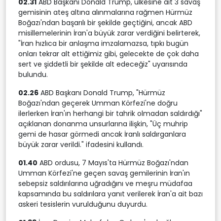
02.31
ABD Başkanı Donald Trump, ülkesine ait 3 savaş
gemisinin ateş altına alınmalarına rağmen Hürmüz
Boğazı'ndan başarılı bir şekilde geçtiğini, ancak ABD
misillemelerinin İran'a büyük zarar verdiğini belirterek,
"İran hızlıca bir anlaşma imzalamazsa, tıpkı bugün
onları tekrar alt ettiğimiz gibi, gelecekte de çok daha
sert ve şiddetli bir şekilde alt edeceğiz" uyarısında
bulundu.
02.26
ABD Başkanı Donald Trump, "Hürmüz
Boğazı'ndan geçerek Umman Körfezi'ne doğru
ilerlerken İran'ın herhangi bir tahrik olmadan saldırdığı"
açıklanan donanma unsurlarına ilişkin, "Üç muhrip
gemi de hasar görmedi ancak İranlı saldırganlara
büyük zarar verildi." ifadesini kullandı.
01.40
ABD ordusu, 7 Mayıs'ta Hürmüz Boğazı'ndan
Umman Körfezi'ne geçen savaş gemilerinin İran'ın
sebepsiz saldırılarına uğradığını ve meşru müdafaa
kapsamında bu saldırılara yanıt verilerek İran'a ait bazı
askeri tesislerin vurulduğunu duyurdu.