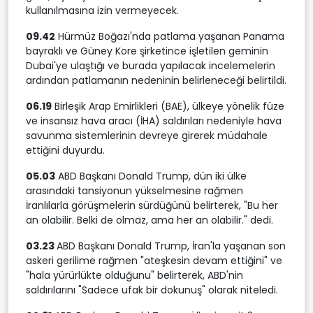
kullanılmasına izin vermeyecek.
09.42
Hürmüz Boğazı'nda patlama yaşanan Panama
bayraklı ve Güney Kore şirketince işletilen geminin
Dubai'ye ulaştığı ve burada yapılacak incelemelerin
ardından patlamanın nedeninin belirleneceği belirtildi.
06.19
Birleşik Arap Emirlikleri (BAE), ülkeye yönelik füze
ve insansız hava aracı (İHA) saldırıları nedeniyle hava
savunma sistemlerinin devreye girerek müdahale
ettiğini duyurdu.
05.03
ABD Başkanı Donald Trump, dün iki ülke
arasındaki tansiyonun yükselmesine rağmen
İranlılarla görüşmelerin sürdüğünü belirterek, "Bu her
an olabilir. Belki de olmaz, ama her an olabilir." dedi.
03.23
ABD Başkanı Donald Trump, İran'la yaşanan son
askeri gerilime rağmen "ateşkesin devam ettiğini" ve
"hala yürürlükte olduğunu" belirterek, ABD'nin
saldırılarını "Sadece ufak bir dokunuş" olarak niteledi.