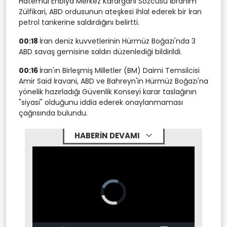
Hatemül Enbiya Merkez Karargahı Sözcüsü İbrahim
Zülfikari, ABD ordusunun ateşkesi ihlal ederek bir İran
petrol tankerine saldırdığını belirtti.
00:18
İran deniz kuvvetlerinin Hürmüz Boğazı'nda 3
ABD savaş gemisine saldırı düzenlediği bildirildi.
00:16
İran'ın Birleşmiş Milletler (BM) Daimi Temsilcisi
Amir Said İravani, ABD ve Bahreyn'in Hürmüz Boğazı'na
yönelik hazırladığı Güvenlik Konseyi karar taslağının
"siyasi" olduğunu iddia ederek onaylanmaması
çağrısında bulundu.
HABERİN DEVAMI