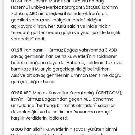
01.33
İran Devrim Muhafızları Ordusu'na bağlı
Hatemu'l Enbiya Merkez Karargahı Sözcüsü İbrahim
Zülfikari, ABD'nin ateşkesi ihlal ederek İran'a ait
gemileri ve bazı sivil bölgeleri hedef aldığını
açıklayarak, "İran, her türlü saldırı ve ihlale hiçbir
tereddüt göstermeden güçlü ve yıkıcı şekilde karşılık
verecektir" dedi.
01.29
İran basını, Hürmüz Boğazı yakınlarında 3 ABD
savaş gemisinin İran Deniz Kuvvetleri'nin saldırısının
hedefi olduğunu duyurdu. Haberde, saldırının füze ve
kamikaze İHA'larıyla gerçekleştirildiği belirtilirken,
ABD'ye ait savaş gemilerinin Umman Denizi'ne doğru
geri çekildiği aktarıldı.
01:20
ABD Merkez Kuvvetler Komutanlığı (CENTCOM),
İran'ın Hürmüz Boğazı'ndan geçen ABD donanma
unsurlarına "herhangi bir tahrik olmadan" saldırılar
düzenlediğini ve bu saldırılara "savunma amaçlı"
karşılık verdiklerini iddia etti.
01:00
İran Silahlı Kuvvetlerinin savaşı yürüten birimi