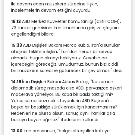
ile devam eden müzakere sürecine ilişkin,
incelemelerin devam ettiğini duyurdu.
16:13
ABD Merkez Kuvvetler Komutanlığı (CENTCOM),
73 tanker gemisinin İran limanlarına giriş ve çıkışının
engellendiğini bildirdi.
15:33
ABD Dışişleri Bakanı Marco Rubio, İran'a sunulan
ateşkes teklifine ilişkin, "İran'dan henüz bir cevap
almadık, bugün almayı bekliyoruz. Cevabın ne
içereceğini göreceğiz. Umudumuz, bunun bizi ciddi
bir müzakere sürecine götürecek bir şey olması" dedi.
14:15
İran Dışişleri Bakanı Abbas Erakçi, "Ne zaman
diplomatik süreç masada olsa ABD, pervasızca askeri
maceraya yöneliyor. Bu kaba bir baskı taktiği mi?
Yoksa süreci bozmak isteyenlerin ABD Başkanı'nı
başka bir bataklığa sürüklemek için kandırması mı?
Nedenleri ne olursa olsun, sonuç aynı: İranlılar asla
baskıya boyun eğmez." ifadelerini kullandı
13.00
İran ordusunun, "bölgesel koşulları kötüye