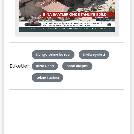
Stream
Mute
Type
Kongo tekne kazası
Kwilu eyaleti
Etiketler:
Inzia Nehri
nehir ulaşımı
tekne faciası