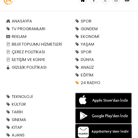
ANASAYFA
SPOR
TV PROGRAMLARI
GÜNDEM
REKLAM
EKONOMİ
BİLGİ TOPLUMU HİZMETLERİ
YAŞAM
ÇEREZ POLİTİKASI
SPOR
İLETİŞİM VE KÜNYE
DÜNYA
GİZLİLİK POLİTİKASI
ANALİZ
EĞİTİM
24 RADYO
TEKNOLOJİ
KÜLTÜR
TARİH
SİNEMA
KİTAP
AJANS