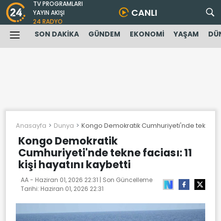
TV PROGRAMLARI
CANLI
YAYIN AKIŞI
24 RADYO
SON DAKİKA
GÜNDEM
EKONOMİ
YAŞAM
DÜ
Anasayfa
Dunya
Kongo Demokratik Cumhuriyeti'nde tekne facias
Kongo Demokratik
Cumhuriyeti'nde tekne faciası: 11
kişi hayatını kaybetti
AA -
Haziran 01, 2026 22:31
| Son Güncelleme
Tarihi:
Haziran 01, 2026 22:31