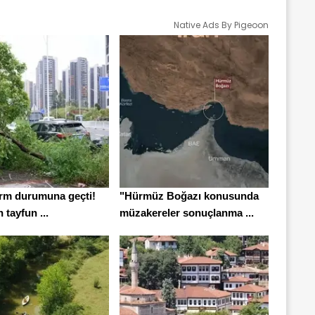
Native Ads By Pigeoon
arm durumuna geçti!
"Hürmüz Boğazı konusunda
 tayfun ...
müzakereler sonuçlanma ...