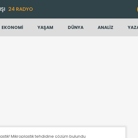
IŞI
24 RADYO
EKONOMİ
YAŞAM
DÜNYA
ANALİZ
YAZ
lastik! Mikroplastik tehdidine çözüm bulundu