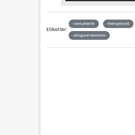
Type
canlı plastik
mikroplastik
Etiketler:
döngüsel ekonomi