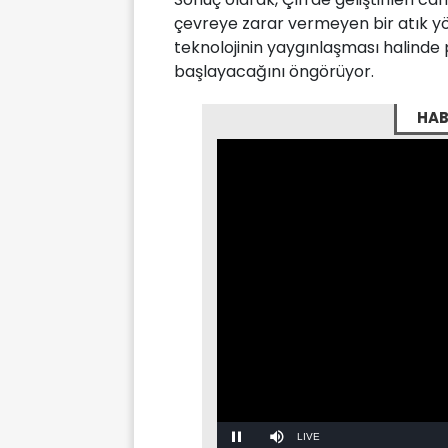
çevreye zarar vermeyen bir atık y
teknolojinin yaygınlaşması halinde 
başlayacağını öngörüyor.
HAB
Stream
LIVE
Pause
Mute