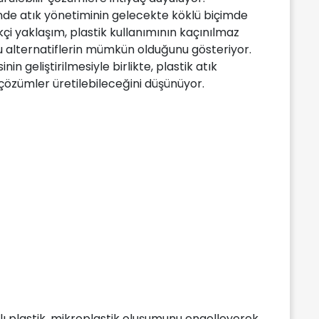
inde atık yönetiminin gelecekte köklü biçimde
kçi yaklaşım, plastik kullanımının kaçınılmaz
u alternatiflerin mümkün olduğunu gösteriyor.
inin geliştirilmesiyle birlikte, plastik atık
 çözümler üretilebileceğini düşünüyor.
nlı plastik, mikroplastik oluşumunu engelleyerek