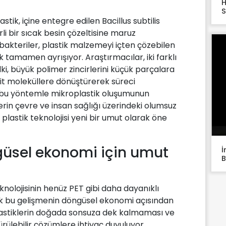
H
S
lastik, içine entegre edilen Bacillus subtilis
rli bir sıcak besin çözeltisine maruz
u bakteriler, plastik malzemeyi içten çözebilen
 tamamen ayrışıyor. Araştırmacılar, iki farklı
 İlki, büyük polimer zincirlerini küçük parçalara
basit moleküllere dönüştürerek süreci
, bu yöntemle mikroplastik oluşumunun
in çevre ve insan sağlığı üzerindeki olumsuz
 plastik teknolojisi yeni bir umut olarak öne
ngüsel ekonomi için umut
İ
B
eknolojisinin henüz PET gibi daha dayanıklı
k bu gelişmenin döngüsel ekonomi açısından
lastiklerin doğada sonsuza dek kalmaması ve
ülebilir çözümlere ihtiyaç duyuluyor.