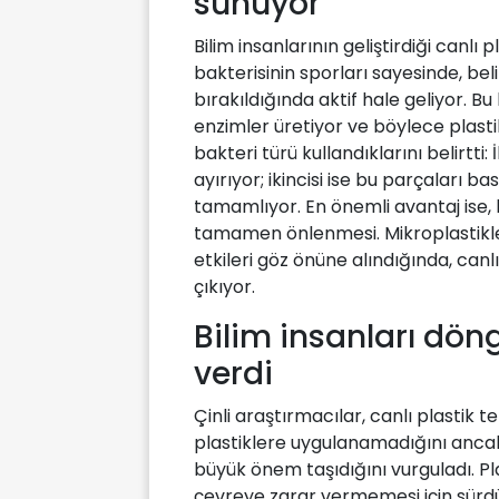
sunuyor
Bilim insanlarının geliştirdiği canlı p
bakterisinin sporları sayesinde, beli
bırakıldığında aktif hale geliyor. B
enzimler üretiyor ve böylece plastik
bakteri türü kullandıklarını belirtti:
ayırıyor; ikincisi ise bu parçaları 
tamamlıyor. En önemli avantaj ise
tamamen önlenmesi. Mikroplastikler
etkileri göz önüne alındığında, canlı
çıkıyor.
Bilim insanları dö
verdi
Çinli araştırmacılar, canlı plastik t
plastiklere uygulanamadığını anca
büyük önem taşıdığını vurguladı. P
çevreye zarar vermemesi için sürdür