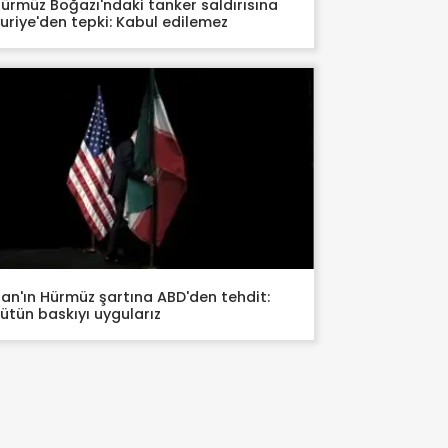
ürmüz Boğazı'ndaki tanker saldırısına
uriye'den tepki: Kabul edilemez
ran'ın Hürmüz şartına ABD'den tehdit:
ütün baskıyı uygularız