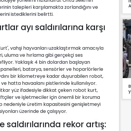
lojiye yönelimi hızlandırdı. Ohta Seiki'nin
İ
A
erinin talepleri karşılamakta zorlandığını ve
ini istediklerini belirtti.
tlar ayı saldırılarına karşı
 Kurt', vahşi hayvanları uzaklaştırmak amacıyla
ri, uluma ve hırlama gibi gerçekçi ses
efliyor. Yaklaşık 4 bin dolardan başlayan
ş panelleri, batarya, sensörler ve hoparlörlerle
aydını bir kilometreye kadar duyurabilen robot,
 ve hatta havaalanı pistlerinde kullanılıyor.
B
ditkar yüz ifadesiyle dikkat çeken robot kurt,
y
iftçiler ve işletmeciler için önemli bir koruma
lep nedeniyle üretim kapasitesini genişletmeyi
iyonları üzerinde de çalışıyor.
 saldırılarında rekor artış: