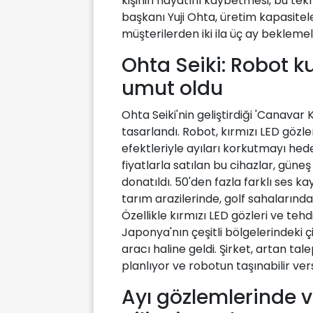
kişinin hayatını kaybetmesi, bu tekno
başkanı Yuji Ohta, üretim kapasitel
müşterilerden iki ila üç ay beklemeler
Ohta Seiki: Robot kur
umut oldu
Ohta Seiki'nin geliştirdiği 'Canavar
tasarlandı. Robot, kırmızı LED gözle
efektleriyle ayıları korkutmayı hed
fiyatlarla satılan bu cihazlar, güne
donatıldı. 50'den fazla farklı ses k
tarım arazilerinde, golf sahalarında
Özellikle kırmızı LED gözleri ve teh
Japonya'nın çeşitli bölgelerindeki ç
aracı haline geldi. Şirket, artan ta
planlıyor ve robotun taşınabilir vers
Ayı gözlemlerinde ve