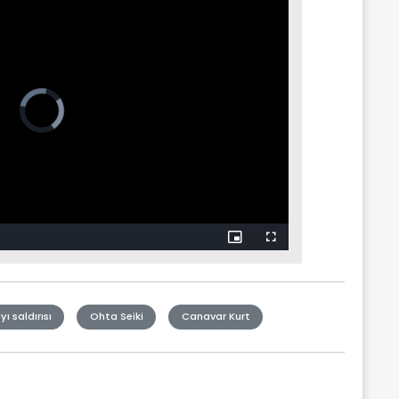
yı saldırısı
Ohta Seiki
Canavar Kurt