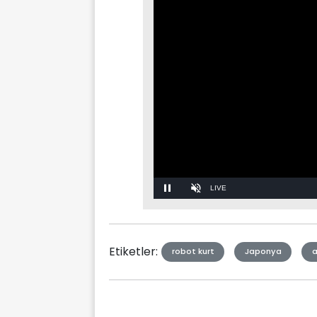
Stream
Unmute
Type
Etiketler:
robot kurt
Japonya
a