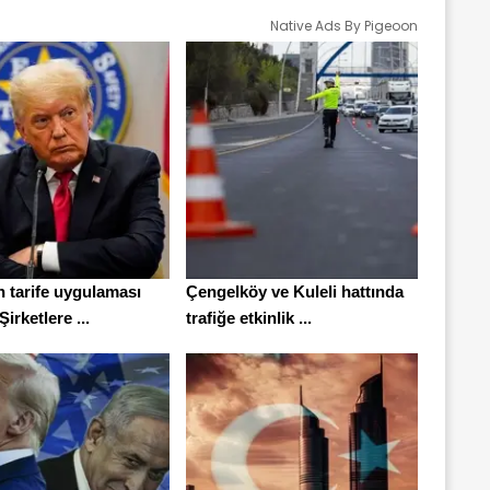
Native Ads By Pigeoon
n tarife uygulaması
Çengelköy ve Kuleli hattında
Şirketlere ...
trafiğe etkinlik ...