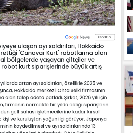
ABONE OL
yeye ulaşan ayı saldırıları, Hokkaido
ürettiği 'Canavar Kurt' robotlarına olan
ırsal bölgelerde yaşayan çiftçiler ve
ı robot kurt siparişlerinde büyük artış
llarda artan ayı saldırıları, özellikle 2025 ve
aşınca, Hokkaido merkezli Ohta Seiki firmasının
a olan talep adeta patladı. Şirket, 2026 yılı için
m, firmanın normalde bir yılda aldığı siparişlerin
erden golf sahası işletmecilerine kadar kırsal
 kişi ve kuruluştan yoğun ilgi görüyor. Japonya
minin kaydedilmesi ve ayı saldırılarında 13