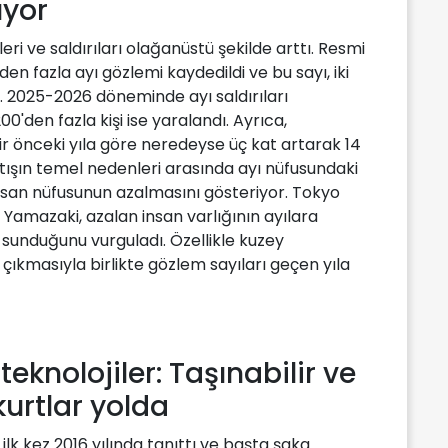
ıyor
eri ve saldırıları olağanüstü şekilde arttı. Resmi
den fazla ayı gözlemi kaydedildi ve bu sayı, iki
a. 2025-2026 döneminde ayı saldırıları
00'den fazla kişi ise yaralandı. Ayrıca,
bir önceki yıla göre neredeyse üç kat artarak 14
 artışın temel nedenleri arasında ayı nüfusundaki
insan nüfusunun azalmasını gösteriyor. Tokyo
 Yamazaki, azalan insan varlığının ayılara
 sunduğunu vurguladı. Özellikle kuzey
çıkmasıyla birlikte gözlem sayıları geçen yıla
teknolojiler: Taşınabilir ve
kurtlar yolda
ilk kez 2016 yılında tanıttı ve başta şaka