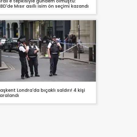
srail'e tepkisiyle gündem olmuştu:
BD'de Mısır asıllı isim ön seçimi kazandı
aşkent Londra'da bıçaklı saldırı! 4 kişi
aralandı