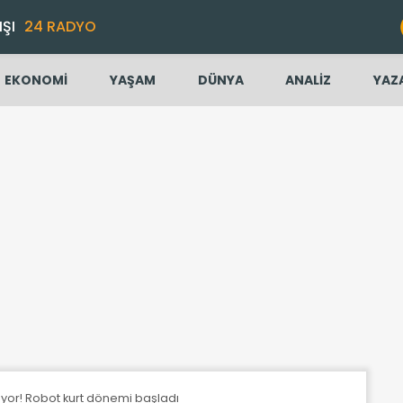
IŞI
24 RADYO
EKONOMİ
YAŞAM
DÜNYA
ANALİZ
YAZ
üyor! Robot kurt dönemi başladı