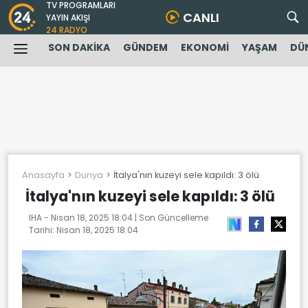
TV PROGRAMLARI
CANLI
YAYIN AKIŞI
24 RADYO
SON DAKİKA
GÜNDEM
EKONOMİ
YAŞAM
DÜ
Anasayfa
Dunya
İtalya'nın kuzeyi sele kapıldı: 3 ölü
İtalya'nın kuzeyi sele kapıldı: 3 ölü
IHA -
Nisan 18, 2025 18:04
| Son Güncelleme
Tarihi:
Nisan 18, 2025 18:04