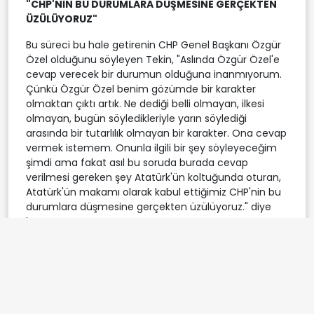
"CHP'NİN BU DURUMLARA DÜŞMESİNE GERÇEKTEN
ÜZÜLÜYORUZ"
Bu süreci bu hale getirenin CHP Genel Başkanı Özgür
Özel olduğunu söyleyen Tekin, "Aslında Özgür Özel'e
cevap verecek bir durumun olduğuna inanmıyorum.
Çünkü Özgür Özel benim gözümde bir karakter
olmaktan çıktı artık. Ne dediği belli olmayan, ilkesi
olmayan, bugün söyledikleriyle yarın söylediği
arasında bir tutarlılık olmayan bir karakter. Ona cevap
vermek istemem. Onunla ilgili bir şey söyleyeceğim
şimdi ama fakat asıl bu soruda burada cevap
verilmesi gereken şey Atatürk'ün koltuğunda oturan,
Atatürk'ün makamı olarak kabul ettiğimiz CHP'nin bu
durumlara düşmesine gerçekten üzülüyoruz." diye
konuştu.
Bakan Tekin, CHP gibi bu ülkenin demokrasisinde ve
cumhuriyetinde önemli yeri olan bir siyasi partiye
gerçekten zarar veren bir dil kullanıldığına işaret
ederek, kendisinin Özel'i siyasi olarak hangi dille
cevaplandıracağını bilemediğini söyledi.