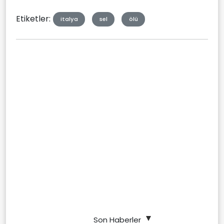
Etiketler:
italya
sel
ölü
Son Haberler