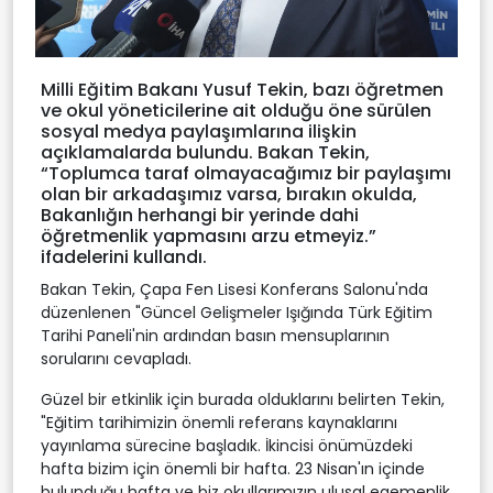
Milli Eğitim Bakanı Yusuf Tekin, bazı öğretmen
ve okul yöneticilerine ait olduğu öne sürülen
sosyal medya paylaşımlarına ilişkin
açıklamalarda bulundu. Bakan Tekin,
“Toplumca taraf olmayacağımız bir paylaşımı
olan bir arkadaşımız varsa, bırakın okulda,
Bakanlığın herhangi bir yerinde dahi
öğretmenlik yapmasını arzu etmeyiz.”
ifadelerini kullandı.
Bakan Tekin, Çapa Fen Lisesi Konferans Salonu'nda
düzenlenen "Güncel Gelişmeler Işığında Türk Eğitim
Tarihi Paneli'nin ardından basın mensuplarının
sorularını cevapladı.
Güzel bir etkinlik için burada olduklarını belirten Tekin,
"Eğitim tarihimizin önemli referans kaynaklarını
yayınlama sürecine başladık. İkincisi önümüzdeki
hafta bizim için önemli bir hafta. 23 Nisan'ın içinde
bulunduğu hafta ve biz okullarımızın ulusal egemenlik