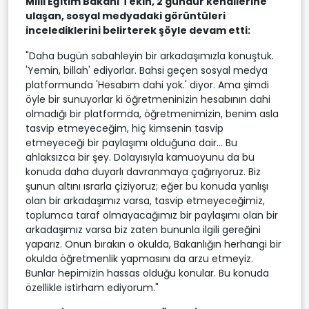
Milli Eğitim Bakanı Tekin, 2 gündür kendilerine
ulaşan, sosyal medyadaki görüntüleri
incelediklerini belirterek şöyle devam etti:
"Daha bugün sabahleyin bir arkadaşımızla konuştuk.
'Yemin, billah' ediyorlar. Bahsi geçen sosyal medya
platformunda 'Hesabım dahi yok.' diyor. Ama şimdi
öyle bir sunuyorlar ki öğretmeninizin hesabının dahi
olmadığı bir platformda, öğretmenimizin, benim asla
tasvip etmeyeceğim, hiç kimsenin tasvip
etmeyeceği bir paylaşımı olduğuna dair... Bu
ahlaksızca bir şey. Dolayısıyla kamuoyunu da bu
konuda daha duyarlı davranmaya çağırıyoruz. Biz
şunun altını ısrarla çiziyoruz; eğer bu konuda yanlışı
olan bir arkadaşımız varsa, tasvip etmeyeceğimiz,
toplumca taraf olmayacağımız bir paylaşımı olan bir
arkadaşımız varsa biz zaten bununla ilgili gereğini
yaparız. Onun bırakın o okulda, Bakanlığın herhangi bir
okulda öğretmenlik yapmasını da arzu etmeyiz.
Bunlar hepimizin hassas olduğu konular. Bu konuda
özellikle istirham ediyorum."