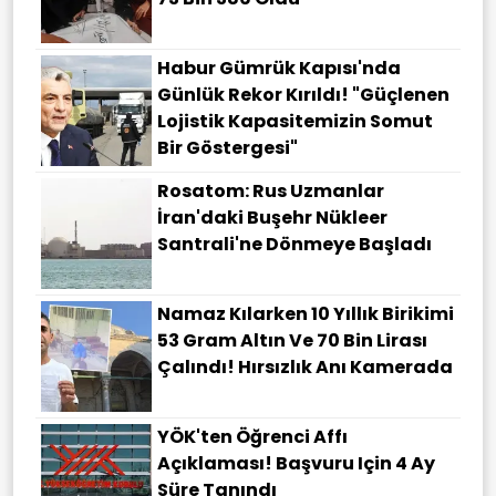
Habur Gümrük Kapısı'nda
Günlük Rekor Kırıldı! "Güçlenen
Lojistik Kapasitemizin Somut
Bir Göstergesi"
Rosatom: Rus Uzmanlar
İran'daki Buşehr Nükleer
Santrali'ne Dönmeye Başladı
Namaz Kılarken 10 Yıllık Birikimi
53 Gram Altın Ve 70 Bin Lirası
Çalındı! Hırsızlık Anı Kamerada
YÖK'ten Öğrenci Affı
Açıklaması! Başvuru Için 4 Ay
Süre Tanındı