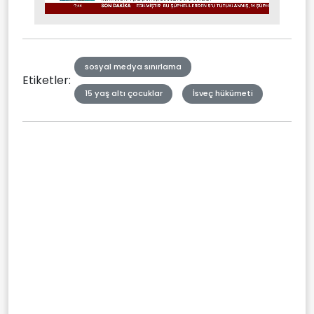
Stream
Mute
Type
sosyal medya sınırlama
Etiketler:
15 yaş altı çocuklar
İsveç hükümeti