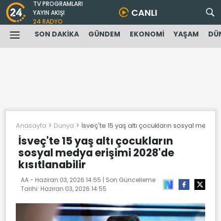
TV PROGRAMLARI
CANLI
YAYIN AKIŞI
24 RADYO
SON DAKİKA
GÜNDEM
EKONOMİ
YAŞAM
DÜ
Anasayfa
Dunya
İsveç'te 15 yaş altı çocukların sosyal medya e
İsveç'te 15 yaş altı çocukların
sosyal medya erişimi 2028'de
kısıtlanabilir
AA -
Haziran 03, 2026 14:55
| Son Güncelleme
Tarihi:
Haziran 03, 2026 14:55