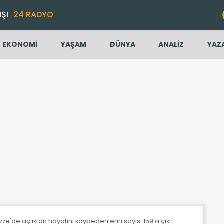
IŞI
24 RADYO
EKONOMİ
YAŞAM
DÜNYA
ANALİZ
YAZ
 Gazze'de açlıktan hayatını kaybedenlerin sayısı 159'a çıktı