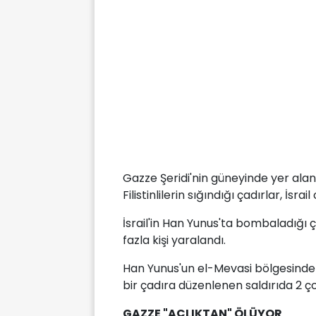
Gazze Şeridi'nin güneyinde yer ala
Filistinlilerin sığındığı çadırlar, İsr
İsrail'in Han Yunus'ta bombaladığı ça
fazla kişi yaralandı.
Han Yunus'un el-Mevasi bölgesinde de
bir çadıra düzenlenen saldırıda 2 çoc
GAZZE "AÇLIKTAN" ÖLÜYOR