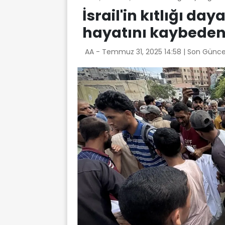
İsrail'in kıtlığı da
hayatını kaybedenle
AA -
Temmuz 31, 2025 14:58
| Son Günce