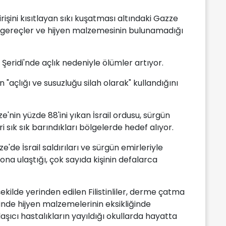
 girişini kısıtlayan sıkı kuşatması altındaki Gazze
tıbbi gereçler ve hijyen malzemesinin bulunamadığı
eridi'nde açlık nedeniyle ölümler artıyor.
in "açlığı ve susuzluğu silah olarak" kullandığını
e'nin yüzde 88'ini yıkan İsrail ordusu, sürgün
eri sık sık barındıkları bölgelerde hedef alıyor.
'de İsrail saldırıları ve sürgün emirleriyle
yona ulaştığı, çok sayıda kişinin defalarca
ilde yerinden edilen Filistinliler, derme çatma
çinde hijyen malzemelerinin eksikliğinde
laşıcı hastalıkların yayıldığı okullarda hayatta