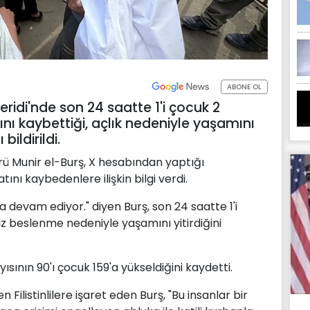
ABONE OL
 Şeridi'nde son 24 saatte 1'i çocuk 2
tını kaybettiği, açlık nedeniyle yaşamını
bildirildi.
ürü Munir el-Burş, X hesabından yaptığı
nı kaybedenlere ilişkin bilgi verdi.
 devam ediyor." diyen Burş, son 24 saatte 1'i
siz beslenme nedeniyle yaşamını yitirdiğini
ısının 90'ı çocuk 159'a yükseldiğini kaydetti.
Filistinlilere işaret eden Burş, "Bu insanlar bir