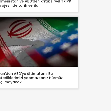
rmenistan ve ABD'den kritik zirve! TRIPP
rojesinde tarih verildi
ran'dan ABD'ye ültimatom: Bu
stediklerimizi yapmazsanız Hürmüz
açılmayacak