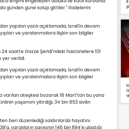
aca erişimi engelleyen abluka ile katili kurbanla
E
p
nda günden güne solup gittiler." ifadelerini
ndan yapılan yazılı açıklamada, İsrail'in devam
pları ve yaralanmalara ilişkin son bilgiler
 24 saatte Gazze Şeridi'ndeki hastanelere 101
 yer verildi.
ndan yapılan yazılı açıklamada, İsrail'in devam
pları ve yaralanmalara ilişkin son bilgiler
İ
i
ta varılan ateşkesi bozarak 18 Mart'tan bu yana
inlinin yaşamını yitirdiği, 34 bin 853 sivilin
'ten beri düzenlediği saldırılarda hayatını
9'a, yaralıların sayısının 146 bin 894'e ulaştığı