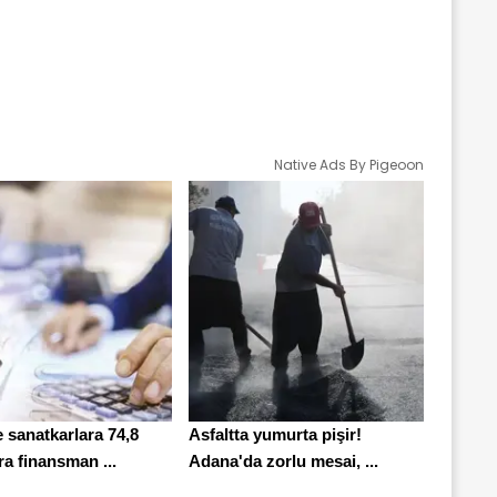
Native Ads By Pigeoon
 sanatkarlara 74,8
Asfaltta yumurta pişir!
ira finansman ...
Adana'da zorlu mesai, ...