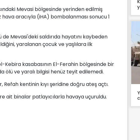
K
y
ındaki Mevasi bölgesinde yerinden edilmiş
ansız hava aracıyla (iHA) bombalanması sonucu 1
 de Mevasi'deki saldırıda hayatını kaybeden
iğini, yaralanan çocuk ve yaşlılara ilk
el-Kebira kasabasının El-Ferahin bölgesinde bir
da ölü ve yaralı bilgisi henüz teyit edilemedi.
, Refah kentinin kıyı şeridine doğru ateş açtı.
Y
e ait binalar patlayıcılarla havaya uçuruldu.
c