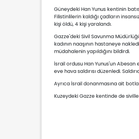
Güneydeki Han Yunus kentinin batıs
Filistinlilerin kaldığı çadların ins
kişi öldü, 4 kişi yaralandı.
Gazze'deki Sivil Savunma Müdürlüğü
kadının naaşının hastaneye nakledild
müdahalenin yapıldığını bildirdi.
İsrail ordusu Han Yunus'un Abesan 
eve hava saldırısı düzenledi. Saldırı
Ayrıca İsrail donanmasına ait botlar
Kuzeydeki Gazze kentinde de siviller