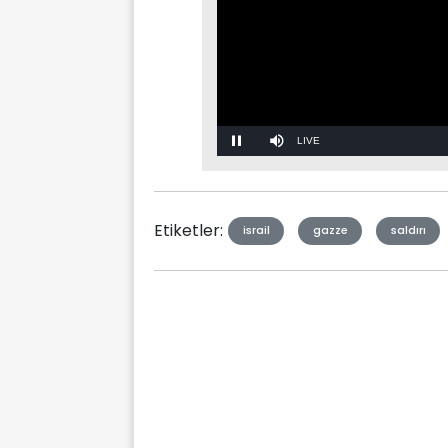
Stream
Mute
Type
Etiketler:
israil
gazze
saldırı