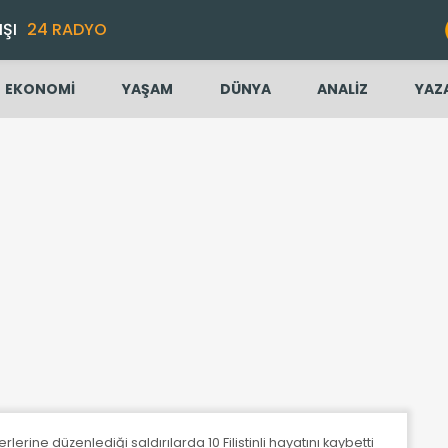
IŞI
24 RADYO
EKONOMİ
YAŞAM
DÜNYA
ANALİZ
YAZ
yerlerine düzenlediği saldırılarda 10 Filistinli hayatını kaybetti