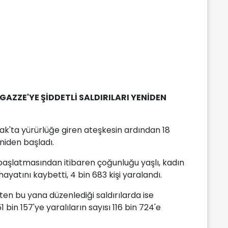
GAZZE'YE ŞİDDETLİ SALDIRILARI YENİDEN
cak'ta yürürlüğe giren ateşkesin ardından 18
eniden başladı.
n başlatmasından itibaren çoğunluğu yaşlı, kadın
hayatını kaybetti, 4 bin 683 kişi yaralandı.
'ten bu yana düzenlediği saldırılarda ise
 51 bin 157'ye yaralıların sayısı 116 bin 724'e