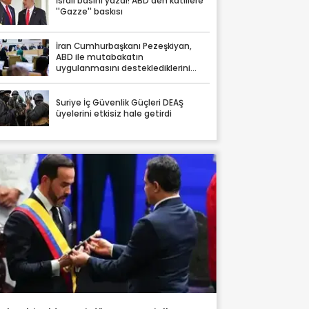
İsrail basını yazdı! ABD'den katillere
''Gazze'' baskısı
İran Cumhurbaşkanı Pezeşkiyan,
ABD ile mutabakatın
uygulanmasını desteklediklerini
söyledi
Suriye İç Güvenlik Güçleri DEAŞ
üyelerini etkisiz hale getirdi