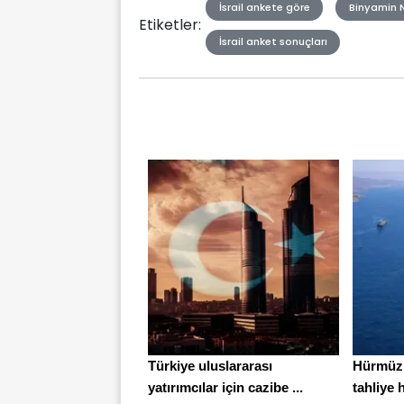
İsrail ankete göre
Binyamin 
Etiketler:
İsrail anket sonuçları
Türkiye uluslararası
Hürmüz 
yatırımcılar için cazibe ...
tahliye h