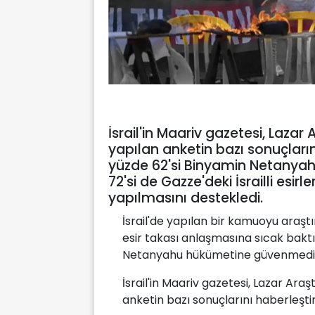
İsrail'in Maariv gazetesi, Laza
yapılan anketin bazı sonuçlarını 
yüzde 62'si Binyamin Netanya
72'si de Gazze'deki İsrailli esir
yapılmasını destekledi.
İsrail'de yapılan bir kamuoyu araş
esir takası anlaşmasına sıcak bak
Netanyahu hükümetine güvenmediğ
İsrail'in Maariv gazetesi, Lazar Ara
anketin bazı sonuçlarını haberleştir