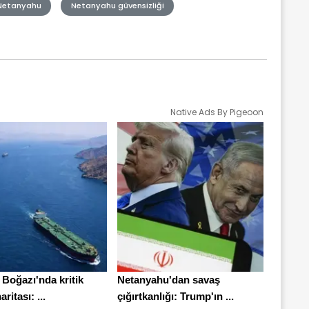
Netanyahu
Netanyahu güvensizliği
Native Ads By Pigeoon
Boğazı'nda kritik
Netanyahu'dan savaş
aritası: ...
çığırtkanlığı: Trump'ın ...