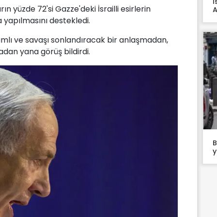
İ
n yüzde 72'si Gazze'deki İsrailli esirlerin
A
a yapılmasını destekledi.
amlı ve savaşı sonlandıracak bir anlaşmadan,
madan yana görüş bildirdi.
B
y