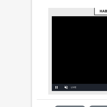
HAB
Stream
Unmute
Type