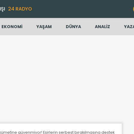
IŞI
24 RADYO
EKONOMİ
YAŞAM
DÜNYA
ANALİZ
YAZ
ükümetine güvenmiyor! Esirlerin serbest bırakılmasına destek artıyor