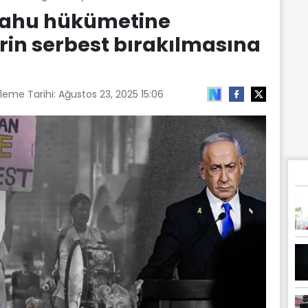
nyahu hükümetine
rin serbest bırakılmasına
leme Tarihi:
Ağustos 23, 2025 15:06