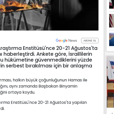
ABONE OL
r Araştırma Enstitüsü'nce 20-21 Ağustos'ta
haberleştirdi. Ankete göre, İsraillilerin
hu hükümetine güvenmediklerini yüzde
lerin serbest bırakılması için bir anlaşma
tırması, halkın büyük çoğunluğunun Hamas ile
tığını, aynı zamanda Başbakan Binyamin
ini ortaya koydu.
ştırma Enstitüsü'nce 20-21 Ağustos'ta yapılan
di.