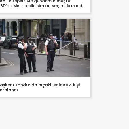
srail'e tepkisiyle gündem olmuştu:
BD'de Mısır asıllı isim ön seçimi kazandı
aşkent Londra'da bıçaklı saldırı! 4 kişi
aralandı