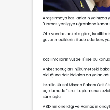
Araştırmaya katılanların yalnızca y
"Hamas yenilgiye uğratılana kadar 
Öte yandan ankete göre, İsraillile
güvenmediklerini ifade ederken, yüz
Katılımcıların yüzde 11'i ise bu konu
Anket sonuçları, hükümetteki baka
olduğuna dair iddiaları da yalanladı.
İsrail'in Ulusal Misyon Bakanı Orit 
açıklamada "İsrail toplumunun ezici
sürmüştü.
ABD'nin önerdiği ve Hamas'ın onayla