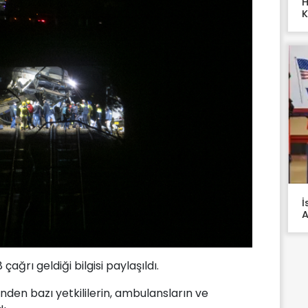
H
K
İ
A
 çağrı geldiği bilgisi paylaşıldı.
en bazı yetkililerin, ambulansların ve