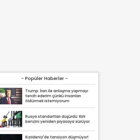
- Popüler Haberler -
Trump: İran ile anlaşma yapmayı
tercih ederim çünkü insanları
öldürmek istemiyorum
Rusya standartları düşürdü: Kirli
benzini yeniden piyasaya sürüyor
Kızıldeniz'de tansiyon düşmüyor!