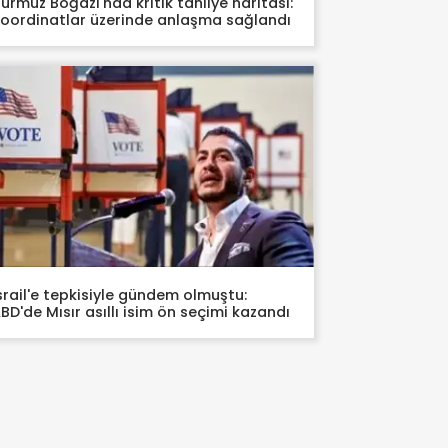
ürmüz Boğazı'nda kritik tahliye haritası:
oordinatlar üzerinde anlaşma sağlandı
srail'e tepkisiyle gündem olmuştu:
BD'de Mısır asıllı isim ön seçimi kazandı