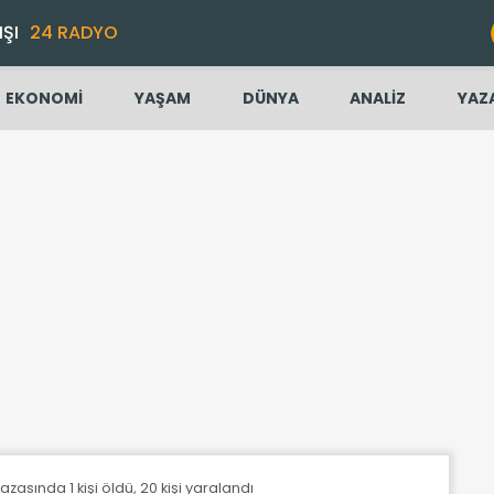
IŞI
24 RADYO
EKONOMİ
YAŞAM
DÜNYA
ANALİZ
YAZ
azasında 1 kişi öldü, 20 kişi yaralandı