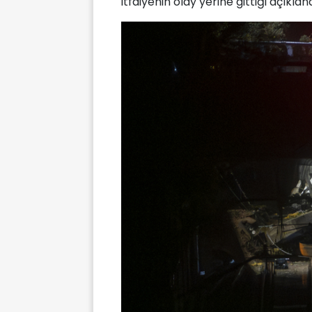
itfaiyenin olay yerine gittiği açıkland