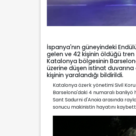
İspanya'nın güneyindeki Endü
gelen ve 42 kişinin öldüğü tre
Katalonya bölgesinin Barselona
üzerine düşen istinat duvarına
kişinin yaralandığı bildirildi.
Katalonya özerk yönetimi Sivil Ko
Barselona'daki 4 numaralı banliyö ha
Sant Sadurni d'Anoia arasında rayla
sonucu makinistin hayatını kaybettiği