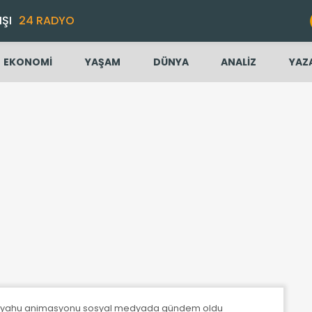
IŞI
24 RADYO
EKONOMİ
YAŞAM
DÜNYA
ANALİZ
YAZ
anyahu animasyonu sosyal medyada gündem oldu