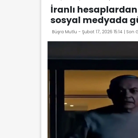
İranlı hesaplard
sosyal medyada g
Büşra Mutlu -
Şubat 17, 2026 15:14
| Son 