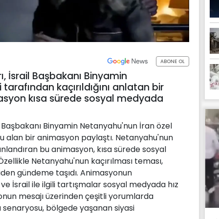
ABONE OL
rı, İsrail Başbakanı Binyamin
 tarafından kaçırıldığını anlatan bir
asyon kısa sürede sosyal medyada
il Başbakanı Binyamin Netanyahu'nun İran özel
onu alan bir animasyon paylaştı. Netanyahu'nun
canlandıran bu animasyon, kısa sürede sosyal
. Özellikle Netanyahu'nun kaçırılması teması,
yeniden gündeme taşıdı. Animasyonun
e İsrail ile ilgili tartışmalar sosyal medyada hız
syonun mesajı üzerinden çeşitli yorumlarda
ı senaryosu, bölgede yaşanan siyasi