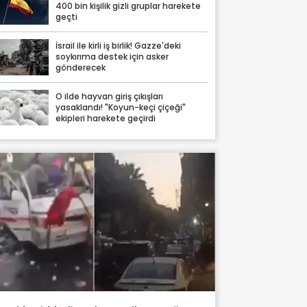
400 bin kişilik gizli gruplar harekete
geçti
İsrail ile kirli iş birlik! Gazze'deki
soykırıma destek için asker
gönderecek
O ilde hayvan giriş çıkışları
yasaklandı! "Koyun-keçi çiçeği"
ekipleri harekete geçirdi