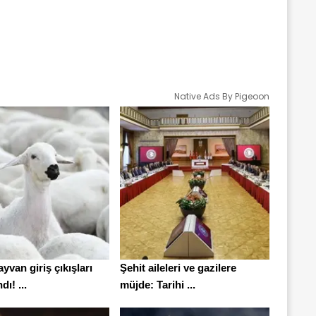
Native Ads By Pigeoon
ayvan giriş çıkışları
Şehit aileleri ve gazilere
ı! ...
müjde: Tarihi ...