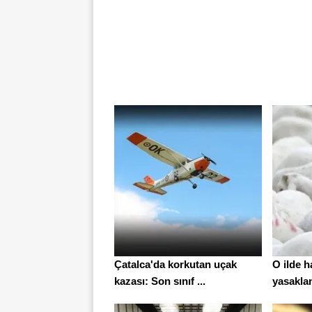
Çatalca'da korkutan uçak
O ilde h
kazası: Son sınıf ...
yasakland