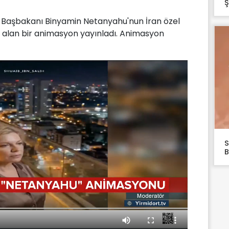
Ş
il Başbakanı Binyamin Netanyahu'nun İran özel
nu alan bir animasyon yayınladı. Animasyon
S
B