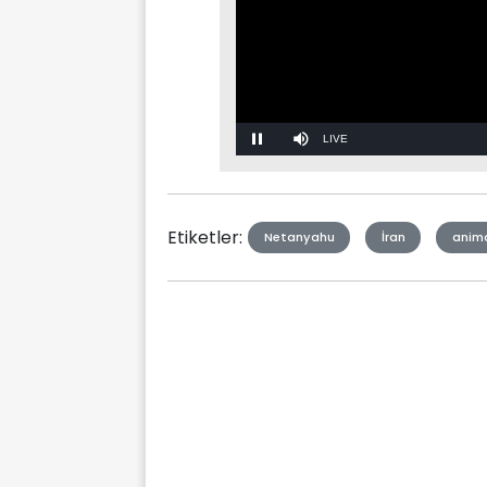
Stream
Mute
Type
Etiketler:
Netanyahu
İran
anim