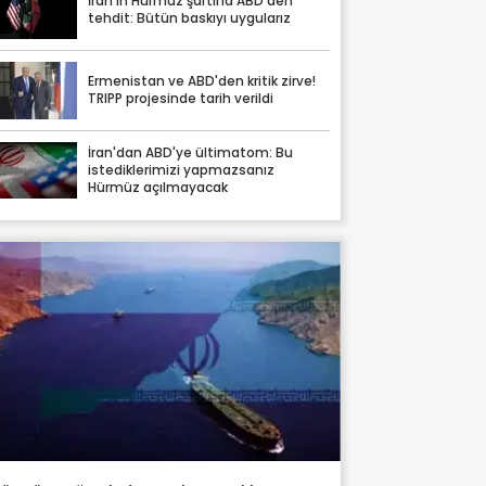
İran'ın Hürmüz şartına ABD'den
tehdit: Bütün baskıyı uygularız
Ermenistan ve ABD'den kritik zirve!
TRIPP projesinde tarih verildi
İran'dan ABD'ye ültimatom: Bu
istediklerimizi yapmazsanız
Hürmüz açılmayacak