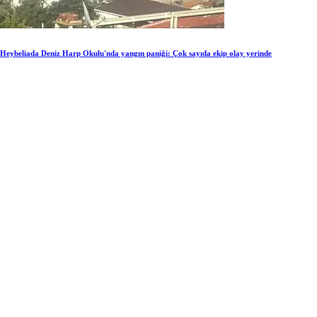
Heybeliada Deniz Harp Okulu'nda yangın paniği: Çok sayıda ekip olay yerinde