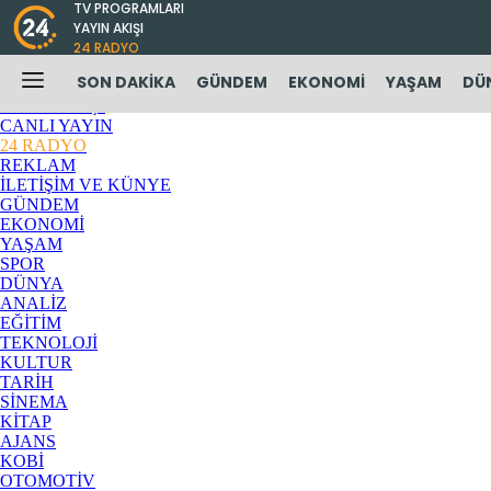
TV PROGRAMLARI
YAYIN AKIŞI
ANASAYFA
24 RADYO
TV PROGRAMLARI
SON DAKİKA
GÜNDEM
EKONOMİ
YAŞAM
DÜ
PROGRAMLAR
YAYIN AKIŞI
CANLI YAYIN
24 RADYO
REKLAM
İLETİŞİM VE KÜNYE
GÜNDEM
EKONOMİ
YAŞAM
SPOR
DÜNYA
ANALİZ
EĞİTİM
TEKNOLOJİ
KULTUR
TARİH
SİNEMA
KİTAP
AJANS
KOBİ
OTOMOTİV