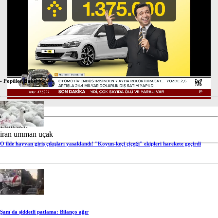
- Popüler Haberler -
Stream
Mute
Type
Etiketler:
iran
umman
uçak
O ilde hayvan giriş çıkışları yasaklandı! "Koyun-keçi çiçeği" ekipleri harekete geçirdi
Şam'da şiddetli patlama: Bilanço ağır