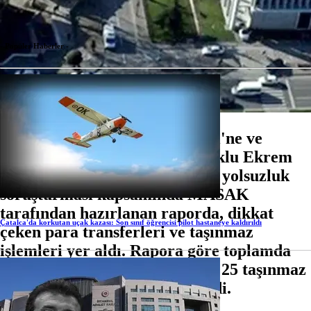
- Popüler Haberler -
İstanbul Büyükşehir Belediyesi'ne ve
görevinden uzaklaştırılan tutuklu Ekrem
İmamoğlu hakkında yürütülen yolsuzluk
soruşturması kapsamında MASAK
tarafından hazırlanan raporda, dikkat
Çatalca'da korkutan uçak kazası: Son sınıf öğrencisi pilot hastaneye kaldırıldı
çeken para transferleri ve taşınmaz
işlemleri yer aldı. Rapora göre toplamda
63 milyon TL, 637 bin Euro ve 25 taşınmaz
suç geliri olarak değerlendirildi.