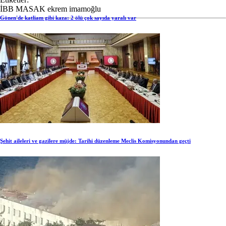
İBB
MASAK
ekrem imamoğlu
Gönen'de katliam gibi kaza: 2 ölü çok sayıda yaralı var
Şehit aileleri ve gazilere müjde: Tarihi düzenleme Meclis Komisyonundan geçti