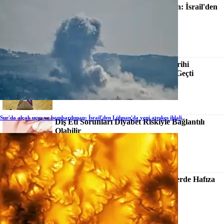
Sur'da Alçak Uçuş Ve Bombardıman: İsrail'den
Lübnan'da Yeni Ateşkes Ihlali
Şehit Aileleri Ve Gazilere Müjde: Tarihi
Düzenleme Meclis Komisyonundan Geçti
Sur'da alçak uçuş ve bombardıman: İsrail'den Lübnan'da yeni ateşkes ihlali
Diş Eti Sorunları Diyabet Riskiyle Bağlantılı
Olabilir
Uyurken Koku Terapisi Yaşlı Bireylerde Hafıza
Performansını Artırdı