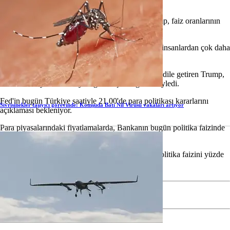
maddi kayıp yaşatmakla suçladı.
Powell'ın "kötü bir iş çıkardığını" ifade eden Trump, faiz oranlarının
düşmesini istediğini yineledi.
Trump, "Kendimi Fed'e atamama izin var mı? Bu insanlardan çok daha
iyi iş yaparım." dedi.
Powell'ın enflasyondan endişe etmesini anladığını dile getiren Trump,
ancak enflasyonun olmayacağını düşündüğünü söyledi.
Fed'in bugün Türkiye saatiyle 21.00'de para politikası kararlarını
Sivrisinekler taşıyıcı görevinde: Komşuda Batı Nil Virüsü vakaları artıyor
açıklaması bekleniyor.
Para piyasalarındaki fiyatlamalarda, Bankanın bugün politika faizinde
değişikliğe gitmeyeceğine kesin gözüyle bakılıyor.
Fed, 6-7 Mayıs'ta düzenlenen son toplantısında, politika faizini yüzde
4,25-4,50 aralığında sabit tutmuştu.
Etiketler:
trump
fed
faiz
ABD
Jerome Powell