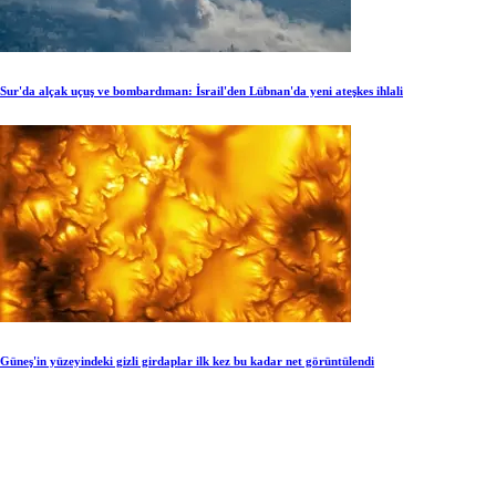
Sur'da alçak uçuş ve bombardıman: İsrail'den Lübnan'da yeni ateşkes ihlali
Güneş'in yüzeyindeki gizli girdaplar ilk kez bu kadar net görüntülendi