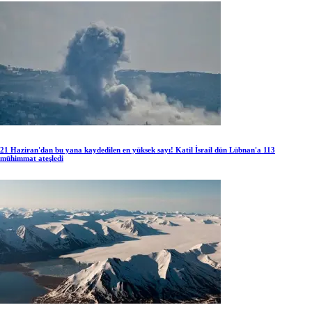
21 Haziran'dan bu yana kaydedilen en yüksek sayı! Katil İsrail dün Lübnan'a 113
mühimmat ateşledi