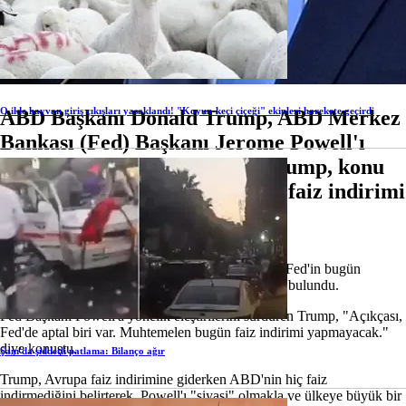
O ilde hayvan giriş çıkışları yasaklandı! "Koyun-keçi çiçeği" ekipleri harekete geçirdi
ABD Başkanı Donald Trump, ABD Merkez
Bankası (Fed) Başkanı Jerome Powell'ı
"aptal" olarak nitelendirdi. Trump, konu
dahilinde "muhtemelen bugün faiz indirimi
yapmayacak." dedi.
Trump, Beyaz Saray'da düzenlenen bir etkinlikte, Fed'in bugün
açıklayacağı faiz kararı öncesi değerlendirmelerde bulundu.
Fed Başkanı Powell'a yönelik eleştirilerini sürdüren Trump, "Açıkçası,
Fed'de aptal biri var. Muhtemelen bugün faiz indirimi yapmayacak."
diye konuştu.
Şam'da şiddetli patlama: Bilanço ağır
Trump, Avrupa faiz indirimine giderken ABD'nin hiç faiz
indirmediğini belirterek, Powell'ı "siyasi" olmakla ve ülkeye büyük bir