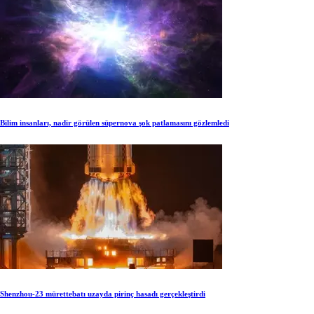
Bilim insanları, nadir görülen süpernova şok patlamasını gözlemledi
Shenzhou-23 mürettebatı uzayda pirinç hasadı gerçekleştirdi