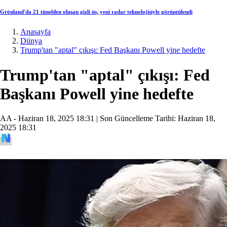
Grönland'da 21 tünelden oluşan gizli üs, yeni radar teknolojisiyle görüntülendi
Anasayfa
Dünya
Trump'tan "aptal" çıkışı: Fed Başkanı Powell yine hedefte
Trump'tan "aptal" çıkışı: Fed
Başkanı Powell yine hedefte
AA -
Haziran 18, 2025 18:31
| Son Güncelleme Tarihi:
Haziran 18,
2025 18:31