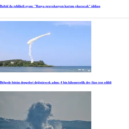
Baltık'da tehlikeli oyun: "Rusya provokasyon kartını çıkaracak" iddiası
Bölgede bütün dengeleri değiştirecek adım: 4 bin kilometrelik dev füze test edildi