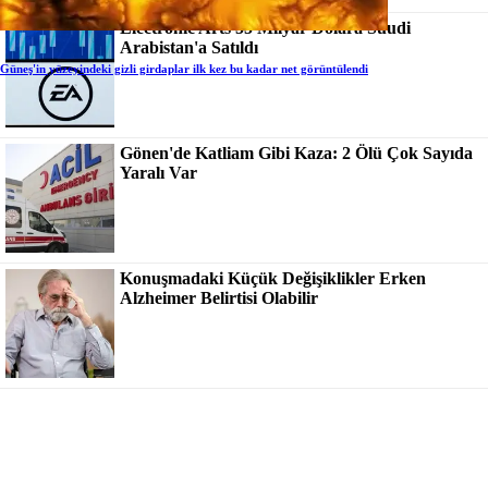
Electronic Arts 55 Milyar Dolara Suudi
Arabistan'a Satıldı
Güneş'in yüzeyindeki gizli girdaplar ilk kez bu kadar net görüntülendi
Gönen'de Katliam Gibi Kaza: 2 Ölü Çok Sayıda
Yaralı Var
Konuşmadaki Küçük Değişiklikler Erken
Alzheimer Belirtisi Olabilir