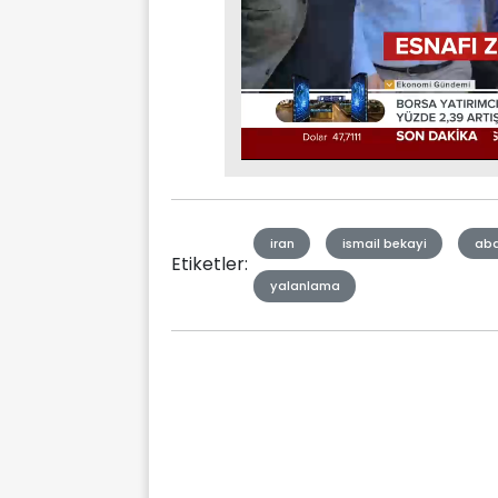
Stream
Mute
Type
iran
ismail bekayi
ab
Etiketler:
yalanlama