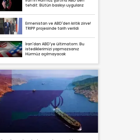
İran'ın Hürmüz şartına ABD'den
tehdit: Bütün baskıyı uygularız
Ermenistan ve ABD'den kritik zirve!
TRIPP projesinde tarih verildi
İran'dan ABD'ye ültimatom: Bu
istediklerimizi yapmazsanız
Hürmüz açılmayacak