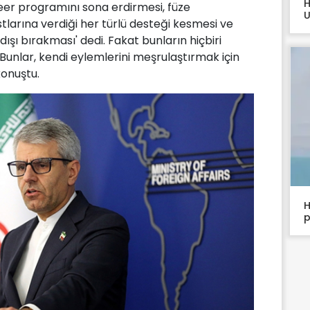
H
kleer programını sona erdirmesi, füze
U
tlarına verdiği her türlü desteği kesmesi ve
ı bırakması' dedi. Fakat bunların hiçbiri
nlar, kendi eylemlerini meşrulaştırmak için
konuştu.
H
p