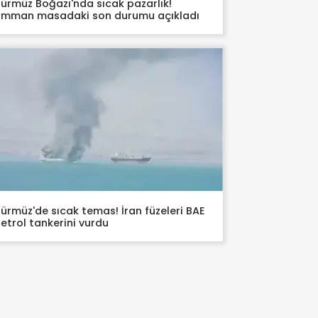
ürmüz Boğazı'nda sıcak pazarlık!
mman masadaki son durumu açıkladı
ürmüz'de sıcak temas! İran füzeleri BAE
etrol tankerini vurdu