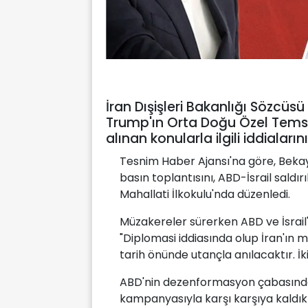
İran Dışişleri Bakanlığı Sözcüs
Trump'ın Orta Doğu Özel Temsil
alınan konularla ilgili iddiala
Tesnim Haber Ajansı'na göre, Bekayi
basın toplantısını, ABD-İsrail saldı
Mahallati İlkokulu'nda düzenledi.
Müzakereler sürerken ABD ve İsrail'i
"Diplomasi iddiasında olup İran'ın 
tarih önünde utançla anılacaktır. İk
ABD'nin dezenformasyon çabasında 
kampanyasıyla karşı karşıya kaldıkla