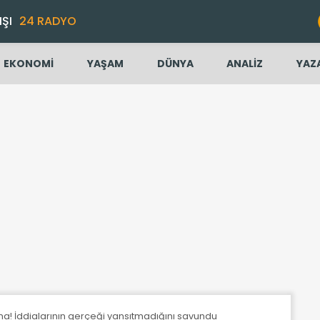
IŞI
24 RADYO
EKONOMİ
YAŞAM
DÜNYA
ANALİZ
YAZ
a! İddialarının gerçeği yansıtmadığını savundu