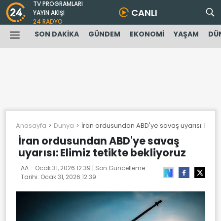
TV PROGRAMLARI
CANLI
YAYIN AKIŞI
24 RADYO
SON DAKİKA
GÜNDEM
EKONOMİ
YAŞAM
DÜ
Anasayfa
Dunya
İran ordusundan ABD'ye savaş uyarısı: Elimiz 
İran ordusundan ABD'ye savaş
uyarısı: Elimiz tetikte bekliyoruz
AA -
Ocak 31, 2026 12:39
| Son Güncelleme
Tarihi:
Ocak 31, 2026 12:39