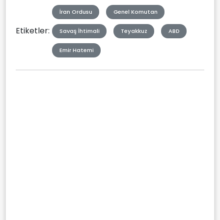
İran Ordusu
Genel Komutan
Etiketler:
Savaş İhtimali
Teyakkuz
ABD
Emir Hatemi