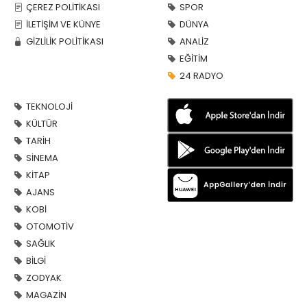
ÇEREZ POLİTİKASI
SPOR
İLETİŞİM VE KÜNYE
DÜNYA
GİZLİLİK POLİTİKASI
ANALİZ
EĞİTİM
24 RADYO
TEKNOLOJİ
KÜLTÜR
TARİH
SİNEMA
KİTAP
AJANS
KOBİ
OTOMOTİV
SAĞLIK
BİLGİ
ZODYAK
MAGAZİN