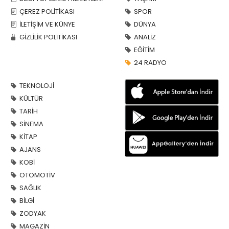
ÇEREZ POLİTİKASI
SPOR
İLETİŞİM VE KÜNYE
DÜNYA
GİZLİLİK POLİTİKASI
ANALİZ
EĞİTİM
24 RADYO
TEKNOLOJİ
KÜLTÜR
TARİH
SİNEMA
KİTAP
AJANS
KOBİ
OTOMOTİV
SAĞLIK
BİLGİ
ZODYAK
MAGAZİN