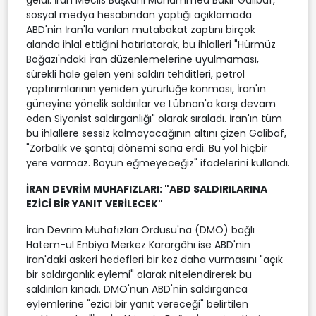
sosyal medya hesabından yaptığı açıklamada
ABD'nin İran'la varılan mutabakat zaptını birçok
alanda ihlal ettiğini hatırlatarak, bu ihlalleri "Hürmüz
Boğazı'ndaki İran düzenlemelerine uyulmaması,
sürekli hale gelen yeni saldırı tehditleri, petrol
yaptırımlarının yeniden yürürlüğe konması, İran'ın
güneyine yönelik saldırılar ve Lübnan'a karşı devam
eden Siyonist saldırganlığı" olarak sıraladı. İran'ın tüm
bu ihlallere sessiz kalmayacağının altını çizen Galibaf,
"Zorbalık ve şantaj dönemi sona erdi. Bu yol hiçbir
yere varmaz. Boyun eğmeyeceğiz" ifadelerini kullandı.
İRAN DEVRİM MUHAFIZLARI: "ABD SALDIRILARINA
EZİCİ BİR YANIT VERİLECEK"
İran Devrim Muhafızları Ordusu'na (DMO) bağlı
Hatem-ul Enbiya Merkez Karargâhı ise ABD'nin
İran'daki askeri hedefleri bir kez daha vurmasını "açık
bir saldırganlık eylemi" olarak nitelendirerek bu
saldırıları kınadı. DMO'nun ABD'nin saldırganca
eylemlerine "ezici bir yanıt vereceği" belirtilen