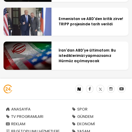
Ermenistan ve ABD'den kritik zirve!
TRIPP projesinde tarih verildi
İran'dan ABD'ye ültimatom: Bu
istediklerimizi yapmazsanız
Hürmüz açılmayacak
ANASAYFA
SPOR
TV PROGRAMLARI
GÜNDEM
REKLAM
EKONOMİ
BİLGİ TOPLUMU HİZMETLERİ
YAŞAM