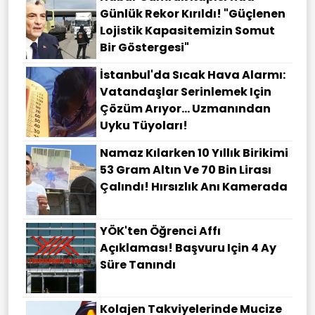
Günlük Rekor Kırıldı! "Güçlenen
Lojistik Kapasitemizin Somut
Bir Göstergesi"
İstanbul'da Sıcak Hava Alarmı:
Vatandaşlar Serinlemek Için
Çözüm Arıyor... Uzmanından
Uyku Tüyoları!
Namaz Kılarken 10 Yıllık Birikimi
53 Gram Altın Ve 70 Bin Lirası
Çalındı! Hırsızlık Anı Kamerada
YÖK'ten Öğrenci Affı
Açıklaması! Başvuru Için 4 Ay
Süre Tanındı
Kolajen Takviyelerinde Mucize