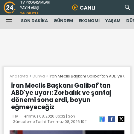
TV PROGRAMLARI
CANLI
YAYIN AKIŞI
24 RADYO
SON DAKİKA
GÜNDEM
EKONOMİ
YAŞAM
DÜ
Anasayfa
Dunya
İran Meclis Başkanı Galibaf'tan ABD'ye uyar
İran Meclis Başkanı Galibaf'tan
ABD'ye uyarı: Zorbalık ve şantaj
dönemi sona erdi, boyun
eğmeyeceğiz
IHA -
Temmuz 08, 2026 06:32
| Son
Güncelleme Tarihi:
Temmuz 08, 2026 10:11