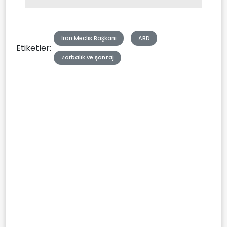
Type
İran Meclis Başkanı
ABD
Etiketler:
Zorbalık ve şantaj