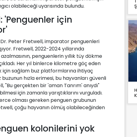
T
angıcı olabileceği uyarısında bulundu.
Ş
l: 'Penguenler için
r'
n Dr. Peter Fretwell, imparator penguenleri
ışıyor. Fretwell, 2022-2024 yıllarında
 azalmasının, penguenlerin yıllık tüy dökme
çıkladı. Her yıl binlerce kilometre göç eden
için sağlam buz platformlarına ihtiyaç
buzunun hızla erimesi, bu hayvanları güvenli
l, "Bu gerçekten bir 'aman Tanrım' anıydı"
H
ilmesi için zamanla yarıştıklarını vurguladı.
K
lerce olması gereken penguen grubunun
etwell, çoğu hayvanın ölmüş olabileceğinden
nguen kolonilerini yok