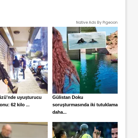
Native Ads By Pigeoon
üzü'nde uyuşturucu
Gülistan Doku
nu: 62 kilo ...
soruşturmasında iki tutuklama
daha...