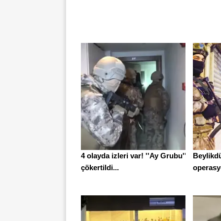
4 olayda izleri var! ''Ay Grubu''
Beylikd
çökertildi...
operasyo