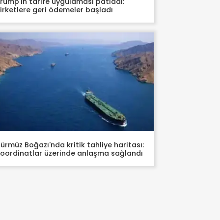
rump'ın tarife uygulaması patladı:
irketlere geri ödemeler başladı
ürmüz Boğazı'nda kritik tahliye haritası:
oordinatlar üzerinde anlaşma sağlandı