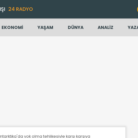
IŞI
24 RADYO
EKONOMİ
YAŞAM
DÜNYA
ANALİZ
YAZ
arktika'da yok olma tehlikesiyle karşı karşıya