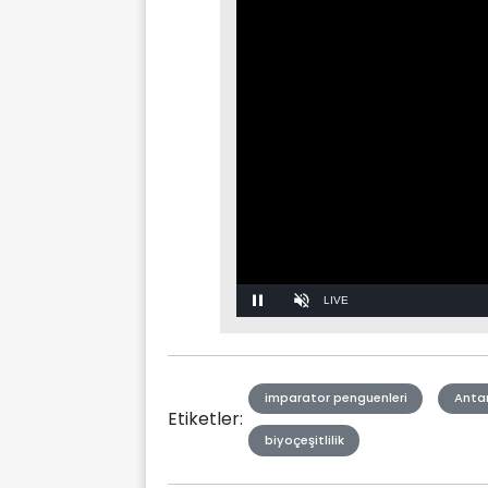
Stream
Unmute
Type
imparator penguenleri
Antar
Etiketler:
biyoçeşitlilik