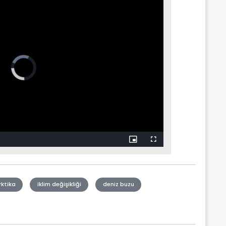
ktika
iklim değişikliği
deniz buzu