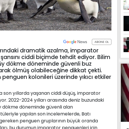
ABONE OL
arındaki dramatik azalma, imparator
ansını ciddi biçimde tehdit ediyor. Bilim
 tüy dökme döneminde güvenli buz
ak ölmüş olabileceğine dikkat çekti.
 penguen kolonileri üzerinde yıkıcı etkiler
a son yıllarda yaşanan ciddi düşüş, imparator
yor. 2022-2024 yılları arasında deniz buzundaki
üy dökme döneminde güvenli alan
üleriyle yapılan son incelemelerde, Batı
 gereken penguen gruplarının büyük oranda
anları, bu durumun imparator penguenleri için