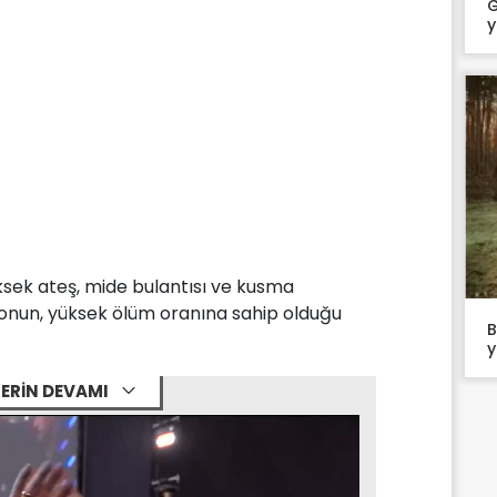
G
y
üksek ateş, mide bulantısı ve kusma
onun, yüksek ölüm oranına sahip olduğu
B
y
ERİN DEVAMI