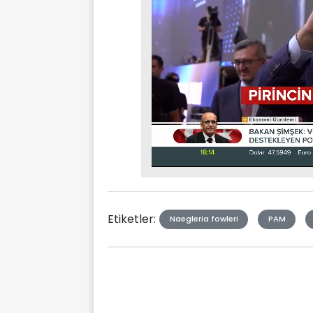
Stream
Mute
Type
Etiketler:
Naegleria fowleri
PAM