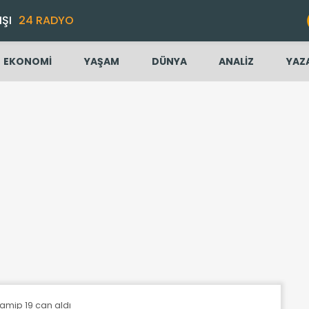
IŞI
24 RADYO
EKONOMİ
YAŞAM
DÜNYA
ANALİZ
YAZ
amip 19 can aldı