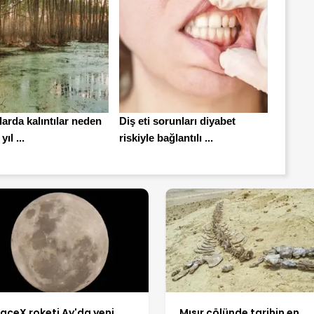
larda kalıntılar neden
Diş eti sorunları diyabet
yıl ...
riskiyle bağlantılı ...
aceX roketi Ay'da yeni
Mısır çölünde tarihin en