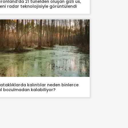
rönland'da 21 tünelden oluşan gizli üs,
eni radar teknolojisiyle görüntülendi
ataklıklarda kalıntılar neden binlerce
ıl bozulmadan kalabiliyor?