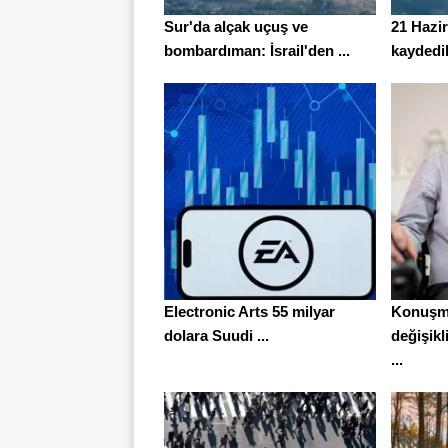
Sur'da alçak uçuş ve
21 Hazi
bombardıman: İsrail'den ...
kaydedil
Electronic Arts 55 milyar
Konuşm
dolara Suudi ...
değişikl
...