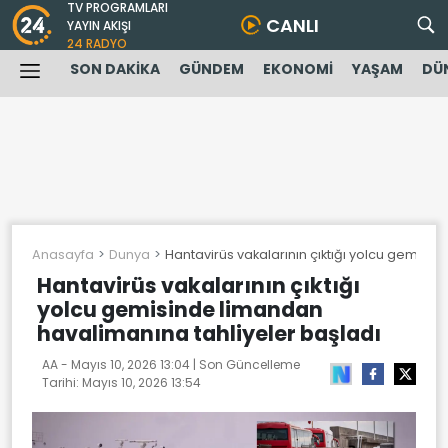
TV PROGRAMLARI
CANLI
YAYIN AKIŞI
24 RADYO
SON DAKİKA
GÜNDEM
EKONOMİ
YAŞAM
DÜ
Anasayfa
Dunya
Hantavirüs vakalarının çıktığı yolcu gemisi
Hantavirüs vakalarının çıktığı
yolcu gemisinde limandan
havalimanına tahliyeler başladı
AA -
Mayıs 10, 2026 13:04
| Son Güncelleme
Tarihi:
Mayıs 10, 2026 13:54