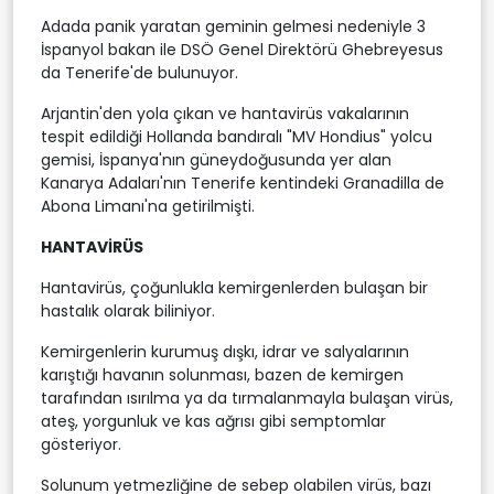
Adada panik yaratan geminin gelmesi nedeniyle 3
İspanyol bakan ile DSÖ Genel Direktörü Ghebreyesus
da Tenerife'de bulunuyor.
Arjantin'den yola çıkan ve hantavirüs vakalarının
tespit edildiği Hollanda bandıralı "MV Hondius" yolcu
gemisi, İspanya'nın güneydoğusunda yer alan
Kanarya Adaları'nın Tenerife kentindeki Granadilla de
Abona Limanı'na getirilmişti.
HANTAVİRÜS
Hantavirüs, çoğunlukla kemirgenlerden bulaşan bir
hastalık olarak biliniyor.
Kemirgenlerin kurumuş dışkı, idrar ve salyalarının
karıştığı havanın solunması, bazen de kemirgen
tarafından ısırılma ya da tırmalanmayla bulaşan virüs,
ateş, yorgunluk ve kas ağrısı gibi semptomlar
gösteriyor.
Solunum yetmezliğine de sebep olabilen virüs, bazı