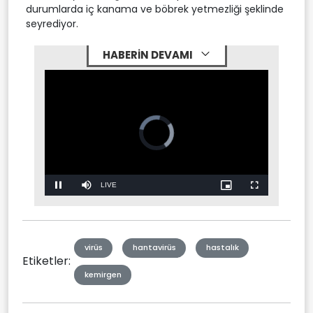
durumlarda iç kanama ve böbrek yetmezliği şeklinde
seyrediyor.
HABERİN DEVAMI
Video
Player
is
loading.
Stream
LIVE
Pause
Mute
Picture-
Fullscreen
in-
Picture
Type
virüs
hantavirüs
hastalık
Etiketler:
kemirgen