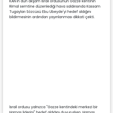
KAN'ın dün akşam İsrail ordusunun Gazze kentinin
Rimal semtine düzenlediği hava saldırısında Kassam
Tugayları Sözcüsü Ebu Ubeyde'yi hedef aldığını
bildirmesinin ardından yayınlanması dikkati çekti.
İsrail ordusu yalnızca "Gazze kentindeki merkezi bir
Hamas liderini" hedef aldığını duyururken, Hamas