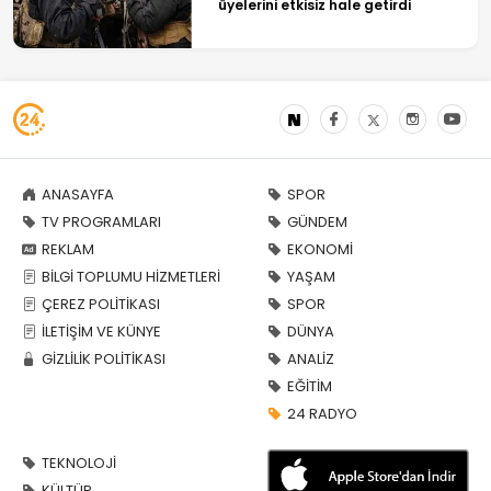
üyelerini etkisiz hale getirdi
ANASAYFA
SPOR
TV PROGRAMLARI
GÜNDEM
REKLAM
EKONOMİ
BİLGİ TOPLUMU HİZMETLERİ
YAŞAM
ÇEREZ POLİTİKASI
SPOR
İLETİŞİM VE KÜNYE
DÜNYA
GİZLİLİK POLİTİKASI
ANALİZ
EĞİTİM
24 RADYO
TEKNOLOJİ
KÜLTÜR