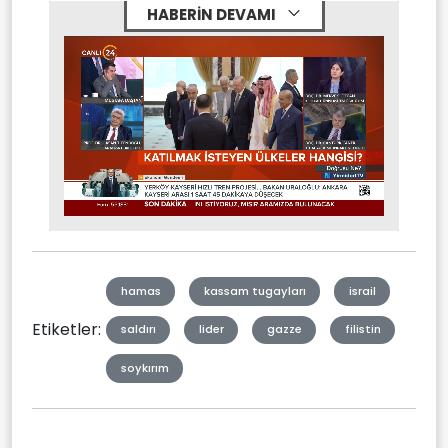
HABERİN DEVAMI
Stream
Mute
Type
hamas
kassam tugayları
israil
Etiketler:
saldırı
lider
gazze
filistin
soykırım