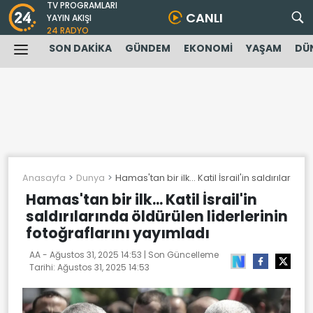
TV PROGRAMLARI
CANLI
YAYIN AKIŞI
24 RADYO
SON DAKİKA
GÜNDEM
EKONOMİ
YAŞAM
DÜ
Anasayfa
Dunya
Hamas'tan bir ilk... Katil İsrail'in saldırıların
Hamas'tan bir ilk... Katil İsrail'in
saldırılarında öldürülen liderlerinin
fotoğraflarını yayımladı
AA -
Ağustos 31, 2025 14:53
| Son Güncelleme
Tarihi:
Ağustos 31, 2025 14:53