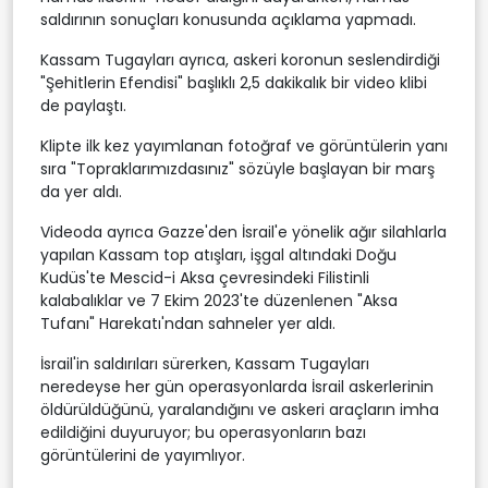
saldırının sonuçları konusunda açıklama yapmadı.
Kassam Tugayları ayrıca, askeri koronun seslendirdiği
"Şehitlerin Efendisi" başlıklı 2,5 dakikalık bir video klibi
de paylaştı.
Klipte ilk kez yayımlanan fotoğraf ve görüntülerin yanı
sıra "Topraklarımızdasınız" sözüyle başlayan bir marş
da yer aldı.
Videoda ayrıca Gazze'den İsrail'e yönelik ağır silahlarla
yapılan Kassam top atışları, işgal altındaki Doğu
Kudüs'te Mescid-i Aksa çevresindeki Filistinli
kalabalıklar ve 7 Ekim 2023'te düzenlenen "Aksa
Tufanı" Harekatı'ndan sahneler yer aldı.
İsrail'in saldırıları sürerken, Kassam Tugayları
neredeyse her gün operasyonlarda İsrail askerlerinin
öldürüldüğünü, yaralandığını ve askeri araçların imha
edildiğini duyuruyor; bu operasyonların bazı
görüntülerini de yayımlıyor.