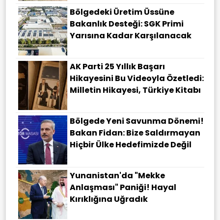
Bölgedeki Üretim Üssüne
Bakanlık Desteği: SGK Primi
Yarısına Kadar Karşılanacak
AK Parti 25 Yıllık Başarı
Hikayesini Bu Videoyla Özetledi:
Milletin Hikayesi, Türkiye Kitabı
Bölgede Yeni Savunma Dönemi!
Bakan Fidan: Bize Saldırmayan
Hiçbir Ülke Hedefimizde Değil
Yunanistan'da "Mekke
Anlaşması" Paniği! Hayal
Kırıklığına Uğradık