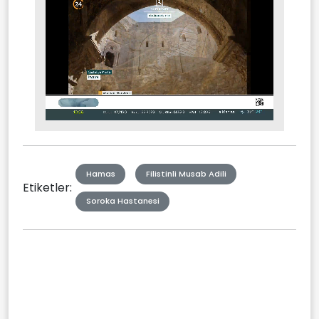
Stream
Mute
Type
Hamas
Filistinli Musab Adili
Etiketler:
Soroka Hastanesi