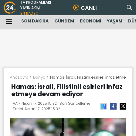
TV PROGRAMLARI
CANLI
YAYIN AKIŞI
24 RADYO
SON DAKİKA
GÜNDEM
EKONOMİ
YAŞAM
DÜ
Anasayfa
Dunya
Hamas: İsrail, Filistinli esirleri infaz etmeye
Hamas: İsrail, Filistinli esirleri infaz
etmeye devam ediyor
AA -
Nisan 17, 2025 15:32
| Son Güncelleme
Tarihi:
Nisan 17, 2025 15:32