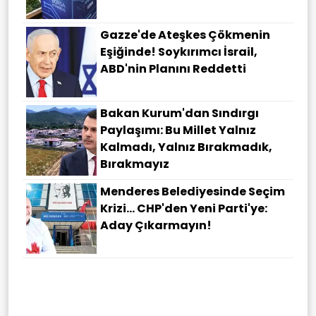
Gazze'de Ateşkes Çökmenin
Eşiğinde! Soykırımcı İsrail,
ABD'nin Planını Reddetti
Bakan Kurum'dan Sındırgı
Paylaşımı: Bu Millet Yalnız
Kalmadı, Yalnız Bırakmadık,
Bırakmayız
Menderes Belediyesinde Seçim
Krizi... CHP'den Yeni Parti'ye:
Aday Çıkarmayın!