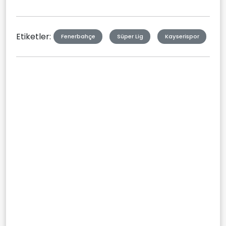
Etiketler:
Fenerbahçe
Süper Lig
Kayserispor